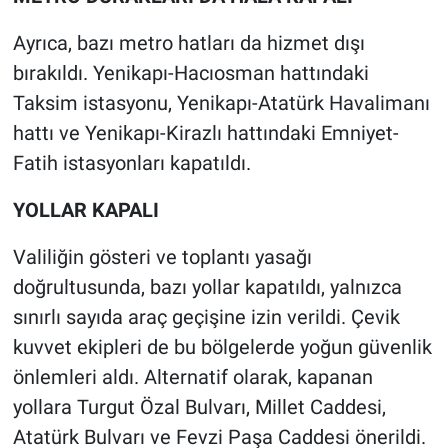
Nedir
Ayrıca, bazı metro hatları da hizmet dışı
Popüler
bırakıldı. Yenikapı-Hacıosman hattındaki
Taksim istasyonu, Yenikapı-Atatürk Havalimanı
Programlar
hattı ve Yenikapı-Kirazlı hattındaki Emniyet-
Sağlık
Fatih istasyonları kapatıldı.
YOLLAR KAPALI
Spor
Valiliğin gösteri ve toplantı yasağı
Teknoloji
doğrultusunda, bazı yollar kapatıldı, yalnızca
Türkiye'nin Geleceği
sınırlı sayıda araç geçişine izin verildi. Çevik
kuvvet ekipleri de bu bölgelerde yoğun güvenlik
Türkiye'nin Gündemi
önlemleri aldı. Alternatif olarak, kapanan
yollara Turgut Özal Bulvarı, Millet Caddesi,
Yerel Gündem
Atatürk Bulvarı ve Fevzi Paşa Caddesi önerildi.