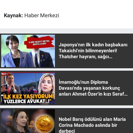
Yerel Yaşam
Kaynak:
Haber Merkezi
Canlı Yayın
Japonya'nın ilk kadın başbakanı
Takaichi'nin bilinmeyenleri!
Thatcher hayranı, sağcı
muhafazakar
İmamoğlu'nun Diploma
Davası'nda yaşanan korkunç
anları Ahmet Özer'in kızı Seraf
Özer anlattı!
Nobel Barış ödülünü alan Maria
Corina Machado aslında bir
darbeci