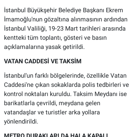
İstanbul Büyükşehir Belediye Başkanı Ekrem
Gündem Özel
İmamoğlu'nun gözaltına alınmasının ardından
İstanbul Valiliği, 19-23 Mart tarihleri arasında
Günün görüntüsü
kentteki tüm toplantı, gösteri ve basın
Haber
açıklamalarına yasak getirildi.
VATAN CADDESİ VE TAKSİM
İlan
İstanbul'un farklı bölgelerinde, özellikle Vatan
Kimdir
Caddesi'ne çıkan sokaklarda polis tedbirleri ve
Koronavirüs
kontrol noktaları kuruldu. Taksim Meydanı ise
barikatlarla çevrildi, meydana gelen
Kültür Sanat
vatandaşlar ve turistler arka yollara
yönlendirildi.
Ne demişti
METRO DURAKLARI DA HALA KAPALI