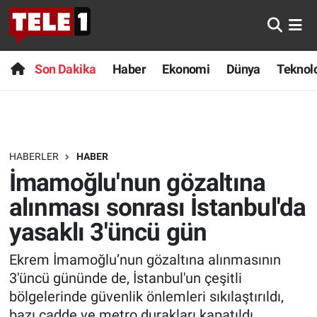
Anında Manşet
Son Dakika
Nöbetçi Eczaneler
Son Dakika
Haber
Ekonomi
Dünya
Teknolo
Başka Sohbetler
Haber
Hava Durumu
Belgesel
Ekonomi
Namaz Vakitleri
HABERLER
HABER
Bilim turu
Dünya
Trafik Durumu
İmamoğlu'nun gözaltına
Bilim ve Teknoloji Evreni
Teknoloji
Süper Lig Puan Durumu ve Fikstür
alınması sonrası İstanbul'da
yasaklı 3'üncü gün
Doğa Konuşuyor
Sağlık
Tüm Manşetler
Ekrem İmamoğlu’nun gözaltına alınmasının
Dünya
Spor
Son Dakika Haberleri
3'üncü gününde de, İstanbul'un çeşitli
bölgelerinde güvenlik önlemleri sıkılaştırıldı,
Ege Saati
Yayın Akışı
Haber Arşivi
bazı cadde ve metro durakları kapatıldı.