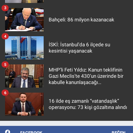
3
Bahçeli: 86 milyon kazanacak
4
İSKİ: İstanbul'da 6 ilçede su
kesintisi yaşanacak
5
MHP’li Feti Yıldız: Kanun teklifinin
Gazi Meclis'te 430’un üzerinde bir
kabulle kanunlaşacağı
görülmektedir
6
16 ilde eş zamanlı “vatandaşlık”
operasyonu: 73 kişi gözaltına alındı