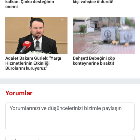
kalkan: Çinko desteğinin
kişi vahşice öldürdü!
önemi
Adalet Bakanı Gürlek: "Yargı
Dehşet! Bebeğini çöp
Hizmetlerinin Etkinliği
konteynerine bıraktı!
Bürolarını kuruyoruz"
Yorumlar