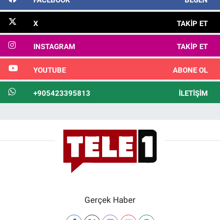
FACEBOOK
BEĞEN
X
TAKIP ET
INSTAGRAM
TAKIP ET
YOUTUBE
ABONE OL
+905423395813
İLETIŞIM
Gerçek Haber