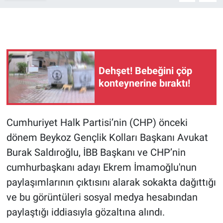
Gündem Özel
Günün görüntüsü
Dehşet! Bebeğini çöp
Haber
konteynerine bıraktı!
İlan
Cumhuriyet Halk Partisi’nin (CHP) önceki
Kimdir
dönem Beykoz Gençlik Kolları Başkanı Avukat
Koronavirüs
Burak Saldıroğlu, İBB Başkanı ve CHP’nin
cumhurbaşkanı adayı Ekrem İmamoğlu'nun
Kültür Sanat
paylaşımlarının çıktısını alarak sokakta dağıttığı
ve bu görüntüleri sosyal medya hesabından
Ne demişti
paylaştığı iddiasıyla gözaltına alındı.