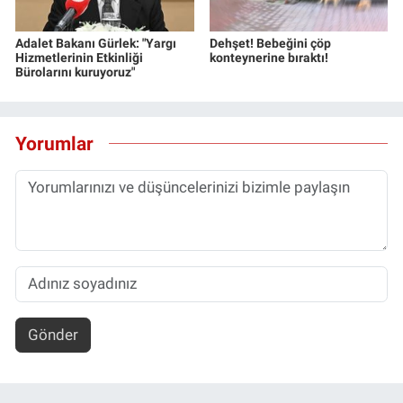
Adalet Bakanı Gürlek: "Yargı
Dehşet! Bebeğini çöp
Hizmetlerinin Etkinliği
konteynerine bıraktı!
Bürolarını kuruyoruz"
Yorumlar
Gönder