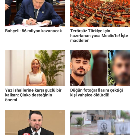
Bahçeli: 86 milyon kazanacak
Terörsüz Türkiye için
hazırlanan yasa Meclis'te! İşte
maddeler
Yaz ishallerine karşı güçlü bir
Düğün fotoğraflarını çektiği
kalkan: Çinko desteğinin
kişi vahşice öldürdü!
önemi