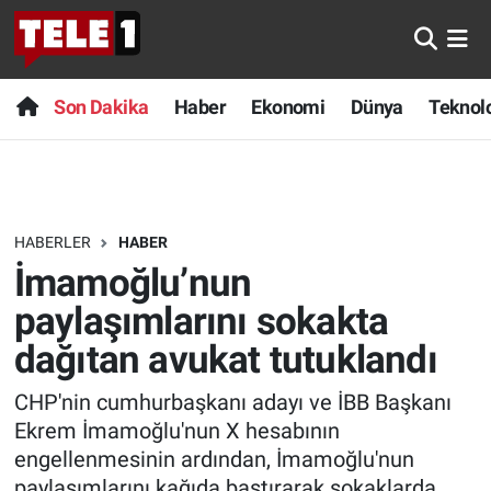
Anında Manşet
Son Dakika
Nöbetçi Eczaneler
Son Dakika
Haber
Ekonomi
Dünya
Teknolo
Başka Sohbetler
Haber
Hava Durumu
Belgesel
Ekonomi
Namaz Vakitleri
HABERLER
HABER
Bilim turu
Dünya
Trafik Durumu
İmamoğlu’nun
Bilim ve Teknoloji Evreni
Teknoloji
Süper Lig Puan Durumu ve Fikstür
paylaşımlarını sokakta
dağıtan avukat tutuklandı
Doğa Konuşuyor
Sağlık
Tüm Manşetler
CHP'nin cumhurbaşkanı adayı ve İBB Başkanı
Dünya
Spor
Son Dakika Haberleri
Ekrem İmamoğlu'nun X hesabının
engellenmesinin ardından, İmamoğlu'nun
Ege Saati
Yayın Akışı
Haber Arşivi
paylaşımlarını kağıda bastırarak sokaklarda