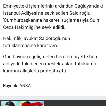
Nedir
Emniyetteki işlemlerinin ardından Çağlayan'daki
İstanbul Adliyesi'ne sevk edilen Saldıroğlu,
Popüler
'Cumhurbaşkanına hakaret' suçlamasıyla Sulh
Programlar
Ceza Hakimliği'ne sevk edildi.
Sağlık
Hakimlik, avukat Saldoroğlu'nun
tutuklanmasına karar verdi.
Spor
Gün boyunca gelişmeleri hem emniyette hem
Teknoloji
adliyede takip eden meslektaşları tutuklama
kararını alkışlarla protesto etti.
Türkiye'nin Geleceği
Kaynak:
ANKA
Türkiye'nin Gündemi
Yerel Gündem