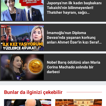
Japonya'nın ilk kadın başbakanı
Yerel Yaşam
Takaichi'nin bilinmeyenleri!
Thatcher hayranı, sağcı
Canlı Yayın
muhafazakar
İmamoğlu'nun Diploma
Davası'nda yaşanan korkunç
anları Ahmet Özer'in kızı Seraf
Özer anlattı!
Nobel Barış ödülünü alan Maria
Corina Machado aslında bir
darbeci
Bunlar da ilginizi çekebilir