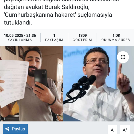
dağıtan avukat Burak Saldıroğlu,
Ege'den Esintiler
İletişim
'Cumhurbaşkanına hakaret' suçlamasıyla
tutuklandı.
Eğitim
10.05.2025 - 21:36
1
1309
1 DK
YAYINLANMA
PAYLAŞIM
GÖSTERIM
OKUNMA SÜRESI
Eğlence
Ekonomi
Forum
Gerçeğin İzinde
Gün Başlıyor
Gün Bitiyor
Paylaş
-
+
A
A
Gün Ortası