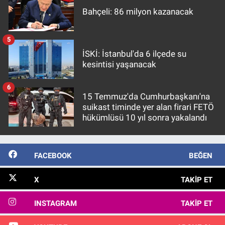
Bahçeli: 86 milyon kazanacak
5
İSKİ: İstanbul'da 6 ilçede su
kesintisi yaşanacak
6
15 Temmuz'da Cumhurbaşkanı'na
suikast timinde yer alan firari FETÖ
hükümlüsü 10 yıl sonra yakalandı
FACEBOOK
BEĞEN
X
TAKIP ET
INSTAGRAM
TAKIP ET