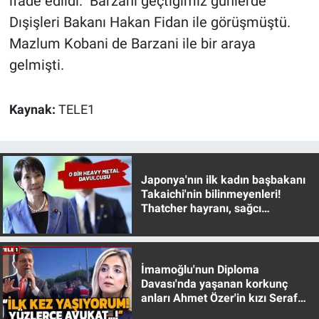
ifade edildi. Barzani geçtiğimiz günlerde
Dışişleri Bakanı Hakan Fidan ile görüşmüştü.
Gündem Özel
Mazlum Kobani de Barzani ile bir araya
gelmişti.
Günün görüntüsü
Haber
Kaynak:
TELE1
İlan
Kimdir
Japonya'nın ilk kadın başbakanı
Takaichi'nin bilinmeyenleri!
Thatcher hayranı, sağcı
Koronavirüs
muhafazakar
Kültür Sanat
İmamoğlu'nun Diploma
Davası'nda yaşanan korkunç
Ne demişti
anları Ahmet Özer'in kızı Seraf
Özer anlattı!