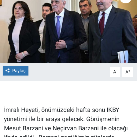
Ege'den Esintiler
İletişim
Eğitim
Eğlence
Ekonomi
Paylaş
-
+
A
A
Forum
Gerçeğin İzinde
Gün Başlıyor
İmralı Heyeti, önümüzdeki hafta sonu IKBY
yönetimi ile bir araya gelecek. Görüşmenin
Gün Bitiyor
Mesut Barzani ve Neçirvan Barzani ile olacağı
Gün Ortası