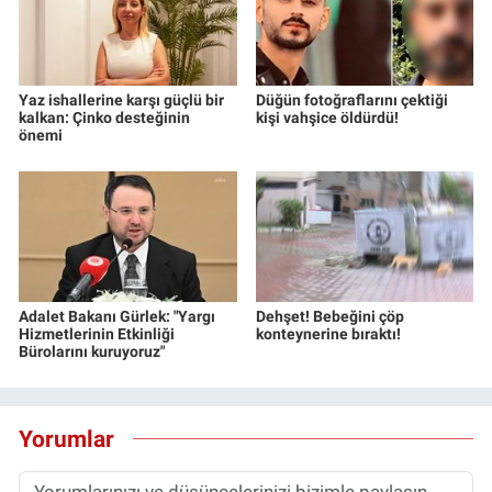
Yerel Yaşam
Canlı Yayın
Yaz ishallerine karşı güçlü bir
Düğün fotoğraflarını çektiği
kalkan: Çinko desteğinin
kişi vahşice öldürdü!
önemi
Adalet Bakanı Gürlek: "Yargı
Dehşet! Bebeğini çöp
Hizmetlerinin Etkinliği
konteynerine bıraktı!
Bürolarını kuruyoruz"
Yorumlar