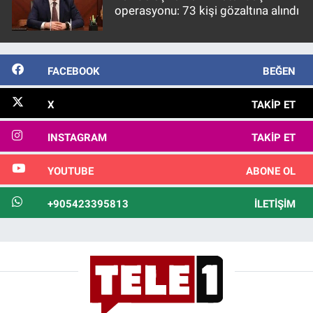
operasyonu: 73 kişi gözaltına alındı
FACEBOOK
BEĞEN
X
TAKIP ET
INSTAGRAM
TAKIP ET
YOUTUBE
ABONE OL
+905423395813
İLETIŞIM