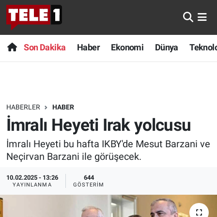
Anında Manşet
Son Dakika
Nöbetçi Eczaneler
Son Dakika
Haber
Ekonomi
Dünya
Teknolo
Başka Sohbetler
Haber
Hava Durumu
Belgesel
Ekonomi
Namaz Vakitleri
HABERLER
HABER
Bilim turu
Dünya
Trafik Durumu
İmralı Heyeti Irak yolcusu
Bilim ve Teknoloji Evreni
Teknoloji
Süper Lig Puan Durumu ve Fikstür
İmralı Heyeti bu hafta IKBY'de Mesut Barzani ve
Neçirvan Barzani ile görüşecek.
Doğa Konuşuyor
Sağlık
Tüm Manşetler
10.02.2025 - 13:26
644
Dünya
Spor
Son Dakika Haberleri
YAYINLANMA
GÖSTERIM
Ege Saati
Yayın Akışı
Haber Arşivi