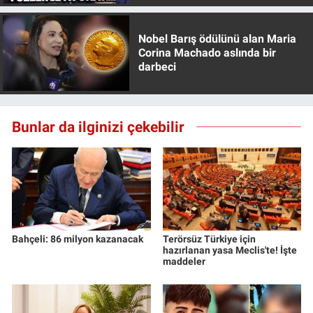
Nedir
Nobel Barış ödülünü alan Maria
Popüler
Corina Machado aslında bir
darbeci
Programlar
Sağlık
Bunlar da ilginizi çekebilir
Spor
Teknoloji
Türkiye'nin Geleceği
Bahçeli: 86 milyon kazanacak
Terörsüz Türkiye için
hazırlanan yasa Meclis'te! İşte
Türkiye'nin Gündemi
maddeler
Yerel Gündem