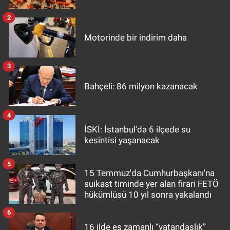
2
Motorinde bir indirim daha
3
Bahçeli: 86 milyon kazanacak
4
İSKİ: İstanbul'da 6 ilçede su
kesintisi yaşanacak
5
15 Temmuz'da Cumhurbaşkanı'na
suikast timinde yer alan firari FETÖ
hükümlüsü 10 yıl sonra yakalandı
6
16 ilde eş zamanlı “vatandaşlık”