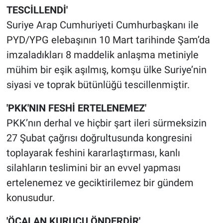
Yerel Yaşam
TESCİLLENDİ'
Suriye Arap Cumhuriyeti Cumhurbaşkanı ile
Canlı Yayın
PYD/YPG elebaşının 10 Mart tarihinde Şam’da
imzaladıkları 8 maddelik anlaşma metiniyle
mühim bir eşik aşılmış, komşu ülke Suriye’nin
siyasi ve toprak bütünlüğü tescillenmiştir.
'PKK'NIN FESHİ ERTELENEMEZ'
PKK’nın derhal ve hiçbir şart ileri sürmeksizin
27 Şubat çağrısı doğrultusunda kongresini
toplayarak feshini kararlaştırması, kanlı
silahların teslimini bir an evvel yapması
ertelenemez ve geciktirilemez bir gündem
konusudur.
'ÖCALAN KURUCU ÖNDERDİR'