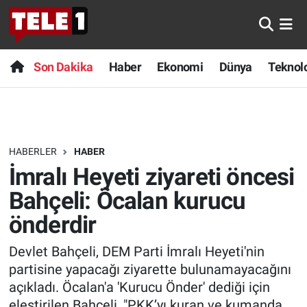
Anında Manşet
Son Dakika
Nöbetçi Eczaneler
Son Dakika
Haber
Ekonomi
Dünya
Teknolo
Başka Sohbetler
Haber
Hava Durumu
Belgesel
Ekonomi
Namaz Vakitleri
HABERLER
HABER
Bilim turu
Dünya
Trafik Durumu
İmralı Heyeti ziyareti öncesi
Bilim ve Teknoloji Evreni
Teknoloji
Süper Lig Puan Durumu ve Fikstür
Bahçeli: Öcalan kurucu
önderdir
Doğa Konuşuyor
Sağlık
Tüm Manşetler
Devlet Bahçeli, DEM Parti İmralı Heyeti'nin
Dünya
Spor
Son Dakika Haberleri
partisine yapacağı ziyarette bulunamayacağını
açıkladı. Öcalan'a 'Kurucu Önder' dediği için
Ege Saati
Yayın Akışı
Haber Arşivi
eleştirilen Bahçeli, "PKK’yı kuran ve kumanda