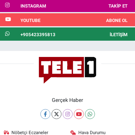
INSTAGRAM
TAKIP ET
YOUTUBE
ABONE OL
+905423395813
İLETIŞIM
Gerçek Haber
Nöbetçi Eczaneler
Hava Durumu