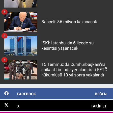
4
Bahçeli: 86 milyon kazanacak
5
İSKİ: İstanbul'da 6 ilçede su
kesintisi yaşanacak
6
15 Temmuz'da Cumhurbaşkanı'na
suikast timinde yer alan firari FETÖ
hükümlüsü 10 yıl sonra yakalandı
FACEBOOK
BEĞEN
X
TAKIP ET