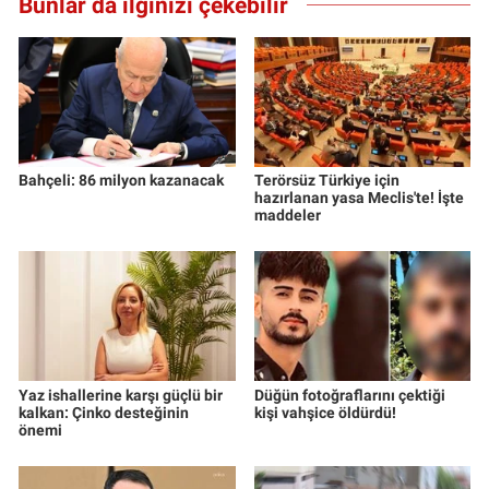
Bunlar da ilginizi çekebilir
Bahçeli: 86 milyon kazanacak
Terörsüz Türkiye için
hazırlanan yasa Meclis'te! İşte
maddeler
Yaz ishallerine karşı güçlü bir
Düğün fotoğraflarını çektiği
kalkan: Çinko desteğinin
kişi vahşice öldürdü!
önemi