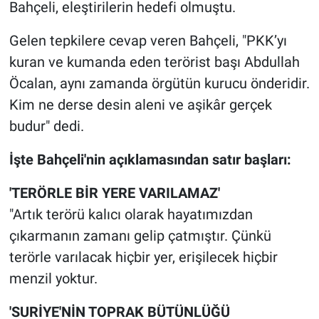
Nedir
Bahçeli, eleştirilerin hedefi olmuştu.
Gelen tepkilere cevap veren Bahçeli, "PKK’yı
Popüler
kuran ve kumanda eden terörist başı Abdullah
Programlar
Öcalan, aynı zamanda örgütün kurucu önderidir.
Kim ne derse desin aleni ve aşikâr gerçek
Sağlık
budur" dedi.
Spor
İşte Bahçeli'nin açıklamasından satır başları:
Teknoloji
'TERÖRLE BİR YERE VARILAMAZ'
"Artık terörü kalıcı olarak hayatımızdan
Türkiye'nin Geleceği
çıkarmanın zamanı gelip çatmıştır. Çünkü
terörle varılacak hiçbir yer, erişilecek hiçbir
Türkiye'nin Gündemi
menzil yoktur.
Yerel Gündem
'SURİYE'NİN TOPRAK BÜTÜNLÜĞÜ