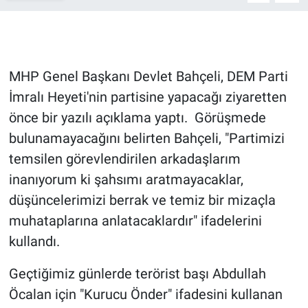
Gündem Özel
Günün görüntüsü
MHP Genel Başkanı Devlet Bahçeli, DEM Parti
İmralı Heyeti'nin partisine yapacağı ziyaretten
Haber
önce bir yazılı açıklama yaptı. Görüşmede
bulunamayacağını belirten Bahçeli, "Partimizi
İlan
temsilen görevlendirilen arkadaşlarım
Kimdir
inanıyorum ki şahsımı aratmayacaklar,
düşüncelerimizi berrak ve temiz bir mizaçla
Koronavirüs
muhataplarına anlatacaklardır" ifadelerini
kullandı.
Kültür Sanat
Geçtiğimiz günlerde terörist başı Abdullah
Ne demişti
Öcalan için "Kurucu Önder" ifadesini kullanan