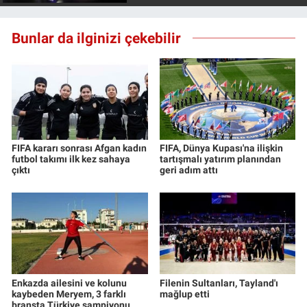
Bunlar da ilginizi çekebilir
FIFA kararı sonrası Afgan kadın
FIFA, Dünya Kupası'na ilişkin
futbol takımı ilk kez sahaya
tartışmalı yatırım planından
çıktı
geri adım attı
Enkazda ailesini ve kolunu
Filenin Sultanları, Tayland'ı
kaybeden Meryem, 3 farklı
mağlup etti
branşta Türkiye şampiyonu