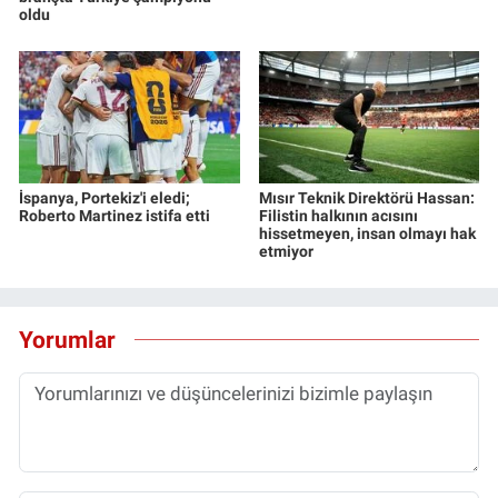
oldu
İspanya, Portekiz'i eledi;
Mısır Teknik Direktörü Hassan:
Roberto Martinez istifa etti
Filistin halkının acısını
hissetmeyen, insan olmayı hak
etmiyor
Yorumlar