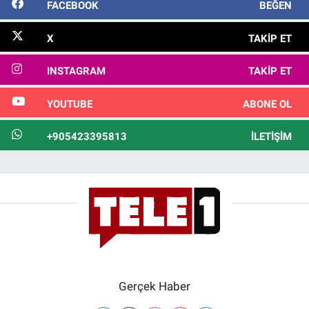
FACEBOOK
BEĞEN
X
TAKIP ET
INSTAGRAM
TAKIP ET
YOUTUBE
ABONE OL
+905423395813
İLETIŞIM
Gerçek Haber