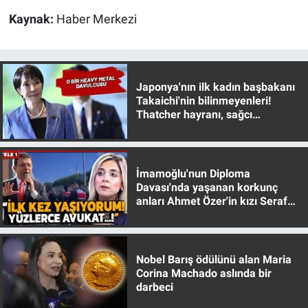
Yerel Yaşam
Kaynak:
Haber Merkezi
Canlı Yayın
Japonya'nın ilk kadın başbakanı
Takaichi'nin bilinmeyenleri!
Thatcher hayranı, sağcı
muhafazakar
İmamoğlu'nun Diploma
Davası'nda yaşanan korkunç
anları Ahmet Özer'in kızı Seraf
Özer anlattı!
Nobel Barış ödülünü alan Maria
Corina Machado aslında bir
darbeci