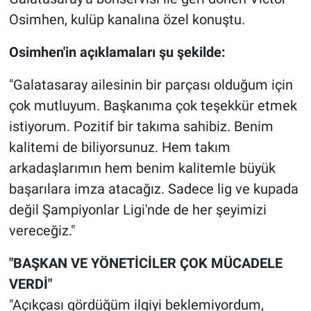
Osimhen, kulüp kanalına özel konuştu.
Gündem Özel
Osimhen'in açıklamaları şu şekilde:
Günün görüntüsü
"Galatasaray ailesinin bir parçası olduğum için
Haber
çok mutluyum. Başkanıma çok teşekkür etmek
istiyorum. Pozitif bir takıma sahibiz. Benim
İlan
kalitemi de biliyorsunuz. Hem takım
arkadaşlarımın hem benim kalitemle büyük
Kimdir
başarılara imza atacağız. Sadece lig ve kupada
değil Şampiyonlar Ligi'nde de her şeyimizi
Koronavirüs
vereceğiz."
Kültür Sanat
"BAŞKAN VE YÖNETİCİLER ÇOK MÜCADELE
Ne demişti
VERDİ"
"Açıkçası gördüğüm ilgiyi beklemiyordum,