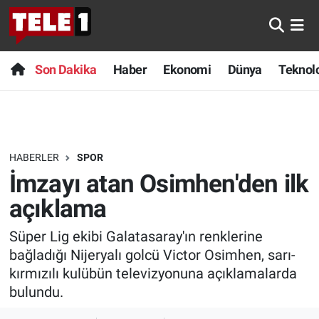
Anında Manşet
Son Dakika
Nöbetçi Eczaneler
Son Dakika
Haber
Ekonomi
Dünya
Teknolo
Başka Sohbetler
Haber
Hava Durumu
Belgesel
Ekonomi
Namaz Vakitleri
HABERLER
SPOR
Bilim turu
Dünya
Trafik Durumu
İmzayı atan Osimhen'den ilk
Bilim ve Teknoloji Evreni
Teknoloji
Süper Lig Puan Durumu ve Fikstür
açıklama
Süper Lig ekibi Galatasaray'ın renklerine
Doğa Konuşuyor
Sağlık
Tüm Manşetler
bağladığı Nijeryalı golcü Victor Osimhen, sarı-
Dünya
Spor
Son Dakika Haberleri
kırmızılı kulübün televizyonuna açıklamalarda
bulundu.
Ege Saati
Yayın Akışı
Haber Arşivi