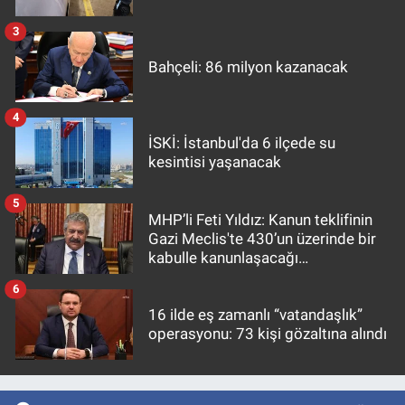
3
Bahçeli: 86 milyon kazanacak
4
İSKİ: İstanbul'da 6 ilçede su
kesintisi yaşanacak
5
MHP’li Feti Yıldız: Kanun teklifinin
Gazi Meclis'te 430’un üzerinde bir
kabulle kanunlaşacağı
görülmektedir
6
16 ilde eş zamanlı “vatandaşlık”
operasyonu: 73 kişi gözaltına alındı