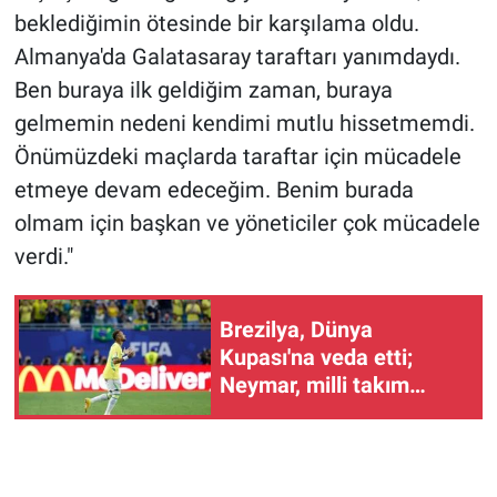
Nedir
beklediğimin ötesinde bir karşılama oldu.
Almanya'da Galatasaray taraftarı yanımdaydı.
Popüler
Ben buraya ilk geldiğim zaman, buraya
Programlar
gelmemin nedeni kendimi mutlu hissetmemdi.
Önümüzdeki maçlarda taraftar için mücadele
Sağlık
etmeye devam edeceğim. Benim burada
olmam için başkan ve yöneticiler çok mücadele
Spor
verdi."
Teknoloji
Brezilya, Dünya
Türkiye'nin Geleceği
Kupası'na veda etti;
Neymar, milli takım
Türkiye'nin Gündemi
kariyerini noktaladı
Yerel Gündem