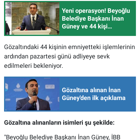
Nedir
Yeni operasyon! Beyoğlu
Belediye Başkanı İnan
Popüler
Güney ve 44 kişi
gözaltına alındı
Programlar
Gözaltındaki 44 kişinin emniyetteki işlemlerinin
Sağlık
ardından pazartesi günü adliyeye sevk
edilmeleri bekleniyor.
Spor
Teknoloji
Gözaltına alınan İnan
Güney'den ilk açıklama
Türkiye'nin Geleceği
Türkiye'nin Gündemi
Gözaltına alınanların isimleri şu şekilde:
Yerel Gündem
"Beyoğlu Belediye Başkanı İnan Güney, İBB