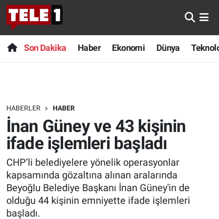
Anında Manşet
Son Dakika
Nöbetçi Eczaneler
Son Dakika
Haber
Ekonomi
Dünya
Teknolo
Başka Sohbetler
Haber
Hava Durumu
Belgesel
Ekonomi
Namaz Vakitleri
HABERLER
HABER
Bilim turu
Dünya
Trafik Durumu
İnan Güney ve 43 kişinin
Bilim ve Teknoloji Evreni
Teknoloji
Süper Lig Puan Durumu ve Fikstür
ifade işlemleri başladı
CHP’li belediyelere yönelik operasyonlar
Doğa Konuşuyor
Sağlık
Tüm Manşetler
kapsamında gözaltına alınan aralarında
Dünya
Spor
Son Dakika Haberleri
Beyoğlu Belediye Başkanı İnan Güney'in de
olduğu 44 kişinin emniyette ifade işlemleri
Ege Saati
Yayın Akışı
Haber Arşivi
başladı.