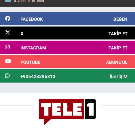
FACEBOOK
BEĞEN
X
TAKIP ET
INSTAGRAM
TAKIP ET
YOUTUBE
ABONE OL
+905423395813
İLETIŞIM