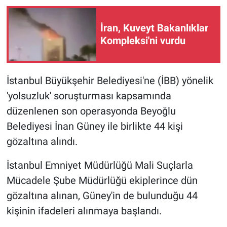
Gündem Özel
İran, Kuveyt Bakanlıklar
Kompleksi'ni vurdu
Günün görüntüsü
Haber
İstanbul Büyükşehir Belediyesi'ne (İBB) yönelik
'yolsuzluk' soruşturması kapsamında
İlan
düzenlenen son operasyonda Beyoğlu
Belediyesi İnan Güney ile birlikte 44 kişi
Kimdir
gözaltına alındı.
Koronavirüs
İstanbul Emniyet Müdürlüğü Mali Suçlarla
Kültür Sanat
Mücadele Şube Müdürlüğü ekiplerince dün
gözaltına alınan, Güney'in de bulunduğu 44
Ne demişti
kişinin ifadeleri alınmaya başlandı.