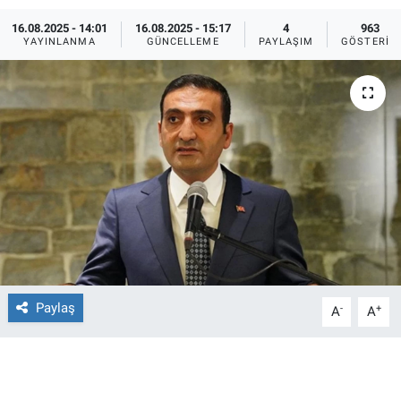
16.08.2025 - 14:01
16.08.2025 - 15:17
4
963
Ege'den Esintiler
İletişim
YAYINLANMA
GÜNCELLEME
PAYLAŞIM
GÖSTERIM
Eğitim
Eğlence
Ekonomi
Forum
Gerçeğin İzinde
Gün Başlıyor
Paylaş
-
+
A
A
Gün Bitiyor
Gün Ortası