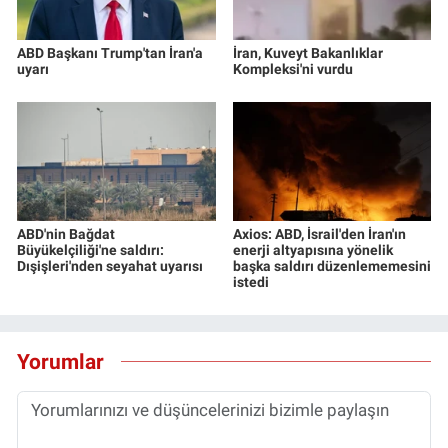
ABD Başkanı Trump'tan İran'a
İran, Kuveyt Bakanlıklar
uyarı
Kompleksi'ni vurdu
ABD'nin Bağdat
Axios: ABD, İsrail'den İran'ın
Büyükelçiliği'ne saldırı:
enerji altyapısına yönelik
Dışişleri'nden seyahat uyarısı
başka saldırı düzenlememesini
istedi
Yorumlar