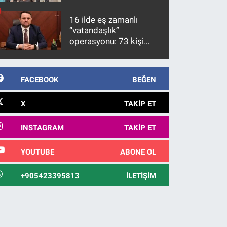
firari FETÖ hükümlüsü
10 yıl sonra yakalandı
16 ilde eş zamanlı
“vatandaşlık”
operasyonu: 73 kişi
gözaltına alındı
FACEBOOK
BEĞEN
X
TAKIP ET
INSTAGRAM
TAKIP ET
YOUTUBE
ABONE OL
+905423395813
İLETIŞIM