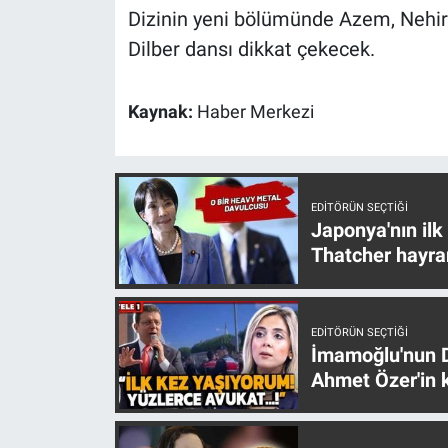
Nedir
Dizinin yeni bölümünde Azem, Nehir'
Dilber dansı dikkat çekecek.
Popüler
Programlar
Kaynak:
Haber Merkezi
Sağlık
Spor
EDITÖRÜN SEÇTIĞI
Japonya'nın ilk
Thatcher hayra
Teknoloji
Türkiye'nin Geleceği
EDITÖRÜN SEÇTIĞI
İmamoğlu'nun D
Türkiye'nin Gündemi
Ahmet Özer'in k
Yerel Gündem