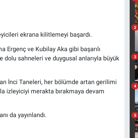
2
yicileri ekrana kilitlemeyi başardı.
a Ergenç ve Kubilay Aka gibi başarılı
3
rle dolu sahneleri ve duygusal anlarıyla büyük
an İnci Taneleri, her bölümde artan gerilimi
4
rla izleyiciyi merakta bırakmaya devam
nı da yayınlandı.
5