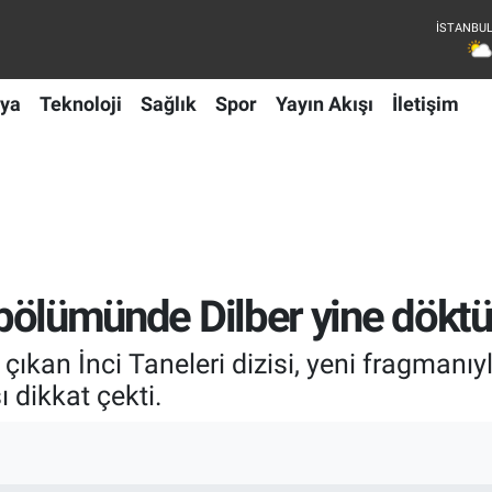
ya
Teknoloji
Sağlık
Spor
Yayın Akışı
İletişim
i bölümünde Dilber yine dökt
ıkan İnci Taneleri dizisi, yeni fragmanı
 dikkat çekti.