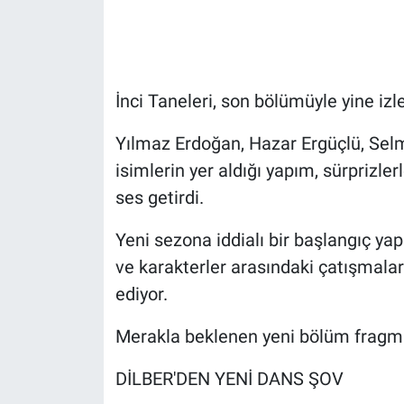
Gündem Özel
Günün görüntüsü
İnci Taneleri, son bölümüyle yine izle
Haber
Yılmaz Erdoğan, Hazar Ergüçlü, Selm
isimlerin yer aldığı yapım, sürprizle
İlan
ses getirdi.
Kimdir
Yeni sezona iddialı bir başlangıç yap
ve karakterler arasındaki çatışmala
Koronavirüs
ediyor.
Kültür Sanat
Merakla beklenen yeni bölüm fragma
Ne demişti
DİLBER'DEN YENİ DANS ŞOV