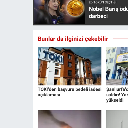
EDITÖRÜN SEÇTIĞI
Yerel Yaşam
Nobel Barış öd
darbeci
Canlı Yayın
Bunlar da ilginizi çekebilir
TOKİ'den başvuru bedeli iadesi
Şanlıurfa'd
açıklaması
saldırı! Ya
yükseldi