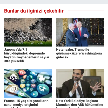
Yerel Yaşam
Bunlar da ilginizi çekebilir
Canlı Yayın
Japonya'da 7.1
Netanyahu, Trump ile
büyüklüğündeki depremde
görüşmek üzere Washington'a
hayatını kaybedenlerin sayısı
gidecek
38'e yükseldi
Fransa, 15 yaş altı çocukların
New York Belediye Başkanı
sanal medya erişimini
Mamdani'den ABD hükümetine