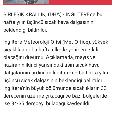
Gündem Özel
BİRLEŞİK KRALLIK, (DHA) - İNGİLTERE'de bu
hafta yılın üçüncü sıcak hava dalgasının
Günün görüntüsü
beklendiği bildirildi.
Haber
İngiltere Meteoroloji Ofisi (Met Office), yüksek
sıcaklıkların bu hafta ülkede yeniden etkili
İlan
olacağını duyurdu. Açıklamada, mayıs ve
haziranın ikinci yarısındaki aşırı sıcak hava
Kimdir
dalgalarının ardından İngiltere'de bu hafta yılın
Koronavirüs
üçüncü sıcak dalgasının beklendiği belirtildi.
İngiltere'nin büyük bölümünde sıcaklıkların 30
Kültür Sanat
derecenin üzerine çıkacağı ve bazı bölgelerde
ise 34-35 dereceyi bulacağı kaydedildi.
Ne demişti