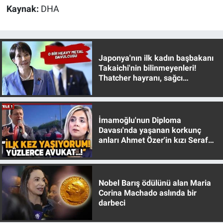
Nedir
Kaynak:
DHA
Popüler
Programlar
Japonya'nın ilk kadın başbakanı
Takaichi'nin bilinmeyenleri!
Thatcher hayranı, sağcı
Sağlık
muhafazakar
Spor
İmamoğlu'nun Diploma
Teknoloji
Davası'nda yaşanan korkunç
anları Ahmet Özer'in kızı Seraf
Özer anlattı!
Türkiye'nin Geleceği
Türkiye'nin Gündemi
Nobel Barış ödülünü alan Maria
Corina Machado aslında bir
darbeci
Yerel Gündem