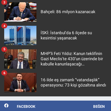
3
Bahçeli: 86 milyon kazanacak
4
İSKİ: İstanbul'da 6 ilçede su
kesintisi yaşanacak
5
MHP’li Feti Yıldız: Kanun teklifinin
Gazi Meclis'te 430’un üzerinde bir
kabulle kanunlaşacağı
görülmektedir
6
16 ilde eş zamanlı “vatandaşlık”
operasyonu: 73 kişi gözaltına alındı
FACEBOOK
BEĞEN