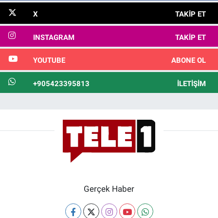
X
TAKIP ET
INSTAGRAM
TAKIP ET
YOUTUBE
ABONE OL
+905423395813
İLETIŞIM
Gerçek Haber