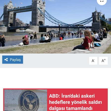
Ege'den Esintiler
İletişim
Eğitim
Eğlence
Ekonomi
Forum
Paylaş
-
+
A
A
Gerçeğin İzinde
Gün Başlıyor
ABD: İran'daki askeri
Gün Bitiyor
hedeflere yönelik saldırı
dalgası tamamlandı
Gün Ortası