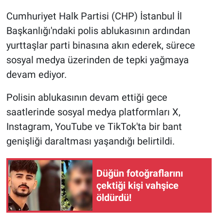
Cumhuriyet Halk Partisi (CHP) İstanbul İl
Gündem Özel
Başkanlığı'ndaki polis ablukasının ardından
yurttaşlar parti binasına akın ederek, sürece
Günün görüntüsü
sosyal medya üzerinden de tepki yağmaya
Haber
devam ediyor.
Polisin ablukasının devam ettiği gece
İlan
saatlerinde sosyal medya platformları X,
Kimdir
Instagram, YouTube ve TikTok'ta bir bant
genişliği daraltması yaşandığı belirtildi.
Koronavirüs
Kültür Sanat
Düğün fotoğraflarını
çektiği kişi vahşice
öldürdü!
Ne demişti