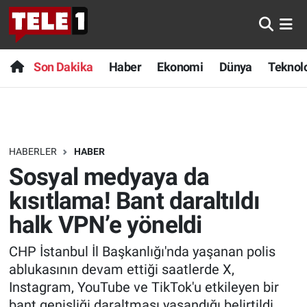
Anında Manşet
Son Dakika
Nöbetçi Eczaneler
Son Dakika
Haber
Ekonomi
Dünya
Teknolo
Başka Sohbetler
Haber
Hava Durumu
Belgesel
Ekonomi
Namaz Vakitleri
HABERLER
HABER
Bilim turu
Dünya
Trafik Durumu
Sosyal medyaya da
Bilim ve Teknoloji Evreni
Teknoloji
Süper Lig Puan Durumu ve Fikstür
kısıtlama! Bant daraltıldı
halk VPN’e yöneldi
Doğa Konuşuyor
Sağlık
Tüm Manşetler
CHP İstanbul İl Başkanlığı'nda yaşanan polis
Dünya
Spor
Son Dakika Haberleri
ablukasının devam ettiği saatlerde X,
Instagram, YouTube ve TikTok'u etkileyen bir
Ege Saati
Yayın Akışı
Haber Arşivi
bant genişliği daraltması yaşandığı belirtildi.