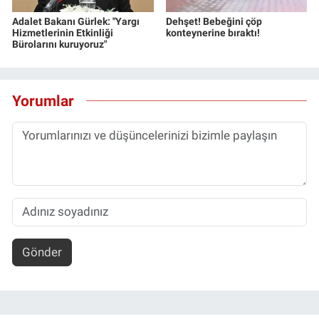
Adalet Bakanı Gürlek: "Yargı
Dehşet! Bebeğini çöp
Hizmetlerinin Etkinliği
konteynerine bıraktı!
Bürolarını kuruyoruz"
Yorumlar
Gönder