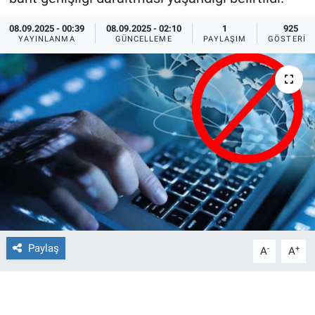
Ege'den Esintiler
İletişim
08.09.2025 - 00:39
08.09.2025 - 02:10
1
925
YAYINLANMA
GÜNCELLEME
PAYLAŞIM
GÖSTERIM
Eğitim
Eğlence
Ekonomi
Forum
Gerçeğin İzinde
Gün Başlıyor
Paylaş
-
+
A
A
Gün Bitiyor
Gün Ortası