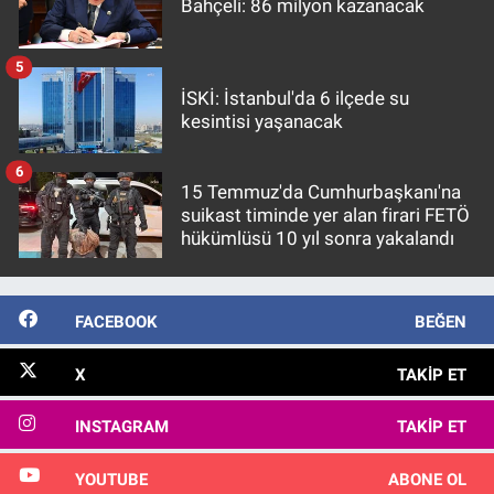
Bahçeli: 86 milyon kazanacak
5
İSKİ: İstanbul'da 6 ilçede su
kesintisi yaşanacak
6
15 Temmuz'da Cumhurbaşkanı'na
suikast timinde yer alan firari FETÖ
hükümlüsü 10 yıl sonra yakalandı
FACEBOOK
BEĞEN
X
TAKIP ET
INSTAGRAM
TAKIP ET
YOUTUBE
ABONE OL