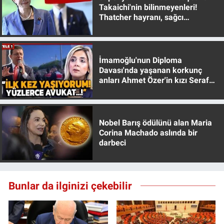
Takaichi'nin bilinmeyenleri!
Yerel Yaşam
Thatcher hayranı, sağcı
muhafazakar
Canlı Yayın
İmamoğlu'nun Diploma
Davası'nda yaşanan korkunç
anları Ahmet Özer'in kızı Seraf
Özer anlattı!
Nobel Barış ödülünü alan Maria
Corina Machado aslında bir
darbeci
Bunlar da ilginizi çekebilir