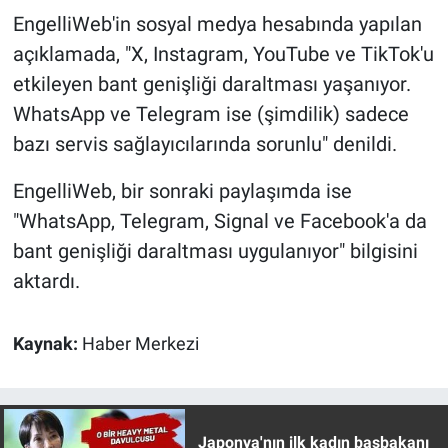
Nedir
EngelliWeb'in sosyal medya hesabında yapılan
açıklamada, "X, Instagram, YouTube ve TikTok'u
Popüler
etkileyen bant genişliği daraltması yaşanıyor.
Programlar
WhatsApp ve Telegram ise (şimdilik) sadece
bazı servis sağlayıcılarında sorunlu" denildi.
Sağlık
EngelliWeb, bir sonraki paylaşımda ise
Spor
"WhatsApp, Telegram, Signal ve Facebook'a da
bant genişliği daraltması uygulanıyor" bilgisini
Teknoloji
aktardı.
Türkiye'nin Geleceği
Kaynak:
Haber Merkezi
Türkiye'nin Gündemi
Yerel Gündem
Japonya'nın ilk kadın başbakanı