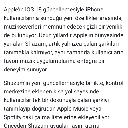
Apple’ın iOS 18 güncellemesiyle iPhone
Gündem Özel
kullanıcılarına sunduğu yeni özellikler arasında,
müzikseverleri memnun edecek gizli bir yenilik
Günün görüntüsü
de bulunuyor. Uzun yıllardır Apple’ın bünyesinde
Haber
yer alan Shazam, artık yalnızca çalan şarkıları
tanımakla kalmıyor, aynı zamanda kullanıcıların
İlan
favori müzik uygulamalarına entegre bir
deneyim sunuyor.
Kimdir
Shazam’ın yeni güncellemesiyle birlikte, kontrol
Koronavirüs
merkezine eklenen kısa yol sayesinde
kullanıcılar tek bir dokunuşla çalan şarkıyı
Kültür Sanat
tanımlayıp doğrudan Apple Music veya
Ne demişti
Spotify’daki çalma listelerine ekleyebiliyor.
Önceden Shazam uygulamasını açma