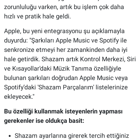
Nedir
zorunluluğu varken, artık bu işlem çok daha
hızlı ve pratik hale geldi.
Popüler
Apple, bu yeni entegrasyonu şu açıklamayla
Programlar
duyurdu: "Şarkıları Apple Music ve Spotify ile
senkronize etmeyi her zamankinden daha iyi
Sağlık
hale getirdik. Shazam artık Kontrol Merkezi, Siri
Spor
ve Kısayollar'daki Müzik Tanıma özelliğiyle
bulunan şarkıları doğrudan Apple Music veya
Teknoloji
Spotify’daki 'Shazam Parçalarım' listelerinize
ekleyecek."
Türkiye'nin Geleceği
Bu özelliği kullanmak isteyenlerin yapması
Türkiye'nin Gündemi
gerekenler ise oldukça basit:
Yerel Gündem
Shazam ayarlarına girerek tercih ettiğiniz