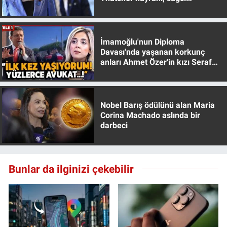
muhafazakar
İmamoğlu'nun Diploma
Davası'nda yaşanan korkunç
anları Ahmet Özer'in kızı Seraf
Özer anlattı!
Nobel Barış ödülünü alan Maria
Corina Machado aslında bir
darbeci
Bunlar da ilginizi çekebilir