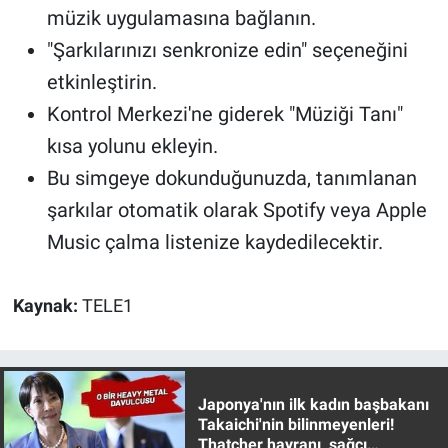
müzik uygulamasına bağlanın.
Yerel Yaşam
"Şarkılarınızı senkronize edin" seçeneğini
Canlı Yayın
etkinleştirin.
Kontrol Merkezi'ne giderek "Müziği Tanı"
kısa yolunu ekleyin.
Bu simgeye dokunduğunuzda, tanımlanan
şarkılar otomatik olarak Spotify veya Apple
Music çalma listenize kaydedilecektir.
Kaynak:
TELE1
Japonya'nın ilk kadın başbakanı
Takaichi'nin bilinmeyenleri!
Thatcher hayranı, sağcı