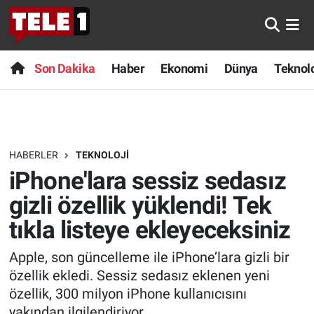
Anında Manşet
Son Dakika
Nöbetçi Eczaneler
Son Dakika
Haber
Ekonomi
Dünya
Teknolo
Başka Sohbetler
Haber
Hava Durumu
Belgesel
Ekonomi
Namaz Vakitleri
HABERLER
TEKNOLOJI
Bilim turu
Dünya
Trafik Durumu
iPhone'lara sessiz sedasız
Bilim ve Teknoloji Evreni
Teknoloji
Süper Lig Puan Durumu ve Fikstür
gizli özellik yüklendi! Tek
tıkla listeye ekleyeceksiniz
Doğa Konuşuyor
Sağlık
Tüm Manşetler
Apple, son güncelleme ile iPhone’lara gizli bir
Dünya
Spor
Son Dakika Haberleri
özellik ekledi. Sessiz sedasız eklenen yeni
özellik, 300 milyon iPhone kullanıcısını
Ege Saati
Yayın Akışı
Haber Arşivi
yakından ilgilendiriyor.