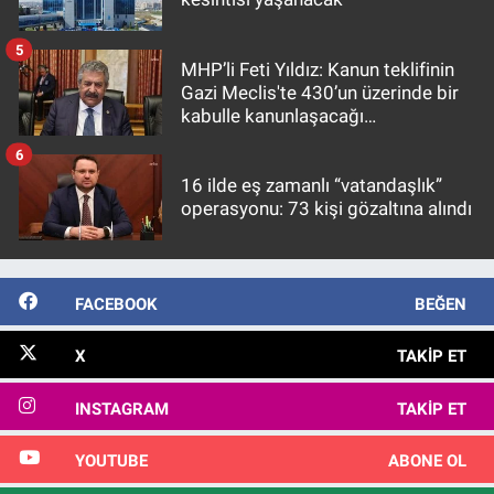
5
MHP’li Feti Yıldız: Kanun teklifinin
Gazi Meclis'te 430’un üzerinde bir
kabulle kanunlaşacağı
görülmektedir
6
16 ilde eş zamanlı “vatandaşlık”
operasyonu: 73 kişi gözaltına alındı
FACEBOOK
BEĞEN
X
TAKIP ET
INSTAGRAM
TAKIP ET
YOUTUBE
ABONE OL