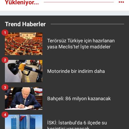
Yükleniyor...
Trend Haberler
1
Terörsüz Türkiye için hazırlanan
yasa Meclis'te! İşte maddeler
2
Motorinde bir indirim daha
3
Bahçeli: 86 milyon kazanacak
4
İSKİ: İstanbul'da 6 ilçede su
kesintisi yaşanacak