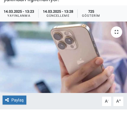
Ege'den Esintiler
İletişim
14.03.2025 - 13:23
14.03.2025 - 13:28
725
YAYINLANMA
GÜNCELLEME
GÖSTERIM
Eğitim
Eğlence
Ekonomi
Forum
Gerçeğin İzinde
Gün Başlıyor
Paylaş
-
+
A
A
Gün Bitiyor
Gün Ortası