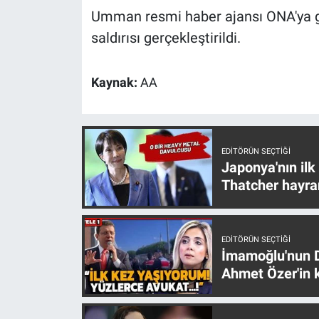
Umman resmi haber ajansı ONA'ya g
saldırısı gerçekleştirildi.
Kaynak:
AA
EDITÖRÜN SEÇTIĞI
Japonya'nın ilk
Thatcher hayra
EDITÖRÜN SEÇTIĞI
İmamoğlu'nun D
Ahmet Özer'in k