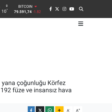
79.591,74
-1.82
DOLAR
°
10
45,43620
0.02
EURO
53,38690
0.19
STERLİN
61,60380
0.18
G.ALTIN
6862,09000
0.19
BİST100
14.598,00
0
bu yana çoğunluğu Körfez
n 192 füze ve insansız hava
-
+
A
A