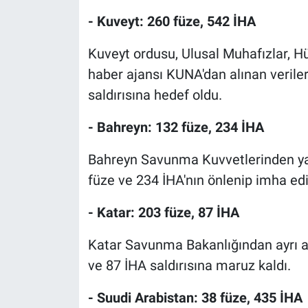
Nedir
- Kuveyt: 260 füze, 542 İHA
Popüler
Kuveyt ordusu, Ulusal Muhafızlar, H
haber ajansı KUNA'dan alınan verile
Programlar
saldırısına hedef oldu.
Sağlık
- Bahreyn: 132 füze, 234 İHA
Spor
Bahreyn Savunma Kuvvetlerinden ya
füze ve 234 İHA'nın önlenip imha edil
Teknoloji
- Katar: 203 füze, 87 İHA
Türkiye'nin Geleceği
Katar Savunma Bakanlığından ayrı ay
Türkiye'nin Gündemi
ve 87 İHA saldırısına maruz kaldı.
Yerel Gündem
- Suudi Arabistan: 38 füze, 435 İHA