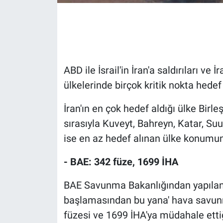
Gündem Özel
Günün görüntüsü
ABD ile İsrail'in İran'a saldırıları v
Haber
ülkelerinde birçok kritik nokta hedef 
İlan
İran'ın en çok hedef aldığı ülke Birle
sırasıyla Kuveyt, Bahreyn, Katar, S
Kimdir
ise en az hedef alınan ülke konumu
Koronavirüs
- BAE: 342 füze, 1699 İHA
Kültür Sanat
BAE Savunma Bakanlığından yapılan aç
başlamasından bu yana' hava savunma
Ne demişti
füzesi ve 1699 İHA'ya müdahale ettiği