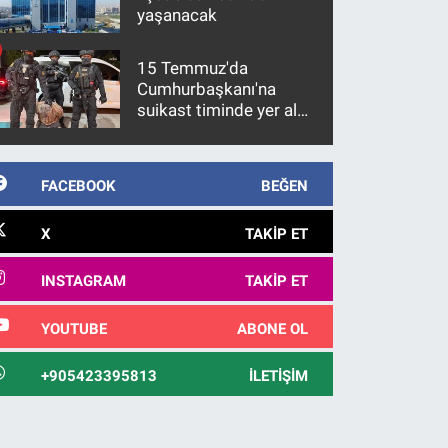
yaşanacak
15 Temmuz'da
Cumhurbaşkanı'na
suikast timinde yer alan
firari FETÖ hükümlüsü
10 yıl sonra yakalandı
FACEBOOK
BEĞEN
X
TAKIP ET
INSTAGRAM
TAKIP ET
YOUTUBE
ABONE OL
+905423395813
İLETIŞIM