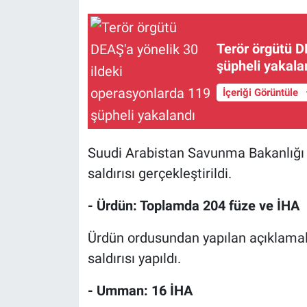
Yerel Yaşam
Terör örgütü D
Canlı Yayın
şüpheli yakala
İçeriği Görüntüle
Suudi Arabistan Savunma Bakanlığı v
saldırısı gerçekleştirildi.
- Ürdün: Toplamda 204 füze ve İHA
Ürdün ordusundan yapılan açıklamal
saldırısı yapıldı.
- Umman: 16 İHA