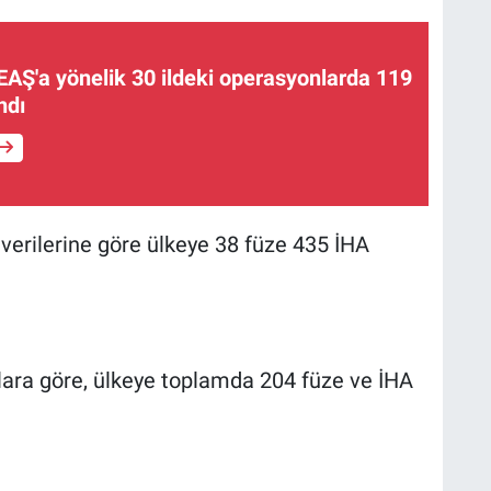
EAŞ'a yönelik 30 ildeki operasyonlarda 119
ndı
erilerine göre ülkeye 38 füze 435 İHA
ara göre, ülkeye toplamda 204 füze ve İHA