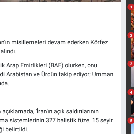
1
2
e İran'ın misillemeleri devam ederken Körfez
alındı.
3
şik Arap Emirlikleri (BAE) olurken, onu
uudi Arabistan ve Ürdün takip ediyor; Umman
nda.
4
ıklamada, 'İran'ın açık saldırılarının
 sistemlerinin 327 balistik füze, 15 seyir
5
 belirtildi.