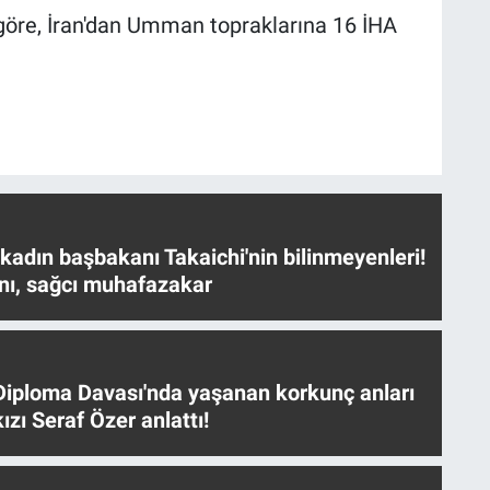
öre, İran'dan Umman topraklarına 16 İHA
 kadın başbakanı Takaichi'nin bilinmeyenleri!
nı, sağcı muhafazakar
iploma Davası'nda yaşanan korkunç anları
ızı Seraf Özer anlattı!