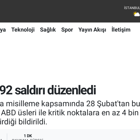
ya
Teknoloji
Sağlık
Spor
Yayın Akışı
İletişim
92 saldırı düzenledi
arına misilleme kapsamında 28 Şubat'tan 
ABD üsleri ile kritik noktalara en az 4 bi
diği bildirildi.
1 DK