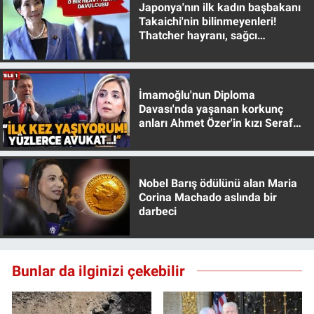
Japonya'nın ilk kadın başbakanı
Takaichi'nin bilinmeyenleri!
Thatcher hayranı, sağcı
muhafazakar
İmamoğlu'nun Diploma
Davası'nda yaşanan korkunç
anları Ahmet Özer'in kızı Seraf
Özer anlattı!
Nobel Barış ödülünü alan Maria
Corina Machado aslında bir
darbeci
Bunlar da ilginizi çekebilir