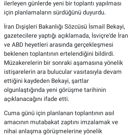
ilerleyen günlerde yeni bir toplantı yapılması
için planlamaların sürdüğünü duyurdu.
Gündem Özel
İran Dışişleri Bakanlığı Sözcüsü İsmail Bekayi,
Günün görüntüsü
gazetecilere yaptığı açıklamada, İsviçre'de İran
ve ABD heyetleri arasında gerçekleşmesi
Haber
beklenen toplantının ertelendiğini bildirdi.
İlan
Müzakerelerin bir sonraki aşamasına yönelik
istişarelerin ara bulucular vasıtasıyla devam
Kimdir
ettiğini kaydeden Bekayi, şartlar
olgunlaştığında yeni görüşme tarihinin
Koronavirüs
açıklanacağını ifade etti.
Kültür Sanat
Cuma günü için planlanan toplantının asıl
amacının mutabakat zaptını imzalamak ve
Ne demişti
nihai anlaşma görüşmelerine yönelik