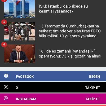
İSKİ: İstanbul'da 6 ilçede su
kesintisi yaşanacak
5
15 Temmuz'da Cumhurbaşkanı'na
suikast timinde yer alan firari FETÖ
hükümlüsü 10 yıl sonra yakalandı
6
16 ilde eş zamanlı “vatandaşlık”
operasyonu: 73 kişi gözaltına alındı
FACEBOOK
BEĞEN
X
TAKIP ET
INSTAGRAM
TAKIP ET