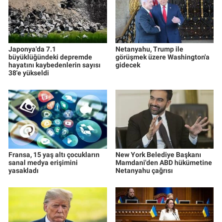
Japonya'da 7.1
Netanyahu, Trump ile
büyüklüğündeki depremde
görüşmek üzere Washington'a
hayatını kaybedenlerin sayısı
gidecek
38'e yükseldi
Fransa, 15 yaş altı çocukların
New York Belediye Başkanı
sanal medya erişimini
Mamdani'den ABD hükümetine
yasakladı
Netanyahu çağrısı