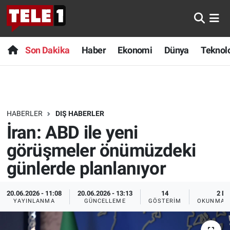
Anında Manşet
Son Dakika
Nöbetçi Eczaneler
Son Dakika
Haber
Ekonomi
Dünya
Teknolo
Başka Sohbetler
Haber
Hava Durumu
Belgesel
Ekonomi
Namaz Vakitleri
HABERLER
DIŞ HABERLER
Bilim turu
Dünya
Trafik Durumu
İran: ABD ile yeni
Bilim ve Teknoloji Evreni
Teknoloji
Süper Lig Puan Durumu ve Fikstür
görüşmeler önümüzdeki
günlerde planlanıyor
Doğa Konuşuyor
Sağlık
Tüm Manşetler
20.06.2026 - 11:08
20.06.2026 - 13:13
14
2 DK
Dünya
Spor
Son Dakika Haberleri
YAYINLANMA
GÜNCELLEME
GÖSTERIM
OKUNMA S
Ege Saati
Yayın Akışı
Haber Arşivi