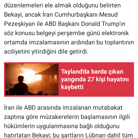
Nedir
düzenlemeleri ele almak olduğunu belirten
Bekayi, ancak İran Cumhurbaşkanı Mesud
Popüler
Pezeşkiyan ile ABD Başkanı Donald Trump'ın
söz konusu belgeyi perşembe günü elektronik
Programlar
ortamda imzalamasının ardından bu toplantının
Sağlık
aciliyetini yitirdiğini dile getirdi.
Spor
Tayland'da barda çıkan
yangında 27 kişi hayatını
Teknoloji
kaybetti
Türkiye'nin Geleceği
İran ile ABD arasında imzalanan mutabakat
Türkiye'nin Gündemi
zaptına göre müzakerelerin başlamasının ilgili
hükümlerin uygulanmasına bağlı olduğunu
Yerel Gündem
hatırlatan Bekayi; bu şartların Lübnan dahil tüm