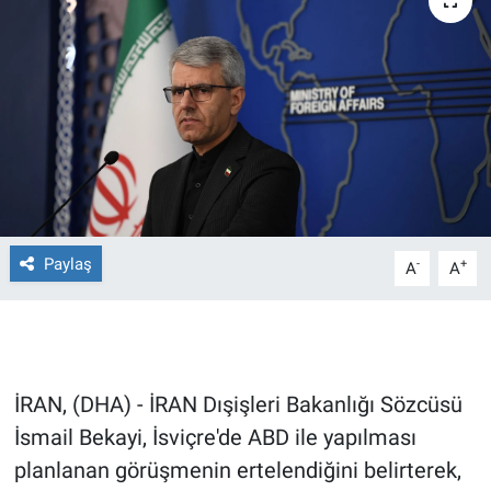
Ege'den Esintiler
İletişim
Eğitim
Eğlence
Ekonomi
Forum
Paylaş
-
+
A
A
Gerçeğin İzinde
Gün Başlıyor
İRAN, (DHA) - İRAN Dışişleri Bakanlığı Sözcüsü
Gün Bitiyor
İsmail Bekayi, İsviçre'de ABD ile yapılması
planlanan görüşmenin ertelendiğini belirterek,
Gün Ortası