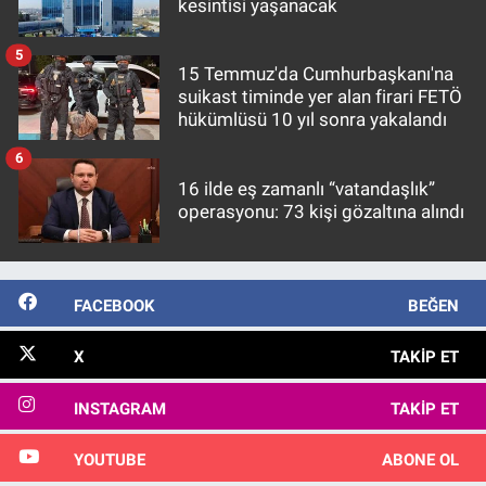
kesintisi yaşanacak
5
15 Temmuz'da Cumhurbaşkanı'na
suikast timinde yer alan firari FETÖ
hükümlüsü 10 yıl sonra yakalandı
6
16 ilde eş zamanlı “vatandaşlık”
operasyonu: 73 kişi gözaltına alındı
FACEBOOK
BEĞEN
X
TAKIP ET
INSTAGRAM
TAKIP ET
YOUTUBE
ABONE OL