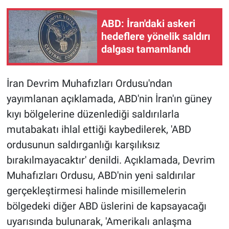
ABD: İran'daki askeri
Gündem Özel
hedeflere yönelik saldırı
dalgası tamamlandı
Günün görüntüsü
Haber
İran Devrim Muhafızları Ordusu'ndan
yayımlanan açıklamada, ABD'nin İran'ın güney
İlan
kıyı bölgelerine düzenlediği saldırılarla
mutabakatı ihlal ettiği kaybedilerek, 'ABD
Kimdir
ordusunun saldırganlığı karşılıksız
Koronavirüs
bırakılmayacaktır' denildi. Açıklamada, Devrim
Muhafızları Ordusu, ABD'nin yeni saldırılar
Kültür Sanat
gerçekleştirmesi halinde misillemelerin
bölgedeki diğer ABD üslerini de kapsayacağı
Ne demişti
uyarısında bulunarak, 'Amerikalı anlaşma