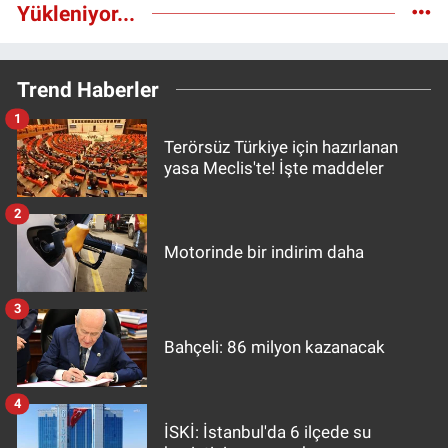
Yükleniyor...
Trend Haberler
1
Terörsüz Türkiye için hazırlanan
yasa Meclis'te! İşte maddeler
2
Motorinde bir indirim daha
3
Bahçeli: 86 milyon kazanacak
4
İSKİ: İstanbul'da 6 ilçede su