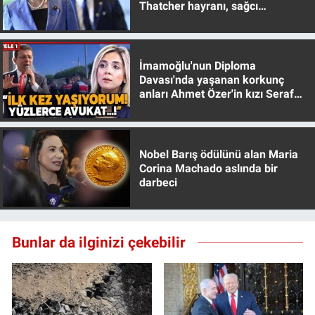
Thatcher hayranı, sağcı
Yerel Yaşam
muhafazakar
Canlı Yayın
İmamoğlu'nun Diploma
Davası'nda yaşanan korkunç
anları Ahmet Özer'in kızı Seraf
Özer anlattı!
Nobel Barış ödülünü alan Maria
Corina Machado aslında bir
darbeci
Bunlar da ilginizi çekebilir