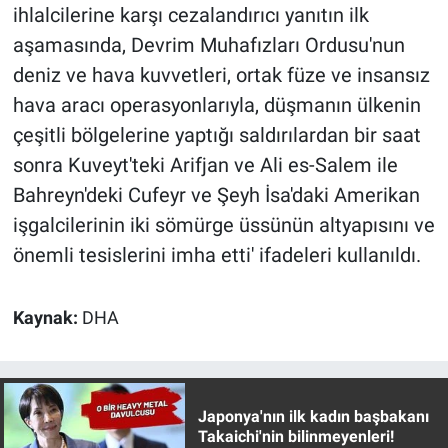
Nedir
ihlalcilerine karşı cezalandırıcı yanıtın ilk
aşamasında, Devrim Muhafızları Ordusu'nun
Popüler
deniz ve hava kuvvetleri, ortak füze ve insansız
hava aracı operasyonlarıyla, düşmanın ülkenin
Programlar
çeşitli bölgelerine yaptığı saldırılardan bir saat
Sağlık
sonra Kuveyt'teki Arifjan ve Ali es-Salem ile
Bahreyn'deki Cufeyr ve Şeyh İsa'daki Amerikan
Spor
işgalcilerinin iki sömürge üssünün altyapısını ve
önemli tesislerini imha etti' ifadeleri kullanıldı.
Teknoloji
Türkiye'nin Geleceği
Kaynak:
DHA
Türkiye'nin Gündemi
Yerel Gündem
Japonya'nın ilk kadın başbakanı
Takaichi'nin bilinmeyenleri!