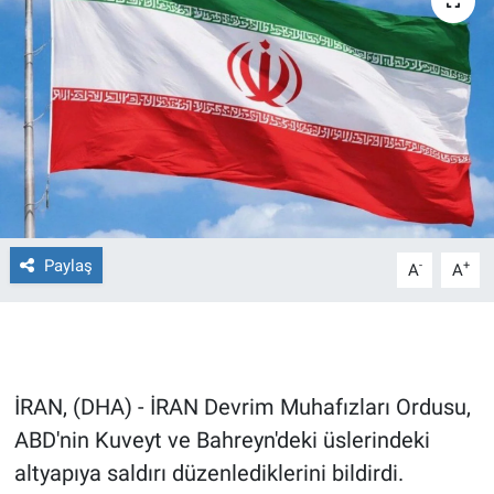
Ege'den Esintiler
İletişim
Eğitim
Eğlence
Ekonomi
Forum
Paylaş
-
+
A
A
Gerçeğin İzinde
Gün Başlıyor
İRAN, (DHA) - İRAN Devrim Muhafızları Ordusu,
Gün Bitiyor
ABD'nin Kuveyt ve Bahreyn'deki üslerindeki
altyapıya saldırı düzenlediklerini bildirdi.
Gün Ortası