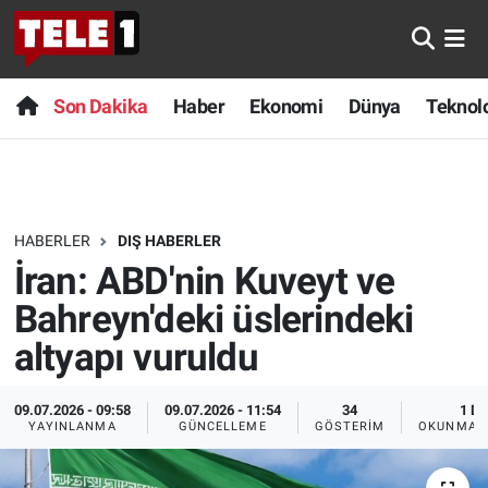
Anında Manşet
Son Dakika
Nöbetçi Eczaneler
Son Dakika
Haber
Ekonomi
Dünya
Teknolo
Başka Sohbetler
Haber
Hava Durumu
Belgesel
Ekonomi
Namaz Vakitleri
HABERLER
DIŞ HABERLER
Bilim turu
Dünya
Trafik Durumu
İran: ABD'nin Kuveyt ve
Bilim ve Teknoloji Evreni
Teknoloji
Süper Lig Puan Durumu ve Fikstür
Bahreyn'deki üslerindeki
altyapı vuruldu
Doğa Konuşuyor
Sağlık
Tüm Manşetler
09.07.2026 - 09:58
09.07.2026 - 11:54
34
1 DK
Dünya
Spor
Son Dakika Haberleri
YAYINLANMA
GÜNCELLEME
GÖSTERIM
OKUNMA S
Ege Saati
Yayın Akışı
Haber Arşivi