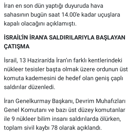
Nedir
İran en son dün yaptığı duyuruda hava
sahasının bugün saat 14.00'e kadar uçuşlara
Popüler
kapalı olacağını açıklamıştı.
Programlar
İSRAİL'İN İRAN'A SALDIRILARIYLA BAŞLAYAN
ÇATIŞMA
Sağlık
İsrail, 13 Haziran'da İran’ın farklı kentlerindeki
Spor
nükleer tesisler başta olmak üzere ordunun üst
komuta kademesini de hedef olan geniş çaplı
Teknoloji
saldırılar düzenledi.
Türkiye'nin Geleceği
İran Genelkurmay Başkanı, Devrim Muhafızları
Türkiye'nin Gündemi
Genel Komutanı ve bazı üst düzey komutanlar
ile 9 nükleer bilim insanı saldırılarda ölürken,
Yerel Gündem
toplam sivil kaybı 78 olarak açıklandı.