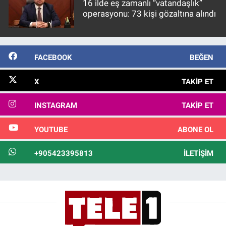
16 ilde eş zamanlı “vatandaşlık”
operasyonu: 73 kişi gözaltına alındı
FACEBOOK
BEĞEN
X
TAKIP ET
INSTAGRAM
TAKIP ET
YOUTUBE
ABONE OL
+905423395813
İLETIŞIM