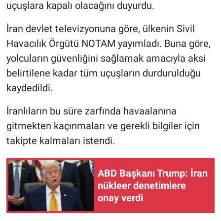
uçuşlara kapalı olacağını duyurdu.
Gündem Özel
İran devlet televizyonuna göre, ülkenin Sivil
Havacılık Örgütü NOTAM yayımladı. Buna göre,
Günün görüntüsü
yolcuların güvenliğini sağlamak amacıyla aksi
belirtilene kadar tüm uçuşların durdurulduğu
Haber
kaydedildi.
İlan
İranlıların bu süre zarfında havaalanına
Kimdir
gitmekten kaçınmaları ve gerekli bilgiler için
takipte kalmaları istendi.
Koronavirüs
ABD Başkanı Trump: İran
Kültür Sanat
nükleer denetimlere
onay verdi
Ne demişti