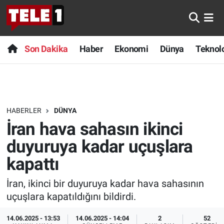
Anında Manşet
Son Dakika
Nöbetçi Eczaneler
Son Dakika
Haber
Ekonomi
Dünya
Teknolo
Başka Sohbetler
Haber
Hava Durumu
Belgesel
Ekonomi
Namaz Vakitleri
HABERLER
DÜNYA
Bilim turu
Dünya
Trafik Durumu
İran hava sahasın ikinci
Bilim ve Teknoloji Evreni
Teknoloji
Süper Lig Puan Durumu ve Fikstür
duyuruya kadar uçuşlara
kapattı
Doğa Konuşuyor
Sağlık
Tüm Manşetler
İran, ikinci bir duyuruya kadar hava sahasının
Dünya
Spor
Son Dakika Haberleri
uçuşlara kapatıldığını bildirdi.
Ege Saati
Yayın Akışı
Haber Arşivi
14.06.2025 - 13:53
14.06.2025 - 14:04
2
52