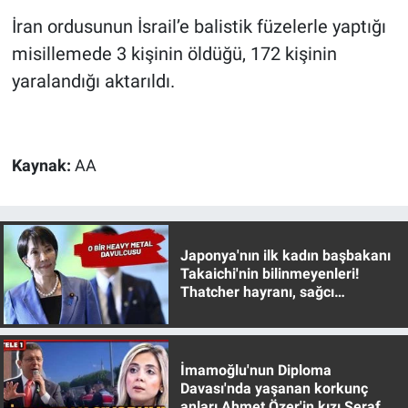
Yerel Yaşam
İran ordusunun İsrail’e balistik füzelerle yaptığı
misillemede 3 kişinin öldüğü, 172 kişinin
Canlı Yayın
yaralandığı aktarıldı.
Kaynak:
AA
Japonya'nın ilk kadın başbakanı
Takaichi'nin bilinmeyenleri!
Thatcher hayranı, sağcı
muhafazakar
İmamoğlu'nun Diploma
Davası'nda yaşanan korkunç
anları Ahmet Özer'in kızı Seraf