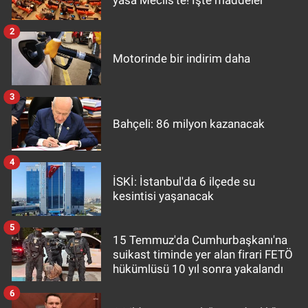
yasa Meclis'te! İşte maddeler
2
Motorinde bir indirim daha
3
Bahçeli: 86 milyon kazanacak
4
İSKİ: İstanbul'da 6 ilçede su
kesintisi yaşanacak
5
15 Temmuz'da Cumhurbaşkanı'na
suikast timinde yer alan firari FETÖ
hükümlüsü 10 yıl sonra yakalandı
6