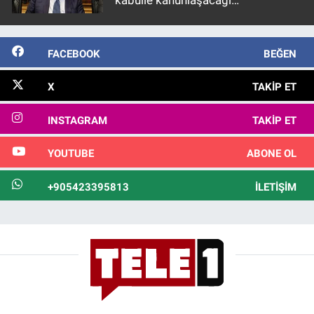
kabulle kanunlaşacağı
görülmektedir
FACEBOOK
BEĞEN
X
TAKIP ET
INSTAGRAM
TAKIP ET
YOUTUBE
ABONE OL
+905423395813
İLETIŞIM