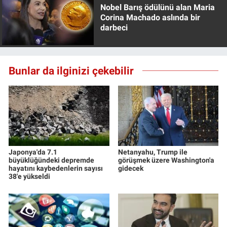
Nobel Barış ödülünü alan Maria
Yerel Yaşam
Corina Machado aslında bir
darbeci
Canlı Yayın
Bunlar da ilginizi çekebilir
Japonya'da 7.1
Netanyahu, Trump ile
büyüklüğündeki depremde
görüşmek üzere Washington'a
hayatını kaybedenlerin sayısı
gidecek
38'e yükseldi