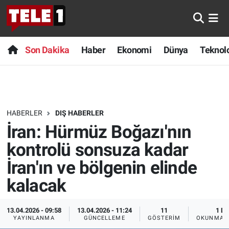
Anında Manşet
Son Dakika
Nöbetçi Eczaneler
Son Dakika
Haber
Ekonomi
Dünya
Teknolo
Başka Sohbetler
Haber
Hava Durumu
Belgesel
Ekonomi
Namaz Vakitleri
HABERLER
DIŞ HABERLER
Bilim turu
Dünya
Trafik Durumu
İran: Hürmüz Boğazı'nın
Bilim ve Teknoloji Evreni
Teknoloji
Süper Lig Puan Durumu ve Fikstür
kontrolü sonsuza kadar
İran'ın ve bölgenin elinde
Doğa Konuşuyor
Sağlık
Tüm Manşetler
kalacak
Dünya
Spor
Son Dakika Haberleri
13.04.2026 - 09:58
13.04.2026 - 11:24
11
1 DK
YAYINLANMA
GÜNCELLEME
GÖSTERIM
OKUNMA S
Ege Saati
Yayın Akışı
Haber Arşivi