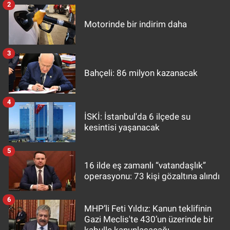
2
Motorinde bir indirim daha
3
Bahçeli: 86 milyon kazanacak
4
İSKİ: İstanbul'da 6 ilçede su
kesintisi yaşanacak
5
16 ilde eş zamanlı “vatandaşlık”
operasyonu: 73 kişi gözaltına alındı
6
MHP’li Feti Yıldız: Kanun teklifinin
Gazi Meclis'te 430’un üzerinde bir