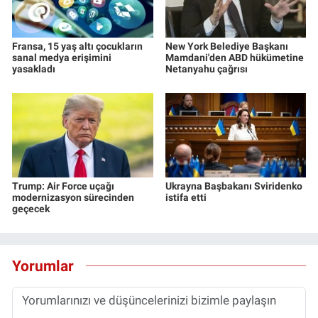
Fransa, 15 yaş altı çocukların
New York Belediye Başkanı
sanal medya erişimini
Mamdani'den ABD hükümetine
yasakladı
Netanyahu çağrısı
Trump: Air Force uçağı
Ukrayna Başbakanı Sviridenko
modernizasyon sürecinden
istifa etti
geçecek
Yorumlar