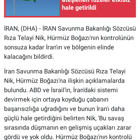
hale getirildi
Gündem Özel
İRAN, (DHA) - İRAN Savunma Bakanlığı Sözcüsü
Günün görüntüsü
Rıza Telayi Nik, Hürmüz Boğazı'nın kontrolünün
sonsuza kadar İran'ın ve bölgenin elinde
Haber
kalacağını bildirdi.
İlan
İran Savunma Bakanlığı Sözcüsü Rıza Telayi
Kimdir
Nik, Hürmüz Boğazı'na ilişkin açıklamalarda
bulundu. ABD ve İsrail'in, İran'daki sistemi
Koronavirüs
devirmek için ortaya koyduğu çabanın
başarısızlığa uğradığını ve bunun İran'ı daha
Kültür Sanat
güçlü hale getirdiğini belirten Nik, 'Bu savaş
Ne demişti
sırasında düşmanın en gelişmiş uçakları zarar
gördü ve yok oldu. Hürmüz Boğazı'nın kontrolü