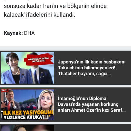
Nedir
sonsuza kadar İran'ın ve bölgenin elinde
kalacak' ifadelerini kullandı.
Popüler
Programlar
Kaynak:
DHA
Sağlık
Spor
Japonya'nın ilk kadın başbakanı
Takaichi'nin bilinmeyenleri!
Thatcher hayranı, sağcı
Teknoloji
muhafazakar
Türkiye'nin Geleceği
İmamoğlu'nun Diploma
Davası'nda yaşanan korkunç
Türkiye'nin Gündemi
anları Ahmet Özer'in kızı Seraf
Özer anlattı!
Yerel Gündem