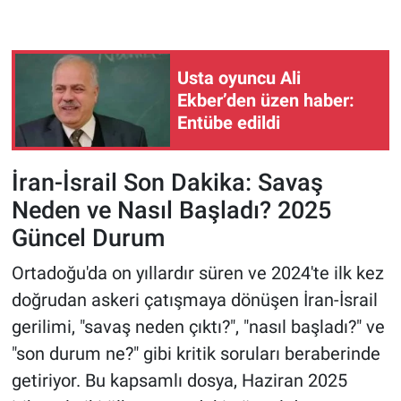
Gündem Özel
Usta oyuncu Ali
Günün görüntüsü
Ekber’den üzen haber:
Entübe edildi
Haber
İran-İsrail Son Dakika: Savaş
İlan
Neden ve Nasıl Başladı? 2025
Kimdir
Güncel Durum
Koronavirüs
Ortadoğu'da on yıllardır süren ve 2024'te ilk kez
doğrudan askeri çatışmaya dönüşen İran-İsrail
Kültür Sanat
gerilimi, "savaş neden çıktı?", "nasıl başladı?" ve
"son durum ne?" gibi kritik soruları beraberinde
Ne demişti
getiriyor. Bu kapsamlı dosya, Haziran 2025