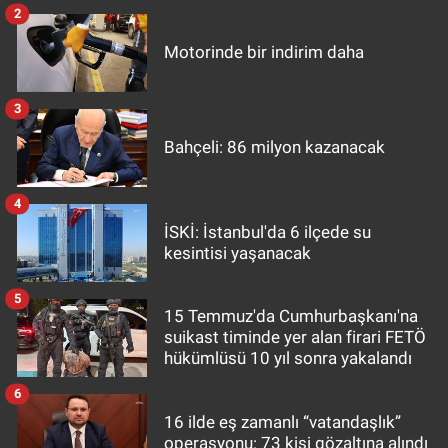
2
Motorinde bir indirim daha
3
Bahçeli: 86 milyon kazanacak
4
İSKİ: İstanbul'da 6 ilçede su
kesintisi yaşanacak
5
15 Temmuz'da Cumhurbaşkanı'na
suikast timinde yer alan firari FETÖ
hükümlüsü 10 yıl sonra yakalandı
6
16 ilde eş zamanlı “vatandaşlık”
operasyonu: 73 kişi gözaltına alındı