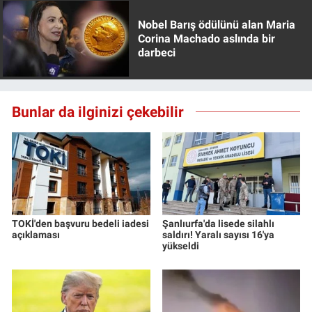
Nobel Barış ödülünü alan Maria
Corina Machado aslında bir
darbeci
Bunlar da ilginizi çekebilir
TOKİ'den başvuru bedeli iadesi
Şanlıurfa'da lisede silahlı
açıklaması
saldırı! Yaralı sayısı 16'ya
yükseldi