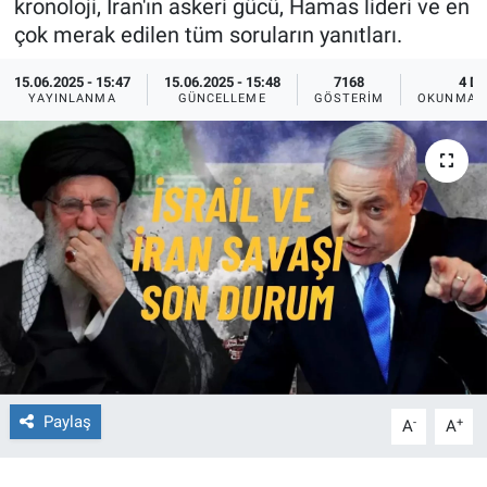
kronoloji, İran'ın askeri gücü, Hamas lideri ve en
çok merak edilen tüm soruların yanıtları.
Ege'den Esintiler
İletişim
15.06.2025 - 15:47
15.06.2025 - 15:48
7168
4 DK
Eğitim
YAYINLANMA
GÜNCELLEME
GÖSTERIM
OKUNMA S
Eğlence
Ekonomi
Forum
Gerçeğin İzinde
Gün Başlıyor
Paylaş
-
+
Gün Bitiyor
A
A
Gün Ortası