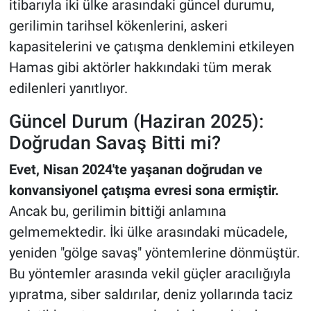
itibarıyla iki ülke arasındaki güncel durumu,
Nedir
gerilimin tarihsel kökenlerini, askeri
Popüler
kapasitelerini ve çatışma denklemini etkileyen
Hamas gibi aktörler hakkındaki tüm merak
Programlar
edilenleri yanıtlıyor.
Sağlık
Güncel Durum (Haziran 2025):
Doğrudan Savaş Bitti mi?
Spor
Evet, Nisan 2024'te yaşanan doğrudan ve
Teknoloji
konvansiyonel çatışma evresi sona ermiştir.
Ancak bu, gerilimin bittiği anlamına
Türkiye'nin Geleceği
gelmemektedir. İki ülke arasındaki mücadele,
yeniden "gölge savaş" yöntemlerine dönmüştür.
Türkiye'nin Gündemi
Bu yöntemler arasında vekil güçler aracılığıyla
Yerel Gündem
yıpratma, siber saldırılar, deniz yollarında taciz