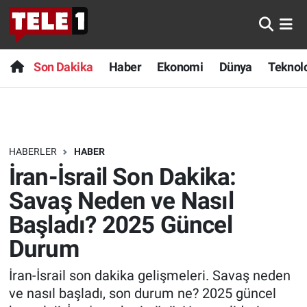
Anında Manşet
Son Dakika
Nöbetçi Eczaneler
Son Dakika
Haber
Ekonomi
Dünya
Teknolo
Başka Sohbetler
Haber
Hava Durumu
Belgesel
Ekonomi
Namaz Vakitleri
HABERLER
HABER
Bilim turu
Dünya
Trafik Durumu
İran-İsrail Son Dakika:
Bilim ve Teknoloji Evreni
Teknoloji
Süper Lig Puan Durumu ve Fikstür
Savaş Neden ve Nasıl
Başladı? 2025 Güncel
Doğa Konuşuyor
Sağlık
Tüm Manşetler
Durum
Dünya
Spor
Son Dakika Haberleri
İran-İsrail son dakika gelişmeleri. Savaş neden
ve nasıl başladı, son durum ne? 2025 güncel
Ege Saati
Yayın Akışı
Haber Arşivi