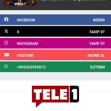
FACEBOOK
BEĞEN
X
TAKIP ET
INSTAGRAM
TAKIP ET
YOUTUBE
ABONE OL
+905423395813
İLETIŞIM