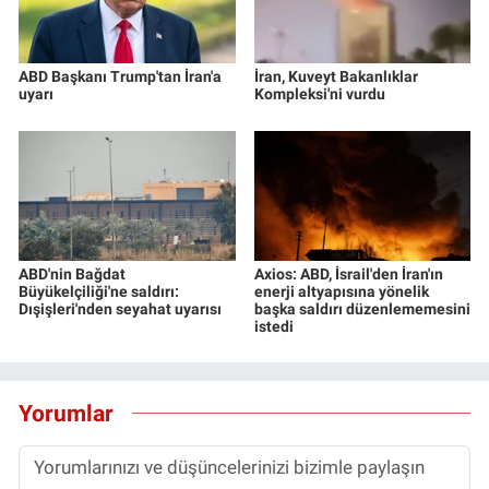
ABD Başkanı Trump'tan İran'a
İran, Kuveyt Bakanlıklar
uyarı
Kompleksi'ni vurdu
ABD'nin Bağdat
Axios: ABD, İsrail'den İran'ın
Büyükelçiliği'ne saldırı:
enerji altyapısına yönelik
Dışişleri'nden seyahat uyarısı
başka saldırı düzenlememesini
istedi
Yorumlar