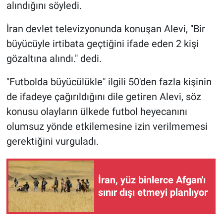
Nedir
alındığını söyledi.
İran devlet televizyonunda konuşan Alevi, "Bir
Popüler
büyücüyle irtibata geçtiğini ifade eden 2 kişi
Programlar
gözaltına alındı." dedi.
Sağlık
"Futbolda büyücülükle" ilgili 50'den fazla kişinin
de ifadeye çağırıldığını dile getiren Alevi, söz
Spor
konusu olayların ülkede futbol heyecanını
olumsuz yönde etkilemesine izin verilmemesi
Teknoloji
gerektiğini vurguladı.
Türkiye'nin Geleceği
İran, yüz binlerce Afgan'ı
Türkiye'nin Gündemi
sınır dışı etmeyi planlıyor
Yerel Gündem