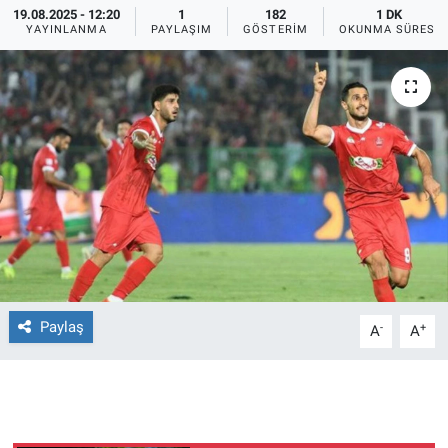
19.08.2025 - 12:20
1
182
1 DK
YAYINLANMA
PAYLAŞIM
GÖSTERIM
OKUNMA SÜRESI
Ege'den Esintiler
İletişim
Eğitim
Eğlence
Ekonomi
Forum
Gerçeğin İzinde
Paylaş
-
+
A
A
Gün Başlıyor
Gün Bitiyor
Gün Ortası