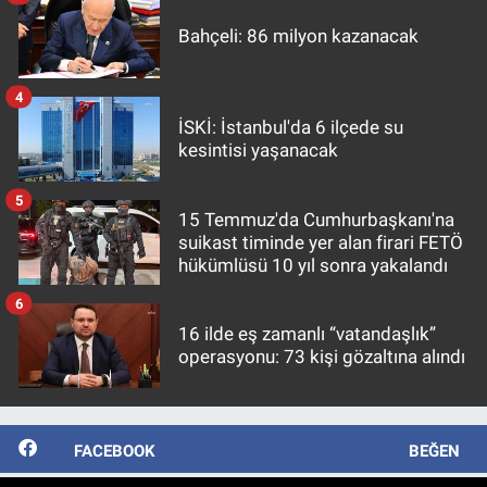
Bahçeli: 86 milyon kazanacak
4
İSKİ: İstanbul'da 6 ilçede su
kesintisi yaşanacak
5
15 Temmuz'da Cumhurbaşkanı'na
suikast timinde yer alan firari FETÖ
hükümlüsü 10 yıl sonra yakalandı
6
16 ilde eş zamanlı “vatandaşlık”
operasyonu: 73 kişi gözaltına alındı
FACEBOOK
BEĞEN