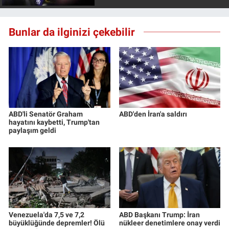
Bunlar da ilginizi çekebilir
ABD'li Senatör Graham
ABD'den İran'a saldırı
hayatını kaybetti, Trump'tan
paylaşım geldi
Venezuela'da 7,5 ve 7,2
ABD Başkanı Trump: İran
büyüklüğünde depremler! Ölü
nükleer denetimlere onay verdi