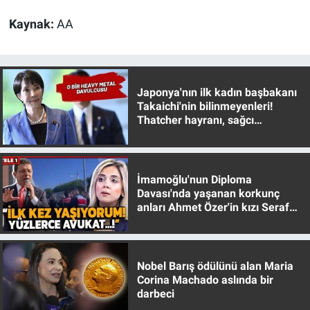
Yerel Yaşam
Kaynak:
AA
Canlı Yayın
Japonya'nın ilk kadın başbakanı
Takaichi'nin bilinmeyenleri!
Thatcher hayranı, sağcı
muhafazakar
İmamoğlu'nun Diploma
Davası'nda yaşanan korkunç
anları Ahmet Özer'in kızı Seraf
Özer anlattı!
Nobel Barış ödülünü alan Maria
Corina Machado aslında bir
darbeci