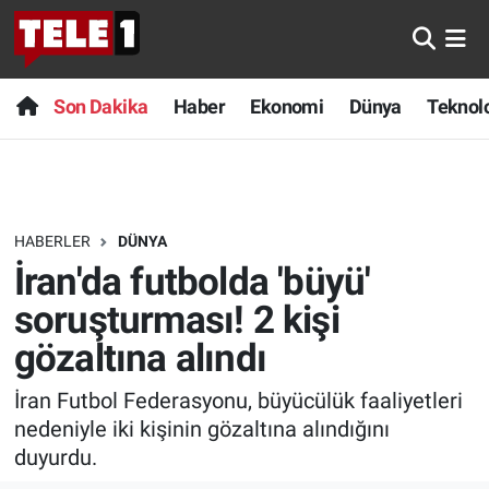
Anında Manşet
Son Dakika
Nöbetçi Eczaneler
Son Dakika
Haber
Ekonomi
Dünya
Teknolo
Başka Sohbetler
Haber
Hava Durumu
Belgesel
Ekonomi
Namaz Vakitleri
HABERLER
DÜNYA
Bilim turu
Dünya
Trafik Durumu
İran'da futbolda 'büyü'
Bilim ve Teknoloji Evreni
Teknoloji
Süper Lig Puan Durumu ve Fikstür
soruşturması! 2 kişi
gözaltına alındı
Doğa Konuşuyor
Sağlık
Tüm Manşetler
İran Futbol Federasyonu, büyücülük faaliyetleri
Dünya
Spor
Son Dakika Haberleri
nedeniyle iki kişinin gözaltına alındığını
duyurdu.
Ege Saati
Yayın Akışı
Haber Arşivi