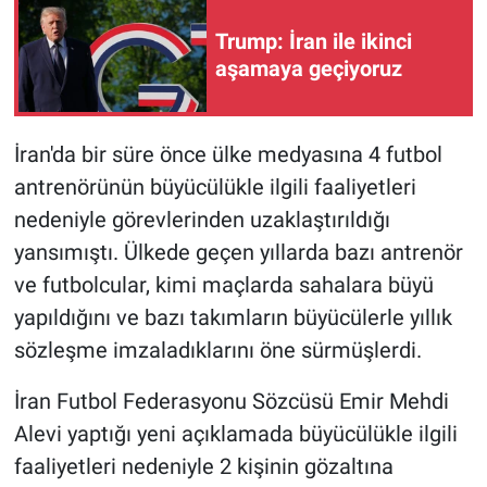
Trump: İran ile ikinci
Gündem Özel
aşamaya geçiyoruz
Günün görüntüsü
İran'da bir süre önce ülke medyasına 4 futbol
Haber
antrenörünün büyücülükle ilgili faaliyetleri
İlan
nedeniyle görevlerinden uzaklaştırıldığı
yansımıştı. Ülkede geçen yıllarda bazı antrenör
Kimdir
ve futbolcular, kimi maçlarda sahalara büyü
yapıldığını ve bazı takımların büyücülerle yıllık
Koronavirüs
sözleşme imzaladıklarını öne sürmüşlerdi.
Kültür Sanat
İran Futbol Federasyonu Sözcüsü Emir Mehdi
Alevi yaptığı yeni açıklamada büyücülükle ilgili
Ne demişti
faaliyetleri nedeniyle 2 kişinin gözaltına