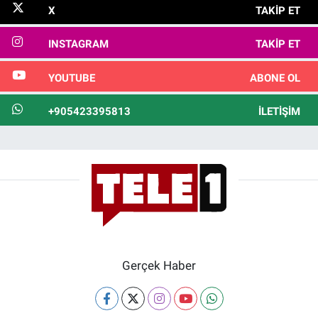
X
TAKIP ET
INSTAGRAM
TAKIP ET
YOUTUBE
ABONE OL
+905423395813
İLETIŞIM
Gerçek Haber