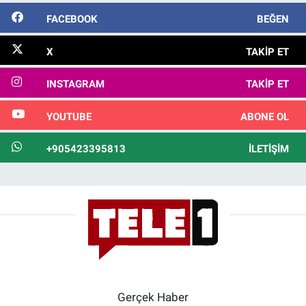
FACEBOOK
BEĞEN
X
TAKIP ET
INSTAGRAM
TAKIP ET
YOUTUBE
ABONE OL
+905423395813
İLETIŞIM
Gerçek Haber