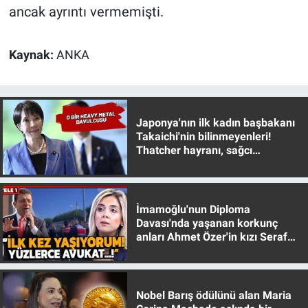
Nedir
ancak ayrıntı vermemişti.
Popüler
Kaynak:
ANKA
Programlar
Sağlık
Japonya'nın ilk kadın başbakanı
Takaichi'nin bilinmeyenleri!
Spor
Thatcher hayranı, sağcı
muhafazakar
Teknoloji
İmamoğlu'nun Diploma
Türkiye'nin Geleceği
Davası'nda yaşanan korkunç
anları Ahmet Özer'in kızı Seraf
Türkiye'nin Gündemi
Özer anlattı!
Yerel Gündem
Nobel Barış ödülünü alan Maria