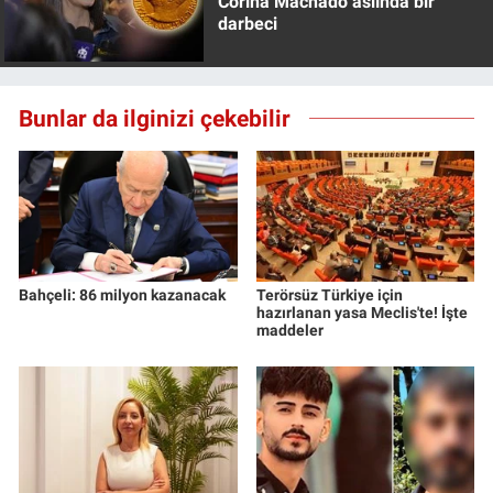
Corina Machado aslında bir
Yerel Yaşam
darbeci
Canlı Yayın
Bunlar da ilginizi çekebilir
Bahçeli: 86 milyon kazanacak
Terörsüz Türkiye için
hazırlanan yasa Meclis'te! İşte
maddeler