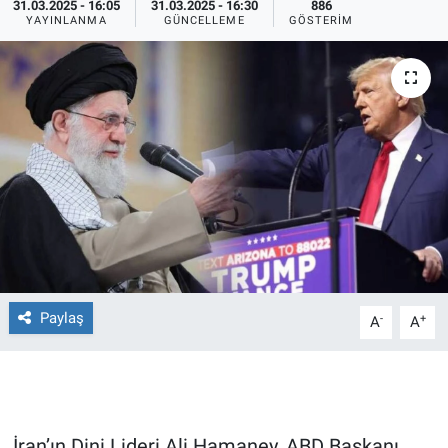
31.03.2025 - 16:05
31.03.2025 - 16:30
886
YAYINLANMA
GÜNCELLEME
GÖSTERIM
Ege'den Esintiler
İletişim
Eğitim
Eğlence
Ekonomi
Forum
Gerçeğin İzinde
Paylaş
-
+
A
A
Gün Başlıyor
Gün Bitiyor
Gün Ortası
İran’ın Dini Lideri Ali Hamaney, ABD Başkanı