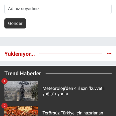
Gönder
Yükleniyor...
Trend Haberler
1
Meteoroloji'den 4 il için "kuvvetli
yağış" uyarısı
2
Terörsüz Türkiye için hazırlanan