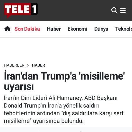
Anında Manşet
Son Dakika
Nöbetçi Eczaneler
Son Dakika
Haber
Ekonomi
Dünya
Teknolo
Başka Sohbetler
Haber
Hava Durumu
Belgesel
Ekonomi
Namaz Vakitleri
HABERLER
HABER
Bilim turu
Dünya
Trafik Durumu
İran'dan Trump'a 'misilleme'
Bilim ve Teknoloji Evreni
Teknoloji
Süper Lig Puan Durumu ve Fikstür
uyarısı
İran’ın Dini Lideri Ali Hamaney, ABD Başkanı
Doğa Konuşuyor
Sağlık
Tüm Manşetler
Donald Trump'ın İran’a yönelik saldırı
Dünya
Spor
Son Dakika Haberleri
tehditlerinin ardından "dış saldırılara karşı sert
misilleme" uyarısında bulundu.
Ege Saati
Yayın Akışı
Haber Arşivi