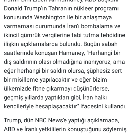
Donald Trump’ın Tahran'ın nükleer programı
Gündem Özel
konusunda Washington ile bir anlaşmaya
varmaması durumunda İran’ı bombalama ve
Günün görüntüsü
ikincil gümrük vergilerine tabi tutma tehdidine
ilişkin açıklamalarda bulundu. Bugün sabah
Haber
saatlerinde konuşan Hamaney, "Herhangi bir
İlan
dış saldırının olası olmadığına inanıyoruz, ama
eğer herhangi bir saldırı olursa, şüphesiz sert
Kimdir
bir misilleme yapılacaktır ve eğer bizim
ülkemizde fitne çıkarmayı düşünürlerse,
Koronavirüs
geçmiş yıllarda yaptıkları gibi, İran halkı
Kültür Sanat
kendileriyle hesaplaşacaktır" ifadesini kullandı.
Trump, dün NBC News'e yaptığı açıklamada,
Ne demişti
ABD ve İranlı yetkililerin konuştuğunu söylemiş