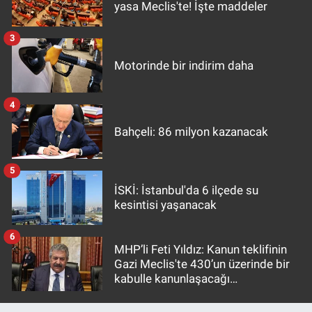
yasa Meclis'te! İşte maddeler
3
Motorinde bir indirim daha
4
Bahçeli: 86 milyon kazanacak
5
İSKİ: İstanbul'da 6 ilçede su
kesintisi yaşanacak
6
MHP’li Feti Yıldız: Kanun teklifinin
Gazi Meclis'te 430’un üzerinde bir
kabulle kanunlaşacağı
görülmektedir