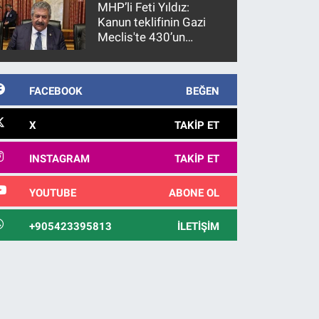
MHP’li Feti Yıldız:
Kanun teklifinin Gazi
Meclis'te 430’un
üzerinde bir kabulle
kanunlaşacağı
görülmektedir
FACEBOOK
BEĞEN
X
TAKIP ET
INSTAGRAM
TAKIP ET
YOUTUBE
ABONE OL
+905423395813
İLETIŞIM