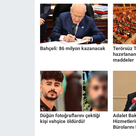
Bahçeli: 86 milyon kazanacak
Terörsüz T
hazırlanan
maddeler
Düğün fotoğraflarını çektiği
Adalet Bak
kişi vahşice öldürdü!
Hizmetlerin
Bürolarını