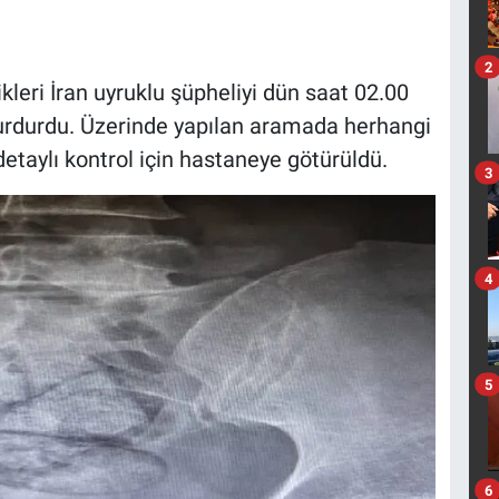
2
ikleri İran uyruklu şüpheliyi dün saat 02.00
durdurdu. Üzerinde yapılan aramada herhangi
etaylı kontrol için hastaneye götürüldü.
3
4
5
6