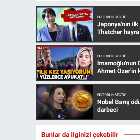
Yerel Yaşam
EDITÖRÜN SEÇTIĞI
Canlı Yayın
Japonya'nın ilk
Thatcher hayra
EDITÖRÜN SEÇTIĞI
İmamoğlu'nun D
Ahmet Özer'in k
EDITÖRÜN SEÇTIĞI
Nobel Barış öd
darbeci
Bunlar da ilginizi çekebilir