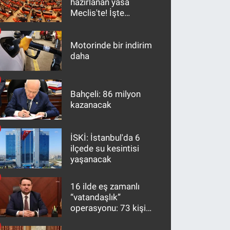
hazırlanan yasa
Meclis'te! İşte
maddeler
Motorinde bir indirim
daha
Bahçeli: 86 milyon
kazanacak
İSKİ: İstanbul'da 6
ilçede su kesintisi
yaşanacak
16 ilde eş zamanlı
“vatandaşlık”
operasyonu: 73 kişi
gözaltına alındı