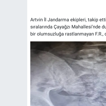
Gündem Özel
Artvin İl Jandarma ekipleri, takip ett
Günün görüntüsü
sıralarında Çayağzı Mahallesi’nde 
bir olumsuzluğa rastlanmayan F.R., d
Haber
İlan
Kimdir
Koronavirüs
Kültür Sanat
Ne demişti