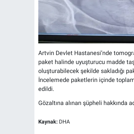
Nedir
Popüler
Programlar
Sağlık
Artvin Devlet Hastanesi’nde tomogra
paket halinde uyuşturucu madde taşıd
Spor
oluşturabilecek şekilde sakladığı pak
Teknoloji
İncelemede paketlerin içinde topl
edildi.
Türkiye'nin Geleceği
Gözaltına alınan şüpheli hakkında adl
Türkiye'nin Gündemi
Kaynak:
DHA
Yerel Gündem