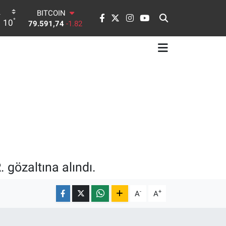
DOLAR
°
10
45,43620
0.02
EURO
53,38690
0.19
STERLİN
61,60380
0.18
G.ALTIN
6862,09000
0.19
BİST100
14.598,00
0
BITCOIN
79.591,74
-1.82
 gözaltına alındı.
-
+
A
A