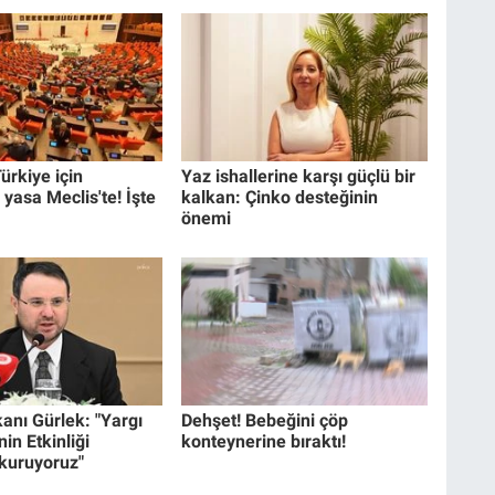
ürkiye için
Yaz ishallerine karşı güçlü bir
 yasa Meclis'te! İşte
kalkan: Çinko desteğinin
önemi
anı Gürlek: "Yargı
Dehşet! Bebeğini çöp
in Etkinliği
konteynerine bıraktı!
 kuruyoruz"