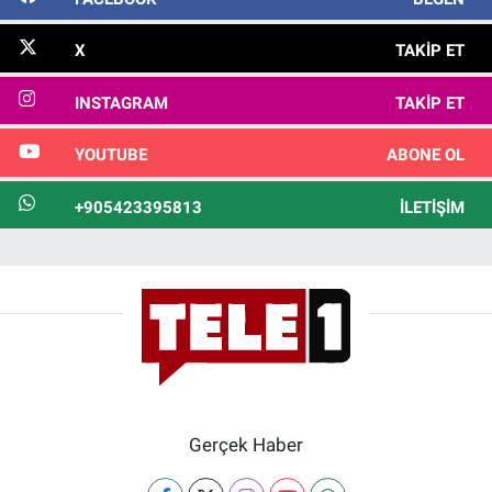
X
TAKIP ET
INSTAGRAM
TAKIP ET
YOUTUBE
ABONE OL
+905423395813
İLETIŞIM
Gerçek Haber