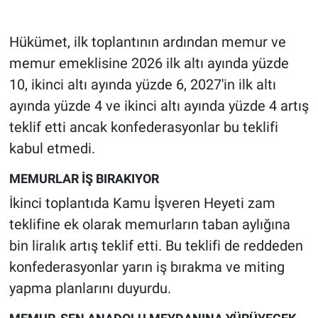
Gündem Özel
Hükümet, ilk toplantının ardından memur ve
memur emeklisine 2026 ilk altı ayında yüzde
Günün görüntüsü
10, ikinci altı ayında yüzde 6, 2027'in ilk altı
ayında yüzde 4 ve ikinci altı ayında yüzde 4 artış
Haber
teklif etti ancak konfederasyonlar bu teklifi
İlan
kabul etmedi.
Kimdir
MEMURLAR İŞ BIRAKIYOR
İkinci toplantıda Kamu İşveren Heyeti zam
Koronavirüs
teklifine ek olarak memurların taban aylığına
bin liralık artış teklif etti. Bu teklifi de reddeden
Kültür Sanat
konfederasyonlar yarın iş bırakma ve miting
yapma planlarını duyurdu.
Ne demişti