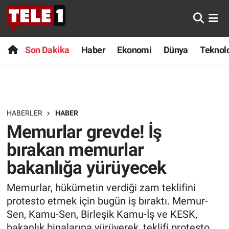
Anında Manşet
Son Dakika
Nöbetçi Eczaneler
Son Dakika
Haber
Ekonomi
Dünya
Teknolo
Başka Sohbetler
Haber
Hava Durumu
Belgesel
Ekonomi
Namaz Vakitleri
HABERLER
HABER
Bilim turu
Dünya
Trafik Durumu
Memurlar grevde! İş
Bilim ve Teknoloji Evreni
Teknoloji
Süper Lig Puan Durumu ve Fikstür
bırakan memurlar
bakanlığa yürüyecek
Doğa Konuşuyor
Sağlık
Tüm Manşetler
Memurlar, hükümetin verdiği zam teklifini
Dünya
Spor
Son Dakika Haberleri
protesto etmek için bugün iş bıraktı. Memur-
Sen, Kamu-Sen, Birleşik Kamu-İş ve KESK,
Ege Saati
Yayın Akışı
Haber Arşivi
bakanlık binalarına yürüyerek, teklifi protesto