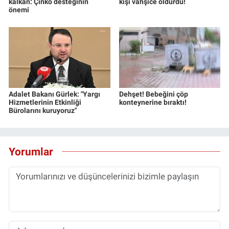
kalkan: Çinko desteğinin
kişi vahşice öldürdü!
önemi
Adalet Bakanı Gürlek: "Yargı
Dehşet! Bebeğini çöp
Hizmetlerinin Etkinliği
konteynerine bıraktı!
Bürolarını kuruyoruz"
Yorumlar