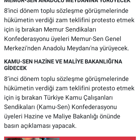
MEMUR-SEN ANADOLU MEYDANINA YÜRÜYECEK
Nedir
8'inci dönem toplu sözleşme görüşmelerinde
Popüler
hükümetin verdiği zam teklifini protesto etmek
için iş bırakan Memur Sendikaları
Programlar
Konfederasyonu üyeleri Memur-Sen Genel
Merkezi'nden Anadolu Meydanı'na yürüyecek.
Sağlık
KAMU-SEN HAZİNE VE MALİYE BAKANLIĞI’NA
Spor
GİDECEK
8’inci dönem toplu sözleşme görüşmelerinde
Teknoloji
hükümetin verdiği zam teklifini protesto etmek
için iş bırakan Türkiye Kamu Çalışanları
Türkiye'nin Geleceği
Sendikaları (Kamu-Sen) Konfederasyonu
Türkiye'nin Gündemi
üyeleri Hazine ve Maliye Bakanlığı önünde
basın açıklaması yapacak.
Yerel Gündem