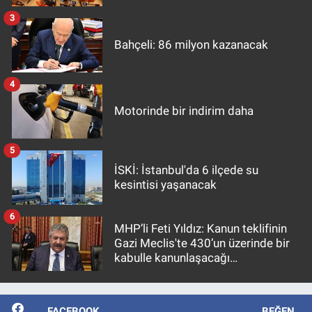
3
Bahçeli: 86 milyon kazanacak
4
Motorinde bir indirim daha
5
İSKİ: İstanbul'da 6 ilçede su
kesintisi yaşanacak
6
MHP’li Feti Yıldız: Kanun teklifinin
Gazi Meclis'te 430’un üzerinde bir
kabulle kanunlaşacağı
görülmektedir
FACEBOOK
BEĞEN