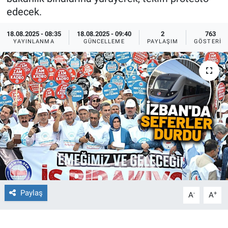
edecek.
Ege'den Esintiler
İletişim
18.08.2025 - 08:35
18.08.2025 - 09:40
2
763
YAYINLANMA
GÜNCELLEME
PAYLAŞIM
GÖSTERIM
Eğitim
Eğlence
Ekonomi
Forum
Gerçeğin İzinde
Gün Başlıyor
Paylaş
-
+
A
A
Gün Bitiyor
Gün Ortası