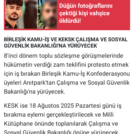
Düğün fotoğraflarını
Yerel Yaşam
çektiği kişi vahşice
öldürdü!
Canlı Yayın
BİRLEŞİK KAMU-İŞ VE KEKSK ÇALIŞMA VE SOSYAL
GÜVENLİK BAKANLIĞI'NA YÜRÜYECEK
8’inci dönem toplu sözleşme görüşmelerinde
hükümetin verdiği zam teklifini protesto etmek
için iş bırakan Birleşik Kamu-İş Konfederasyonu
üyeleri Anıtpark'tan Çalışma ve Sosyal Güvenlik
Bakanlığı'na yürüyecek.
KESK ise 18 Ağustos 2025 Pazartesi günü iş
bırakma eylemi gerçekleştirilecek ve Milli
Kütüphane önünde toplanılarak Çalışma ve
Sosyal Güvenlik Bakanlığı önüne yürünecek.