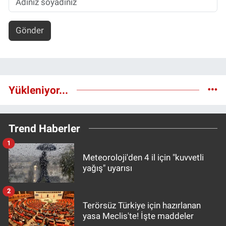
Gönder
Yükleniyor...
Trend Haberler
1
Meteoroloji'den 4 il için "kuvvetli
yağış" uyarısı
2
Terörsüz Türkiye için hazırlanan
yasa Meclis'te! İşte maddeler