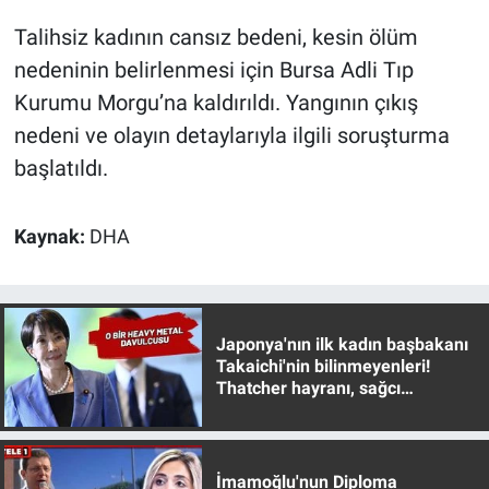
Nedir
Talihsiz kadının cansız bedeni, kesin ölüm
Popüler
nedeninin belirlenmesi için Bursa Adli Tıp
Kurumu Morgu’na kaldırıldı. Yangının çıkış
Programlar
nedeni ve olayın detaylarıyla ilgili soruşturma
başlatıldı.
Sağlık
Spor
Kaynak:
DHA
Teknoloji
Türkiye'nin Geleceği
Japonya'nın ilk kadın başbakanı
Takaichi'nin bilinmeyenleri!
Thatcher hayranı, sağcı
Türkiye'nin Gündemi
muhafazakar
Yerel Gündem
İmamoğlu'nun Diploma