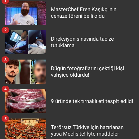
1
MasterChef Eren Kaşıkçı'nın
cenaze töreni belli oldu
2
Direksiyon sınavında tacize
tutuklama
3
Düğün fotoğraflarını çektiği kişi
vahşice öldürdü!
4
9 üründe tek tırnaklı eti tespit edildi
5
Terörsüz Türkiye için hazırlanan
yasa Meclis'te! İşte maddeler