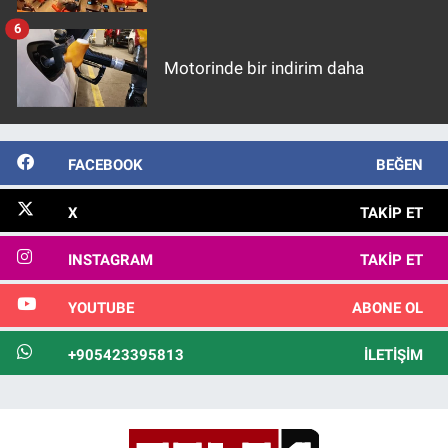
6
Motorinde bir indirim daha
FACEBOOK
BEĞEN
X
TAKIP ET
INSTAGRAM
TAKIP ET
YOUTUBE
ABONE OL
+905423395813
İLETIŞIM