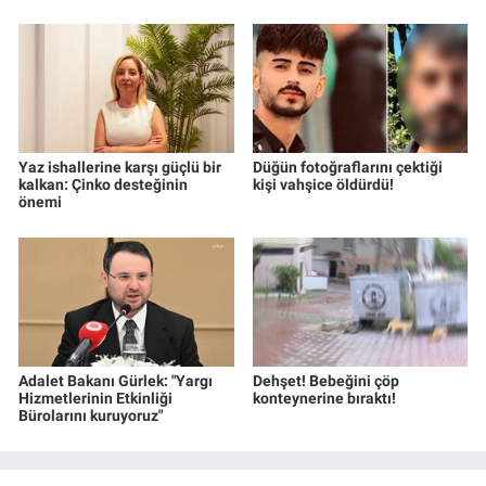
Yaz ishallerine karşı güçlü bir
Düğün fotoğraflarını çektiği
kalkan: Çinko desteğinin
kişi vahşice öldürdü!
önemi
Adalet Bakanı Gürlek: "Yargı
Dehşet! Bebeğini çöp
Hizmetlerinin Etkinliği
konteynerine bıraktı!
Bürolarını kuruyoruz"