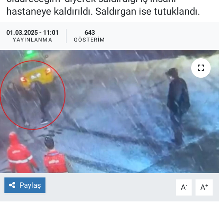
hastaneye kaldırıldı. Saldırgan ise tutuklandı.
Ege'den Esintiler
İletişim
01.03.2025 - 11:01
643
YAYINLANMA
GÖSTERIM
Eğitim
Eğlence
Ekonomi
Forum
Gerçeğin İzinde
Gün Başlıyor
Paylaş
-
+
A
A
Gün Bitiyor
Gün Ortası