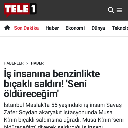
Anında Manşet
Son Dakika
Nöbetçi Eczaneler
Son Dakika
Haber
Ekonomi
Dünya
Teknolo
Başka Sohbetler
Haber
Hava Durumu
Belgesel
Ekonomi
Namaz Vakitleri
HABERLER
HABER
Bilim turu
Dünya
Trafik Durumu
İş insanına benzinlikte
Bilim ve Teknoloji Evreni
Teknoloji
Süper Lig Puan Durumu ve Fikstür
bıçaklı saldırı! 'Seni
öldüreceğim'
Doğa Konuşuyor
Sağlık
Tüm Manşetler
İstanbul Maslak'ta 55 yaşındaki iş insanı Savaş
Dünya
Spor
Son Dakika Haberleri
Zafer Soydan akaryakıt istasyonunda Musa
K.'nin bıçaklı saldırısına uğradı. Musa K.'nin ‘seni
Ege Saati
Yayın Akışı
Haber Arşivi
öldüreceğim’ diyerek saldırdığı iş insanı