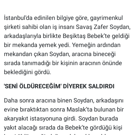
Gündem Özel
İstanbul'da edinilen bilgiye göre, gayrimenkul
şirketi sahibi olan iş insanı Savaş Zafer Soydan,
Günün görüntüsü
arkadaşlarıyla birlikte Beşiktaş Bebek’te geldiği
bir mekanda yemek yedi. Yemeğin ardından
Haber
mekandan çıkan Soydan, aracına bineceği
İlan
sırada tanımadığı bir kişinin aracının önünde
beklediğini gördü.
Kimdir
'SENİ ÖLDÜRECEĞİM' DİYEREK SALDIRDI
Koronavirüs
Daha sonra aracına binen Soydan, arkadaşını
Kültür Sanat
evine bıraktıktan sonra Maslak’ta bulunan bir
akaryakıt istasyonuna girdi. Soydan burada
Ne demişti
yakıt alacağı sırada da Bebek’te gördüğü kişi