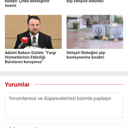
kalkan: Çinko desteğinin
kişi vahşice öldürdü!
önemi
Adalet Bakanı Gürlek: "Yargı
Dehşet! Bebeğini çöp
Hizmetlerinin Etkinliği
konteynerine bıraktı!
Bürolarını kuruyoruz"
Yorumlar