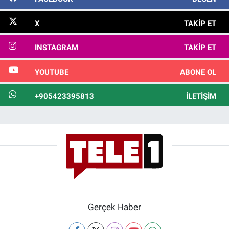
X
TAKIP ET
INSTAGRAM
TAKIP ET
YOUTUBE
ABONE OL
+905423395813
İLETIŞIM
Gerçek Haber