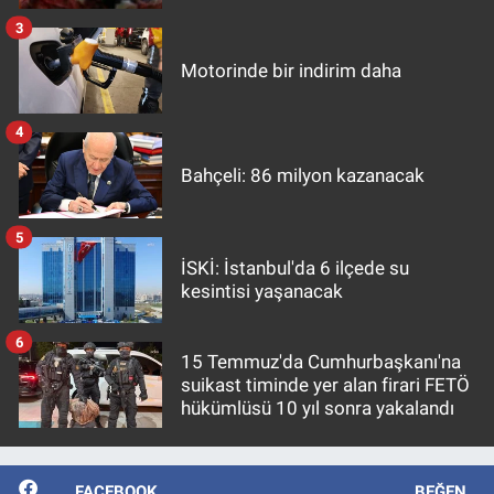
3
Motorinde bir indirim daha
4
Bahçeli: 86 milyon kazanacak
5
İSKİ: İstanbul'da 6 ilçede su
kesintisi yaşanacak
6
15 Temmuz'da Cumhurbaşkanı'na
suikast timinde yer alan firari FETÖ
hükümlüsü 10 yıl sonra yakalandı
FACEBOOK
BEĞEN