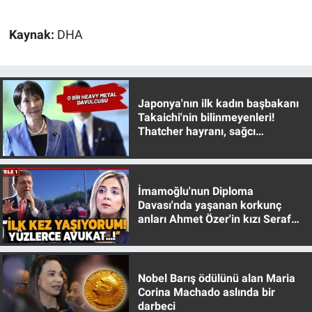
Kaynak:
DHA
Japonya'nın ilk kadın başbakanı
Takaichi'nin bilinmeyenleri!
Thatcher hayranı, sağcı
muhafazakar
İmamoğlu'nun Diploma
Davası'nda yaşanan korkunç
anları Ahmet Özer'in kızı Seraf
Özer anlattı!
Nobel Barış ödülünü alan Maria
Corina Machado aslında bir
darbeci