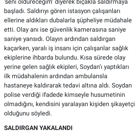
‘seni öldüreceğim’ diyerek bıçakla saldırmaya
Nedir
başladı. Saldırıyı gören istasyon çalışanları
Popüler
ellerine aldıkları dubalarla şüpheliye müdahale
etti. Olay anı ise güvenlik kamerasına saniye
Programlar
saniye yansıdı. Olayın ardından saldırgan
kaçarken, yaralı iş insanı için çalışanlar sağlık
Sağlık
ekiplerine ihbarda bulundu. Kısa sürede olay
Spor
yerine gelen sağlık ekipleri, Soydan’ı yaptıkları
ilk müdahalenin ardından ambulansla
Teknoloji
hastaneye kaldırarak tedavi altına aldı. Soydan
polise verdiği ifadede kimseyle husumetinin
Türkiye'nin Geleceği
olmadığını, kendisini yaralayan kişiden şikayetçi
olduğunu söyledi.
Türkiye'nin Gündemi
SALDIRGAN YAKALANDI
Yerel Gündem