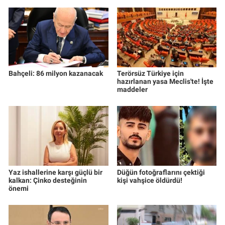
Yerel Yaşam
Canlı Yayın
Bahçeli: 86 milyon kazanacak
Terörsüz Türkiye için
hazırlanan yasa Meclis'te! İşte
maddeler
Yaz ishallerine karşı güçlü bir
Düğün fotoğraflarını çektiği
kalkan: Çinko desteğinin
kişi vahşice öldürdü!
önemi