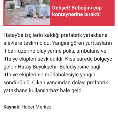
Dehşet! Bebeğini çöp
Gündem Özel
konteynerine bıraktı!
Günün görüntüsü
Hatay'da işçilerin kaldığı prefabrik yatakhane,
Haber
alevlere teslim oldu. Yangını gören yurttaşların
ihbarı üzerine olay yerine polis, ambulans ve
İlan
itfaiye ekipleri sevk edildi. Kısa sürede bölgeye
Kimdir
gelen Hatay Büyükşehir Belediyesine bağlı
itfaiye ekiplerinin müdahalesiyle yangın
Koronavirüs
söndürüldü. Çıkan yangından dolayı prefabrik
yatakhane kullanılamaz hale geldi.
Kültür Sanat
Ne demişti
Kaynak:
Haber Merkezi