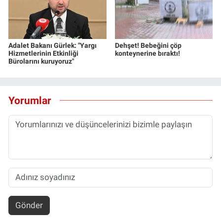
Adalet Bakanı Gürlek: "Yargı
Dehşet! Bebeğini çöp
Hizmetlerinin Etkinliği
konteynerine bıraktı!
Bürolarını kuruyoruz"
Yorumlar
Gönder