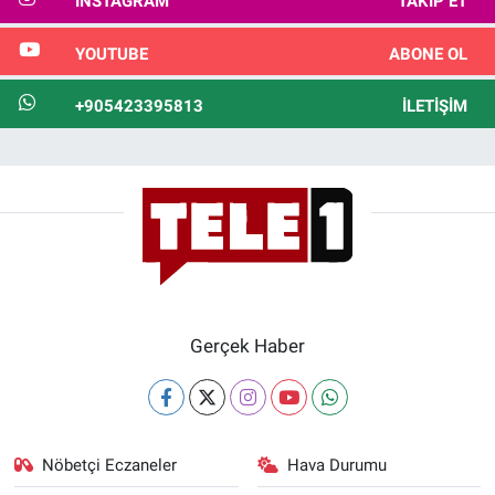
INSTAGRAM
TAKIP ET
YOUTUBE
ABONE OL
+905423395813
İLETIŞIM
Gerçek Haber
Nöbetçi Eczaneler
Hava Durumu