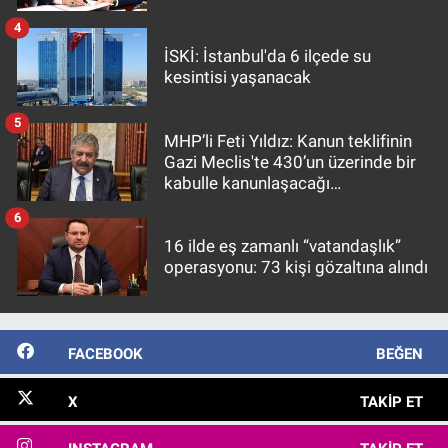
4
İSKİ: İstanbul'da 6 ilçede su
kesintisi yaşanacak
5
MHP’li Feti Yıldız: Kanun teklifinin
Gazi Meclis'te 430’un üzerinde bir
kabulle kanunlaşacağı
görülmektedir
6
16 ilde eş zamanlı “vatandaşlık”
operasyonu: 73 kişi gözaltına alındı
FACEBOOK
BEĞEN
X
TAKIP ET