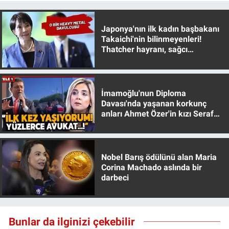
Nedir
Japonya'nın ilk kadın başbakanı
Popüler
Takaichi'nin bilinmeyenleri!
Thatcher hayranı, sağcı
Programlar
muhafazakar
Sağlık
İmamoğlu'nun Diploma
Davası'nda yaşanan korkunç
Spor
anları Ahmet Özer'in kızı Seraf
Özer anlattı!
Teknoloji
Nobel Barış ödülünü alan Maria
Türkiye'nin Geleceği
Corina Machado aslında bir
darbeci
Türkiye'nin Gündemi
Yerel Gündem
Bunlar da ilginizi çekebilir