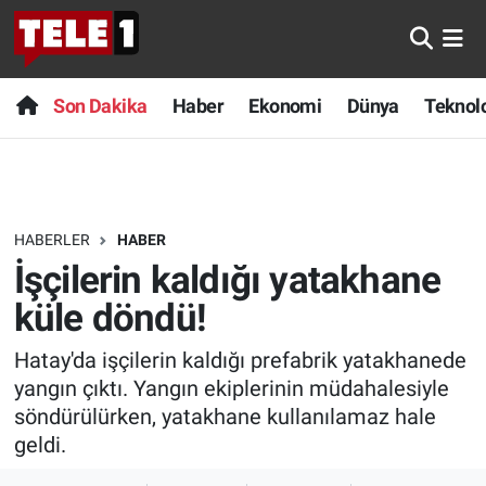
Anında Manşet
Son Dakika
Nöbetçi Eczaneler
Son Dakika
Haber
Ekonomi
Dünya
Teknolo
Başka Sohbetler
Haber
Hava Durumu
Belgesel
Ekonomi
Namaz Vakitleri
HABERLER
HABER
Bilim turu
Dünya
Trafik Durumu
İşçilerin kaldığı yatakhane
Bilim ve Teknoloji Evreni
Teknoloji
Süper Lig Puan Durumu ve Fikstür
küle döndü!
Hatay'da işçilerin kaldığı prefabrik yatakhanede
Doğa Konuşuyor
Sağlık
Tüm Manşetler
yangın çıktı. Yangın ekiplerinin müdahalesiyle
Dünya
Spor
Son Dakika Haberleri
söndürülürken, yatakhane kullanılamaz hale
geldi.
Ege Saati
Yayın Akışı
Haber Arşivi