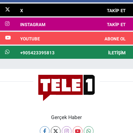
X
TAKIP ET
INSTAGRAM
TAKIP ET
YOUTUBE
ABONE OL
+905423395813
İLETIŞIM
Gerçek Haber