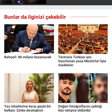
Nedir
Popüler
Bunlar da ilginizi çekebilir
Programlar
Sağlık
Spor
Bahçeli: 86 milyon kazanacak
Terörsüz Türkiye için
hazırlanan yasa Meclis'te! İşte
maddeler
Teknoloji
Türkiye'nin Geleceği
Türkiye'nin Gündemi
Yerel Gündem
Yaz ishallerine karşı güçlü bir
Düğün fotoğraflarını çektiği
kalkan: Çinko desteğinin
kişi vahşice öldürdü!