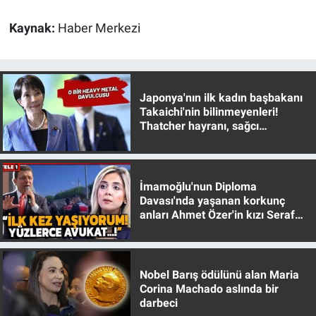
Kaynak:
Haber Merkezi
Gündem Özel
Günün görüntüsü
Japonya'nın ilk kadın başbakanı
Haber
Takaichi'nin bilinmeyenleri!
Thatcher hayranı, sağcı
muhafazakar
İlan
Kimdir
İmamoğlu'nun Diploma
Davası'nda yaşanan korkunç
Koronavirüs
anları Ahmet Özer'in kızı Seraf
Özer anlattı!
Kültür Sanat
Nobel Barış ödülünü alan Maria
Ne demişti
Corina Machado aslında bir
darbeci