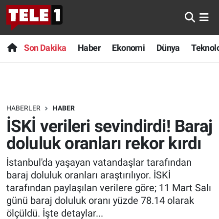
Anında Manşet
Son Dakika
Nöbetçi Eczaneler
Son Dakika
Haber
Ekonomi
Dünya
Teknolo
Başka Sohbetler
Haber
Hava Durumu
Belgesel
Ekonomi
Namaz Vakitleri
HABERLER
HABER
Bilim turu
Dünya
Trafik Durumu
İSKİ verileri sevindirdi! Baraj
Bilim ve Teknoloji Evreni
Teknoloji
Süper Lig Puan Durumu ve Fikstür
doluluk oranları rekor kırdı
İstanbul'da yaşayan vatandaşlar tarafından
Doğa Konuşuyor
Sağlık
Tüm Manşetler
baraj doluluk oranları araştırılıyor. İSKİ
Dünya
Spor
Son Dakika Haberleri
tarafından paylaşılan verilere göre; 11 Mart Salı
günü baraj doluluk oranı yüzde 78.14 olarak
Ege Saati
Yayın Akışı
Haber Arşivi
ölçüldü. İşte detaylar...