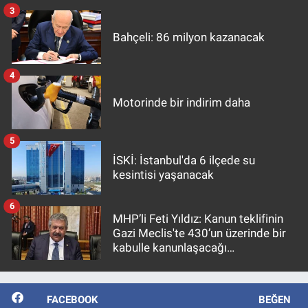
3
Bahçeli: 86 milyon kazanacak
4
Motorinde bir indirim daha
5
İSKİ: İstanbul'da 6 ilçede su
kesintisi yaşanacak
6
MHP’li Feti Yıldız: Kanun teklifinin
Gazi Meclis'te 430’un üzerinde bir
kabulle kanunlaşacağı
görülmektedir
FACEBOOK
BEĞEN