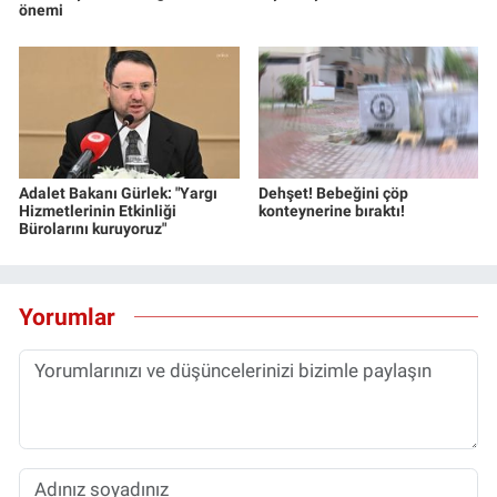
önemi
Yerel Yaşam
Canlı Yayın
Adalet Bakanı Gürlek: "Yargı
Dehşet! Bebeğini çöp
Hizmetlerinin Etkinliği
konteynerine bıraktı!
Bürolarını kuruyoruz"
Yorumlar