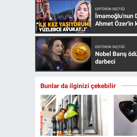
Yerel Yaşam
EDITÖRÜN SEÇTIĞI
İmamoğlu'nun D
Canlı Yayın
Ahmet Özer'in k
EDITÖRÜN SEÇTIĞI
Nobel Barış öd
darbeci
Bunlar da ilginizi çekebilir