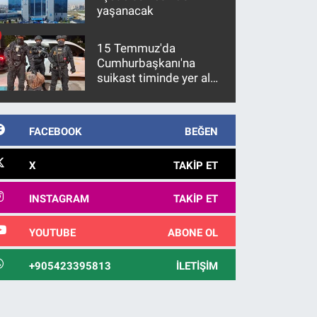
yaşanacak
15 Temmuz'da
Cumhurbaşkanı'na
suikast timinde yer alan
firari FETÖ hükümlüsü
10 yıl sonra yakalandı
FACEBOOK
BEĞEN
X
TAKIP ET
INSTAGRAM
TAKIP ET
YOUTUBE
ABONE OL
+905423395813
İLETIŞIM