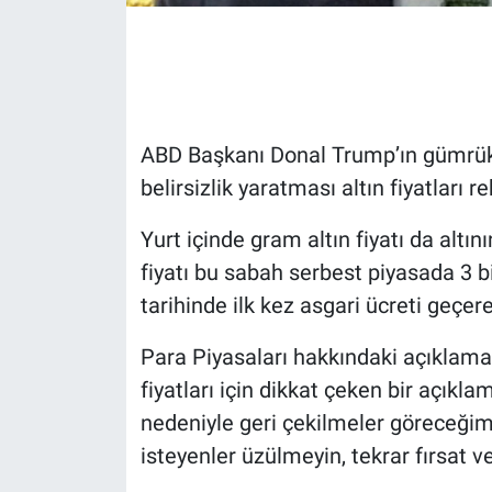
Gündem Özel
Günün görüntüsü
ABD Başkanı Donal Trump’ın gümrük v
Haber
belirsizlik yaratması altın fiyatları 
İlan
Yurt içinde gram altın fiyatı da altın
fiyatı bu sabah serbest piyasada 3 b
Kimdir
tarihinde ilk kez asgari ücreti geçer
Koronavirüs
Para Piyasaları hakkındaki açıklama
fiyatları için dikkat çeken bir açıkl
Kültür Sanat
nedeniyle geri çekilmeler göreceğimi
Ne demişti
isteyenler üzülmeyin, tekrar fırsat 