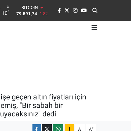
79.591,74
-1.82
DOLAR
°
10
45,43620
0.02
EURO
53,38690
0.19
STERLİN
61,60380
0.18
G.ALTIN
6862,09000
0.19
BİST100
14.598,00
0
 geçen altın fiyatları için
emiş, "Bir sabah bir
kuyacaksınız" dedi.
-
+
A
A