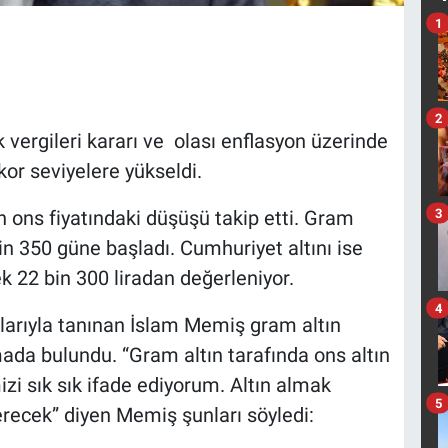
1
2
ergileri kararı ve olası enflasyon üzerinde
rekor seviyelere yükseldi.
3
ın ons fiyatındaki düşüşü takip etti. Gram
in 350 güne başladı. Cumhuriyet altını ise
ek 22 bin 300 liradan değerleniyor.
4
larıyla tanınan İslam Memiş gram altın
amada bulundu. “Gram altın tarafında ons altın
zi sık sık ifade ediyorum. Altın almak
5
verecek” diyen Memiş şunları söyledi: