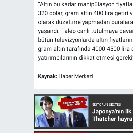
Nedir
“Altın bu kadar manipülasyon fiyatla
320 dolar, gram altın 400 lira getiri 
Popüler
olarak düzeltme yapmadan buralara g
yaşandı. Talep canlı tutulmaya deva
Programlar
bütün televizyonlarda altın fiyatları
Sağlık
gram altın tarafında 4000-4500 lira 
yatırımcılarının dikkat etmesi gerekiyo
Spor
Kaynak:
Haber Merkezi
Teknoloji
Türkiye'nin Geleceği
EDITÖRÜN SEÇTIĞI
Türkiye'nin Gündemi
Japonya'nın ilk
Thatcher hayra
Yerel Gündem