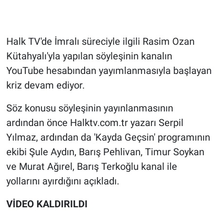
Gündem Özel
Halk TV'de İmralı süreciyle ilgili Rasim Ozan
Günün görüntüsü
Kütahyalı'yla yapılan söyleşinin kanalın
YouTube hesabından yayımlanmasıyla başlayan
Haber
kriz devam ediyor.
İlan
Söz konusu söyleşinin yayınlanmasının
ardından önce Halktv.com.tr yazarı Serpil
Kimdir
Yılmaz, ardından da 'Kayda Geçsin' programının
Koronavirüs
ekibi Şule Aydın, Barış Pehlivan, Timur Soykan
ve Murat Ağırel, Barış Terkoğlu kanal ile
Kültür Sanat
yollarını ayırdığını açıkladı.
Ne demişti
VİDEO KALDIRILDI