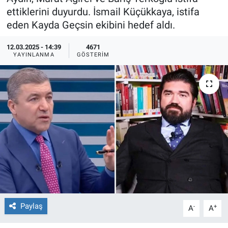
ettiklerini duyurdu. İsmail Küçükkaya, istifa
Ege'den Esintiler
İletişim
eden Kayda Geçsin ekibini hedef aldı.
Eğitim
12.03.2025 - 14:39
4671
YAYINLANMA
GÖSTERIM
Eğlence
Ekonomi
Forum
Gerçeğin İzinde
Gün Başlıyor
Gün Bitiyor
Paylaş
-
+
A
A
Gün Ortası