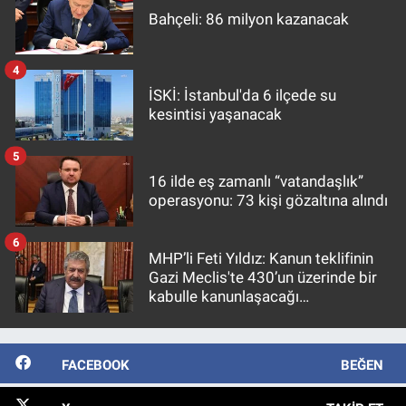
Bahçeli: 86 milyon kazanacak
4
İSKİ: İstanbul'da 6 ilçede su
kesintisi yaşanacak
5
16 ilde eş zamanlı “vatandaşlık”
operasyonu: 73 kişi gözaltına alındı
6
MHP’li Feti Yıldız: Kanun teklifinin
Gazi Meclis'te 430’un üzerinde bir
kabulle kanunlaşacağı
görülmektedir
FACEBOOK
BEĞEN