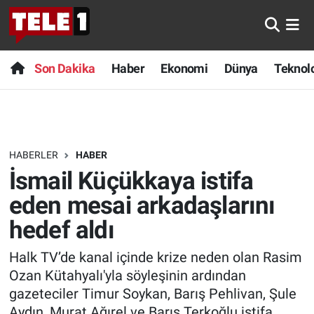
Anında Manşet
Son Dakika
Nöbetçi Eczaneler
Son Dakika
Haber
Ekonomi
Dünya
Teknolo
Başka Sohbetler
Haber
Hava Durumu
Belgesel
Ekonomi
Namaz Vakitleri
HABERLER
HABER
Bilim turu
Dünya
Trafik Durumu
İsmail Küçükkaya istifa
Bilim ve Teknoloji Evreni
Teknoloji
Süper Lig Puan Durumu ve Fikstür
eden mesai arkadaşlarını
hedef aldı
Doğa Konuşuyor
Sağlık
Tüm Manşetler
Halk TV’de kanal içinde krize neden olan Rasim
Dünya
Spor
Son Dakika Haberleri
Ozan Kütahyalı'yla söyleşinin ardından
gazeteciler Timur Soykan, Barış Pehlivan, Şule
Ege Saati
Yayın Akışı
Haber Arşivi
Aydın, Murat Ağırel ve Barış Terkoğlu istifa