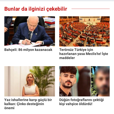
Bunlar da ilginizi çekebilir
Bahçeli: 86 milyon kazanacak
Terörsüz Türkiye için
hazırlanan yasa Meclis'te! İşte
maddeler
Yaz ishallerine karşı güçlü bir
Düğün fotoğraflarını çektiği
kalkan: Çinko desteğinin
kişi vahşice öldürdü!
önemi