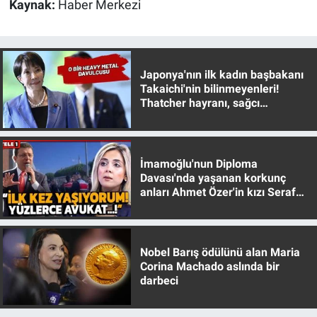
Kaynak:
Haber Merkezi
Japonya'nın ilk kadın başbakanı
Takaichi'nin bilinmeyenleri!
Thatcher hayranı, sağcı
muhafazakar
İmamoğlu'nun Diploma
Davası'nda yaşanan korkunç
anları Ahmet Özer'in kızı Seraf
Özer anlattı!
Nobel Barış ödülünü alan Maria
Corina Machado aslında bir
darbeci