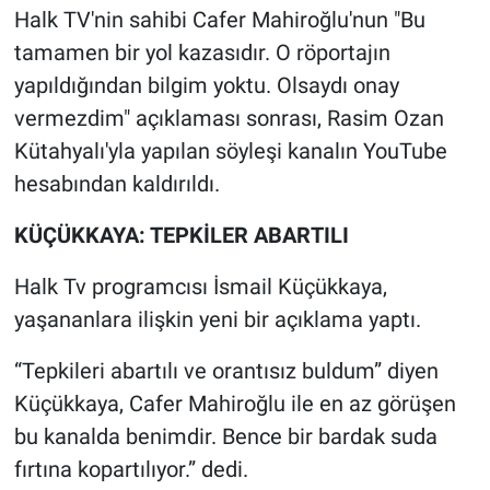
Nedir
Halk TV'nin sahibi Cafer Mahiroğlu'nun "Bu
tamamen bir yol kazasıdır. O röportajın
Popüler
yapıldığından bilgim yoktu. Olsaydı onay
vermezdim" açıklaması sonrası, Rasim Ozan
Programlar
Kütahyalı'yla yapılan söyleşi kanalın YouTube
Sağlık
hesabından kaldırıldı.
Spor
KÜÇÜKKAYA: TEPKİLER ABARTILI
Halk Tv programcısı İsmail Küçükkaya,
Teknoloji
yaşananlara ilişkin yeni bir açıklama yaptı.
Türkiye'nin Geleceği
“Tepkileri abartılı ve orantısız buldum” diyen
Türkiye'nin Gündemi
Küçükkaya, Cafer Mahiroğlu ile en az görüşen
bu kanalda benimdir. Bence bir bardak suda
Yerel Gündem
fırtına kopartılıyor.” dedi.