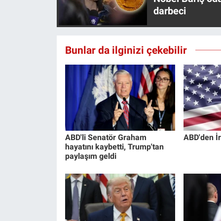
Yerel Yaşam
darbeci
Canlı Yayın
Bunlar da ilginizi çekebilir
ABD'li Senatör Graham
ABD'den İr
hayatını kaybetti, Trump'tan
paylaşım geldi