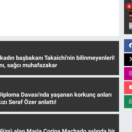
6
 kadın başbakanı Takaichi'nin bilinmeyenleri!
nı, sağcı muhafazakar
iploma Davası'nda yaşanan korkunç anları
ızı Seraf Özer anlattı!
ülünü alan Maria Corina Machado aslında bir