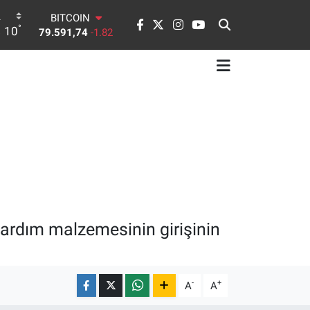
BITCOIN
79.591,74
-1.82
°
DOLAR
10
45,43620
0.02
EURO
53,38690
0.19
STERLİN
61,60380
0.18
G.ALTIN
6862,09000
0.19
BİST100
14.598,00
0
yardım malzemesinin girişinin
-
+
A
A