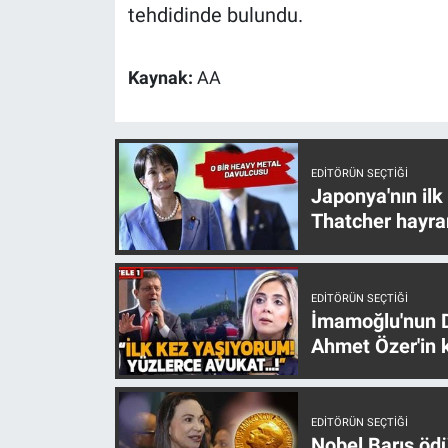
Nedir
tehdidinde bulundu.
Popüler
Kaynak:
AA
Programlar
Sağlık
EDITÖRÜN SEÇTIĞI
Japonya'nın ilk
Spor
Thatcher hayra
Teknoloji
EDITÖRÜN SEÇTIĞI
Türkiye'nin Geleceği
İmamoğlu'nun D
Ahmet Özer'in k
Türkiye'nin Gündemi
Yerel Gündem
EDITÖRÜN SEÇTIĞI
Nobel Barış öd