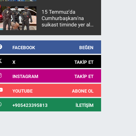
15 Temmuz'da
Cumhurbaşkanı'na
suikast timinde yer alan
firari FETÖ hükümlüsü
10 yıl sonra yakalandı
FACEBOOK
BEĞEN
X
TAKIP ET
INSTAGRAM
TAKIP ET
YOUTUBE
ABONE OL
+905423395813
İLETIŞIM