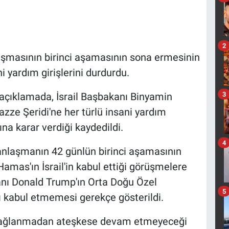
2
aşmasının birinci aşamasının sona ermesinin
i yardım girişlerini durdurdu.
3
 açıklamada, İsrail Başbakanı Binyamin
zze Şeridi'ne her türlü insani yardım
na karar verdiği kaydedildi.
4
anlaşmanın 42 günlün birinci aşamasının
Hamas'ın İsrail'in kabul ettiği görüşmelere
nı Donald Trump'ın Orta Doğu Özel
5
ı kabul etmemesi gerekçe gösterildi.
sı sağlanmadan ateşkese devam etmeyeceği