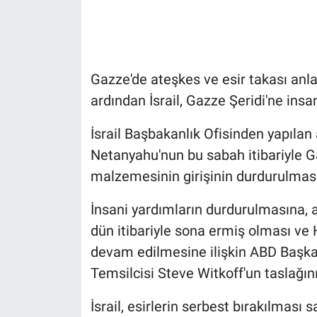
Gündem Özel
Günün görüntüsü
Gazze'de ateşkes ve esir takası anl
ardından İsrail, Gazze Şeridi'ne insan
Haber
İsrail Başbakanlık Ofisinden yapılan
İlan
Netanyahu'nun bu sabah itibariyle Ga
malzemesinin girişinin durdurulması
Kimdir
İnsani yardımların durdurulmasına, 
Koronavirüs
dün itibariyle sona ermiş olması ve 
Kültür Sanat
devam edilmesine ilişkin ABD Başka
Temsilcisi Steve Witkoff'un taslağın
Ne demişti
İsrail, esirlerin serbest bırakılma