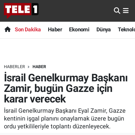
Anında Manşet
Son Dakika
Nöbetçi Eczaneler
Son Dakika
Haber
Ekonomi
Dünya
Teknolo
Başka Sohbetler
Haber
Hava Durumu
Belgesel
Ekonomi
Namaz Vakitleri
HABERLER
HABER
Bilim turu
Dünya
Trafik Durumu
İsrail Genelkurmay Başkanı
Bilim ve Teknoloji Evreni
Teknoloji
Süper Lig Puan Durumu ve Fikstür
Zamir, bugün Gazze için
karar verecek
Doğa Konuşuyor
Sağlık
Tüm Manşetler
İsrail Genelkurmay Başkanı Eyal Zamir, Gazze
Dünya
Spor
Son Dakika Haberleri
kentinin işgal planını onaylamak üzere bugün
ordu yetkilileriyle toplantı düzenleyecek.
Ege Saati
Yayın Akışı
Haber Arşivi