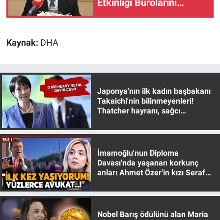
Etkinliği Bürolarını
Nedir
kuruyoruz"
Popüler
Kaynak:
DHA
Programlar
Sağlık
Japonya'nın ilk kadın başbakanı
Takaichi'nin bilinmeyenleri!
Spor
Thatcher hayranı, sağcı
muhafazakar
Teknoloji
İmamoğlu'nun Diploma
Türkiye'nin Geleceği
Davası'nda yaşanan korkunç
anları Ahmet Özer'in kızı Seraf
Türkiye'nin Gündemi
Özer anlattı!
Yerel Gündem
Nobel Barış ödülünü alan Maria