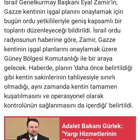
İsrail Genelkurmay Başkanı Eyal Zamir'in,
Gazze kentinin işgal planını onaylamak için
Gündem Özel
bugün ordu yetkilileriyle geniş kapsamlı bir
toplantı düzenleyeceği bildirildi. İsrail ordu
Günün görüntüsü
radyosunun haberine göre, Zamir, Gazze
Haber
kentinin işgal planlarını onaylamak üzere
Güney Bölgesi Komutanlığı ile bir araya
İlan
gelecek. Haberde, planın ‘daha önce belirtildiği
gibi kentin sakinlerinin tahliyesiyle sınırlı
Kimdir
olmadığı, aynı zamanda kentin tamamen
Koronavirüs
kuşatılmasını ve operasyonel olarak
kontrolünün sağlanmasını da içerdiği’ belirtildi.
Kültür Sanat
Adalet Bakanı Gürlek:
Ne demişti
"Yargı Hizmetlerinin