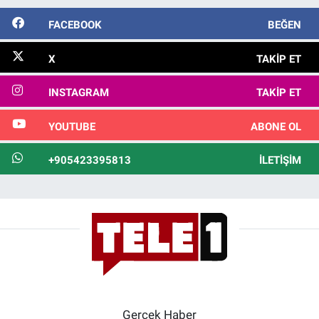
FACEBOOK
BEĞEN
X
TAKIP ET
INSTAGRAM
TAKIP ET
YOUTUBE
ABONE OL
+905423395813
İLETIŞIM
Gerçek Haber