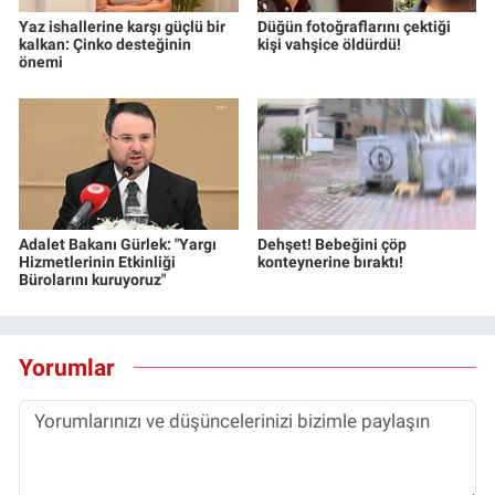
Yaz ishallerine karşı güçlü bir
Düğün fotoğraflarını çektiği
kalkan: Çinko desteğinin
kişi vahşice öldürdü!
önemi
Adalet Bakanı Gürlek: "Yargı
Dehşet! Bebeğini çöp
Hizmetlerinin Etkinliği
konteynerine bıraktı!
Bürolarını kuruyoruz"
Yorumlar