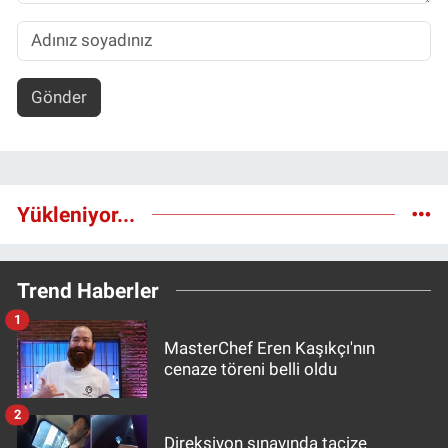
Gönder
Yükleniyor...
Trend Haberler
1
MasterChef Eren Kaşıkçı'nın
cenaze töreni belli oldu
2
Direksiyon sınavında tacize