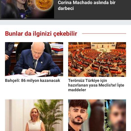
Corina Machado aslında bir
Yerel Yaşam
darbeci
Canlı Yayın
Bunlar da ilginizi çekebilir
Bahçeli: 86 milyon kazanacak
Terörsüz Türkiye için
hazırlanan yasa Meclis'te! İşte
maddeler