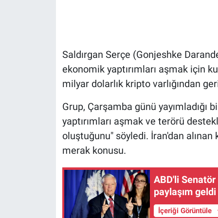
Gündem Özel
Günün görüntüsü
Saldırgan Serçe (Gonjeshke Darande) a
ekonomik yaptırımları aşmak için kull
Haber
milyar dolarlık kripto varlığından ge
İlan
Grup, Çarşamba günü yayımladığı bild
yaptırımları aşmak ve terörü destek
Kimdir
oluştuğunu" söyledi. İran'dan alınan 
Koronavirüs
merak konusu.
Kültür Sanat
ABD'li Senatör
paylaşım geldi
Ne demişti
İçeriği Görüntüle