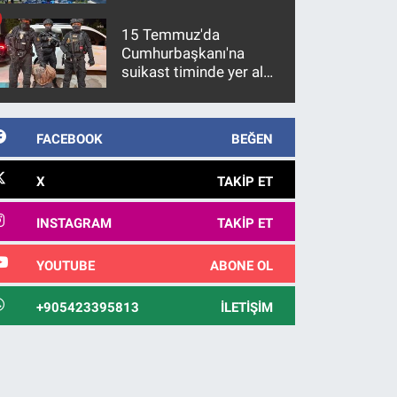
15 Temmuz'da
Cumhurbaşkanı'na
suikast timinde yer alan
firari FETÖ hükümlüsü
10 yıl sonra yakalandı
FACEBOOK
BEĞEN
X
TAKIP ET
INSTAGRAM
TAKIP ET
YOUTUBE
ABONE OL
+905423395813
İLETIŞIM