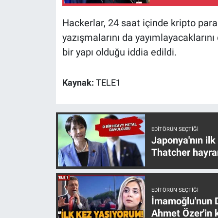
Nedir
Hackerlar, 24 saat içinde kripto para
Popüler
yazışmalarını da yayımlayacaklarını 
bir yapı olduğu iddia edildi.
Programlar
Sağlık
Kaynak:
TELE1
Spor
Teknoloji
EDITÖRÜN SEÇTIĞI
Japonya'nın ilk
Thatcher hayra
Türkiye'nin Geleceği
Türkiye'nin Gündemi
EDITÖRÜN SEÇTIĞI
İmamoğlu'nun D
Yerel Gündem
Ahmet Özer'in k