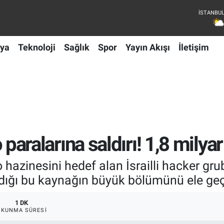
ya
Teknoloji
Sağlık
Spor
Yayın Akışı
İletişim
to paralarına saldırı! 1,8 milya
to hazinesini hedef alan İsrailli hacker gr
ndığı bu kaynağın büyük bölümünü ele geçi
1 DK
OKUNMA SÜRESI