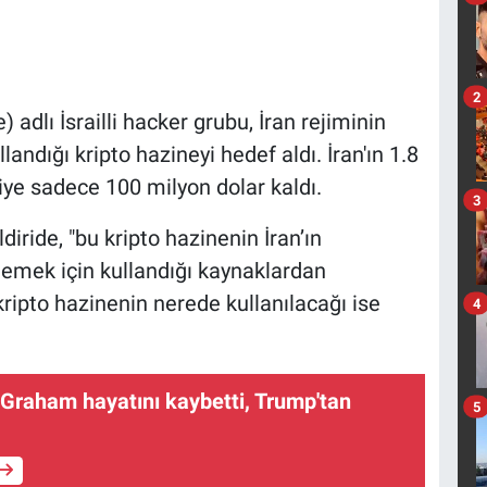
2
dlı İsrailli hacker grubu, İran rejiminin
andığı kripto hazineyi hedef aldı. İran'ın 1.8
riye sadece 100 milyon dolar kaldı.
3
iride, "bu kripto hazinenin İran’ın
lemek için kullandığı kaynaklardan
kripto hazinenin nerede kullanılacağı ise
4
 Graham hayatını kaybetti, Trump'tan
5