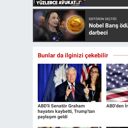
Yerel Yaşam
Canlı Yayın
EDITÖRÜN SEÇTIĞI
Nobel Barış öd
darbeci
Bunlar da ilginizi çekebilir
ABD'li Senatör Graham
ABD'den İr
hayatını kaybetti, Trump'tan
paylaşım geldi