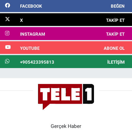
FACEBOOK
BEĞEN
X
TAKIP ET
INSTAGRAM
TAKIP ET
YOUTUBE
ABONE OL
+905423395813
İLETIŞIM
Gerçek Haber