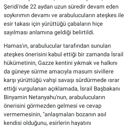
Yerel Yaşam
Şeridi'nde 22 aydan uzun süredir devam eden
soykırımın devamı ve arabulucuların ateşkes ile
Canlı Yayın
esir takası için yürüttüğü çabaların hiçe
sayılması anlamına geldiği belirtildi.
Hamas'ın, arabulucular tarafından sunulan
ateşkes önerisini kabul ettiği bir zamanda İsrail
hükümetinin, Gazze kentini yıkmak ve halkını
da güneye sürme amacıyla masum sivillere
karşı yürüttüğü vahşi savaşı sürdürmede ısrar
ettiği vurgulanan açıklamada, İsrail Başbakanı
Binyamin Netanyahu'nun, arabulucuların
önerisini görmezden gelmesi ve cevap
vermemesinin, "anlaşmaları bozanın asıl
kendisi olduğunu, esirlerin hayatını