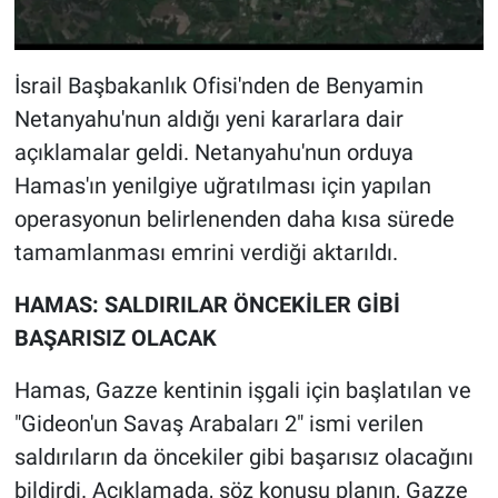
Nedir
Popüler
İsrail Başbakanlık Ofisi'nden de Benyamin
Netanyahu'nun aldığı yeni kararlara dair
Programlar
açıklamalar geldi. Netanyahu'nun orduya
Sağlık
Hamas'ın yenilgiye uğratılması için yapılan
operasyonun belirlenenden daha kısa sürede
Spor
tamamlanması emrini verdiği aktarıldı.
Teknoloji
HAMAS: SALDIRILAR ÖNCEKİLER GİBİ
BAŞARISIZ OLACAK
Türkiye'nin Geleceği
Hamas, Gazze kentinin işgali için başlatılan ve
Türkiye'nin Gündemi
"Gideon'un Savaş Arabaları 2" ismi verilen
saldırıların da öncekiler gibi başarısız olacağını
Yerel Gündem
bildirdi. Açıklamada, söz konusu planın, Gazze