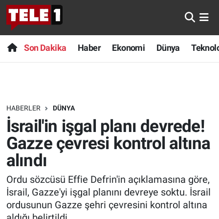
Anında Manşet
Son Dakika
Nöbetçi Eczaneler
Son Dakika
Haber
Ekonomi
Dünya
Teknolo
Başka Sohbetler
Haber
Hava Durumu
Belgesel
Ekonomi
Namaz Vakitleri
HABERLER
DÜNYA
Bilim turu
Dünya
Trafik Durumu
İsrail'in işgal planı devrede!
Bilim ve Teknoloji Evreni
Teknoloji
Süper Lig Puan Durumu ve Fikstür
Gazze çevresi kontrol altına
alındı
Doğa Konuşuyor
Sağlık
Tüm Manşetler
Ordu sözcüsü Effie Defrin'in açıklamasına göre,
Dünya
Spor
Son Dakika Haberleri
İsrail, Gazze'yi işgal planını devreye soktu. İsrail
ordusunun Gazze şehri çevresini kontrol altına
Ege Saati
Yayın Akışı
Haber Arşivi
aldığı belirtildi.