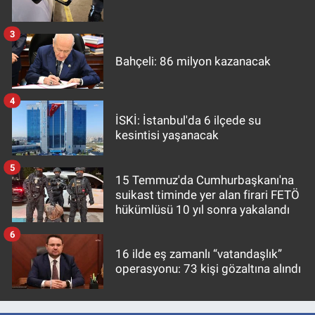
3
Bahçeli: 86 milyon kazanacak
4
İSKİ: İstanbul'da 6 ilçede su
kesintisi yaşanacak
5
15 Temmuz'da Cumhurbaşkanı'na
suikast timinde yer alan firari FETÖ
hükümlüsü 10 yıl sonra yakalandı
6
16 ilde eş zamanlı “vatandaşlık”
operasyonu: 73 kişi gözaltına alındı