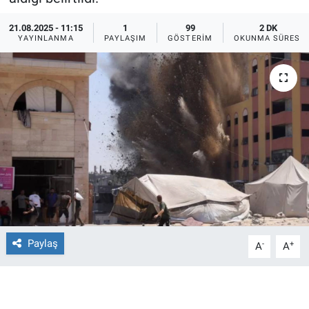
Ege'den Esintiler
İletişim
21.08.2025 - 11:15
1
99
2 DK
YAYINLANMA
PAYLAŞIM
GÖSTERIM
OKUNMA SÜRESI
Eğitim
Eğlence
Ekonomi
Forum
Gerçeğin İzinde
Gün Başlıyor
Paylaş
-
+
A
A
Gün Bitiyor
Gün Ortası