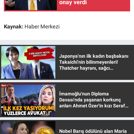
onay verdi
Kaynak:
Haber Merkezi
Japonya'nın ilk kadın başbakanı
Takaichi'nin bilinmeyenleri!
Thatcher hayranı, sağcı
muhafazakar
İmamoğlu'nun Diploma
Davası'nda yaşanan korkunç
anları Ahmet Özer'in kızı Seraf
Özer anlattı!
Nobel Barış ödülünü alan Maria