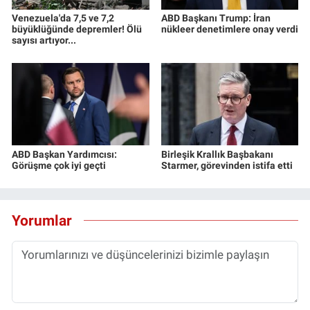
Venezuela'da 7,5 ve 7,2
ABD Başkanı Trump: İran
büyüklüğünde depremler! Ölü
nükleer denetimlere onay verdi
sayısı artıyor...
ABD Başkan Yardımcısı:
Birleşik Krallık Başbakanı
Görüşme çok iyi geçti
Starmer, görevinden istifa etti
Yorumlar