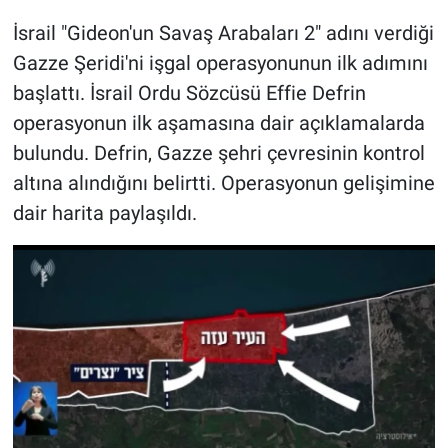
İsrail "Gideon'un Savaş Arabaları 2" adını verdiği
Gündem Özel
Gazze Şeridi'ni işgal operasyonunun ilk adımını
başlattı. İsrail Ordu Sözcüsü Effie Defrin
Günün görüntüsü
operasyonun ilk aşamasına dair açıklamalarda
Haber
bulundu. Defrin, Gazze şehri çevresinin kontrol
altına alındığını belirtti. Operasyonun gelişimine
İlan
dair harita paylaşıldı.
Kimdir
Koronavirüs
Kültür Sanat
Ne demişti