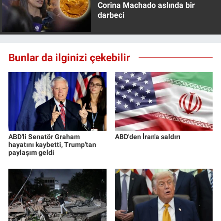
Corina Machado aslında bir
darbeci
Bunlar da ilginizi çekebilir
ABD'li Senatör Graham
ABD'den İran'a saldırı
hayatını kaybetti, Trump'tan
paylaşım geldi