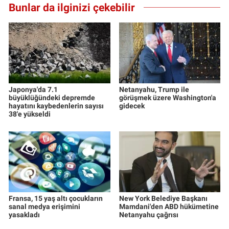
Bunlar da ilginizi çekebilir
Yerel Yaşam
Canlı Yayın
Japonya'da 7.1
Netanyahu, Trump ile
büyüklüğündeki depremde
görüşmek üzere Washington'a
hayatını kaybedenlerin sayısı
gidecek
38'e yükseldi
Fransa, 15 yaş altı çocukların
New York Belediye Başkanı
sanal medya erişimini
Mamdani'den ABD hükümetine
yasakladı
Netanyahu çağrısı