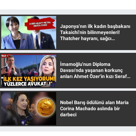
Nedir
Popüler
Japonya'nın ilk kadın başbakanı
Takaichi'nin bilinmeyenleri!
Programlar
Thatcher hayranı, sağcı
muhafazakar
Sağlık
Spor
İmamoğlu'nun Diploma
Davası'nda yaşanan korkunç
anları Ahmet Özer'in kızı Seraf
Teknoloji
Özer anlattı!
Türkiye'nin Geleceği
Nobel Barış ödülünü alan Maria
Corina Machado aslında bir
Türkiye'nin Gündemi
darbeci
Yerel Gündem