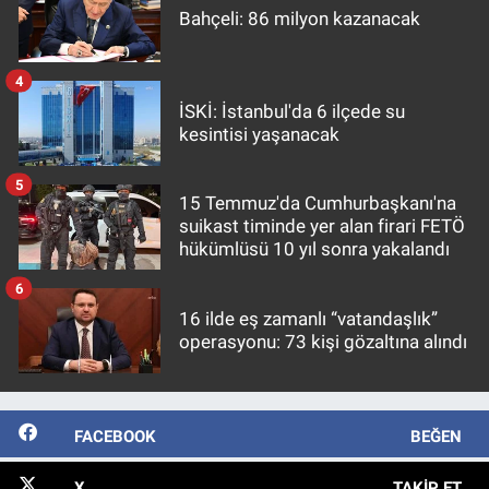
Bahçeli: 86 milyon kazanacak
4
İSKİ: İstanbul'da 6 ilçede su
kesintisi yaşanacak
5
15 Temmuz'da Cumhurbaşkanı'na
suikast timinde yer alan firari FETÖ
hükümlüsü 10 yıl sonra yakalandı
6
16 ilde eş zamanlı “vatandaşlık”
operasyonu: 73 kişi gözaltına alındı
FACEBOOK
BEĞEN
X
TAKIP ET