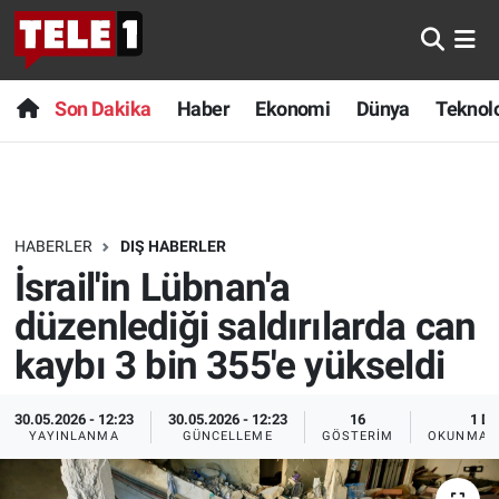
Anında Manşet
Son Dakika
Nöbetçi Eczaneler
Son Dakika
Haber
Ekonomi
Dünya
Teknolo
Başka Sohbetler
Haber
Hava Durumu
Belgesel
Ekonomi
Namaz Vakitleri
HABERLER
DIŞ HABERLER
Bilim turu
Dünya
Trafik Durumu
İsrail'in Lübnan'a
Bilim ve Teknoloji Evreni
Teknoloji
Süper Lig Puan Durumu ve Fikstür
düzenlediği saldırılarda can
kaybı 3 bin 355'e yükseldi
Doğa Konuşuyor
Sağlık
Tüm Manşetler
30.05.2026 - 12:23
30.05.2026 - 12:23
16
1 DK
Dünya
Spor
Son Dakika Haberleri
YAYINLANMA
GÜNCELLEME
GÖSTERIM
OKUNMA S
Ege Saati
Yayın Akışı
Haber Arşivi