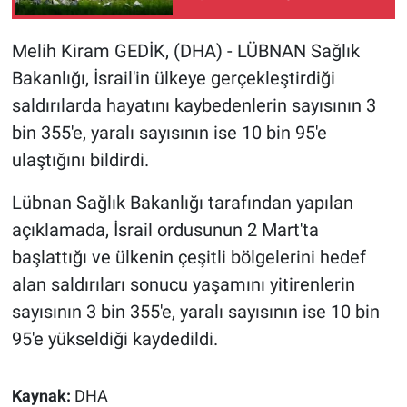
kaybedenlerin sayısı 38'e
yükseldi
Gündem Özel
Melih Kiram GEDİK, (DHA) - LÜBNAN Sağlık
Bakanlığı, İsrail'in ülkeye gerçekleştirdiği
Günün görüntüsü
saldırılarda hayatını kaybedenlerin sayısının 3
bin 355'e, yaralı sayısının ise 10 bin 95'e
Haber
ulaştığını bildirdi.
İlan
Lübnan Sağlık Bakanlığı tarafından yapılan
açıklamada, İsrail ordusunun 2 Mart'ta
Kimdir
başlattığı ve ülkenin çeşitli bölgelerini hedef
Koronavirüs
alan saldırıları sonucu yaşamını yitirenlerin
sayısının 3 bin 355'e, yaralı sayısının ise 10 bin
Kültür Sanat
95'e yükseldiği kaydedildi.
Ne demişti
Kaynak:
DHA