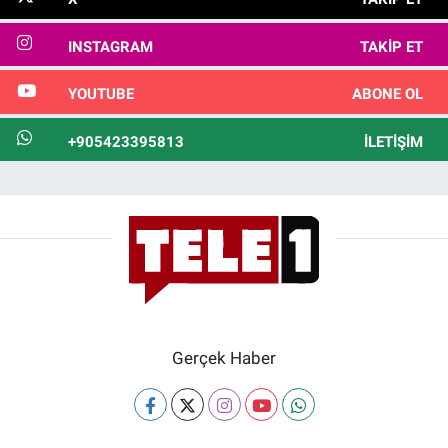
INSTAGRAM
TAKIP ET
YOUTUBE
ABONE OL
+905423395813
İLETIŞIM
Gerçek Haber