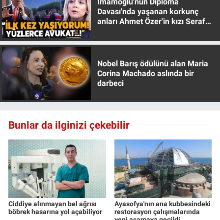
İmamoğlu'nun Diploma
Yerel Yaşam
Davası'nda yaşanan korkunç
anları Ahmet Özer'in kızı Seraf
Özer anlattı!
Canlı Yayın
Nobel Barış ödülünü alan Maria
Corina Machado aslında bir
darbeci
Bunlar da ilginizi çekebilir
Ciddiye alınmayan bel ağrısı
Ayasofya'nın ana kubbesindeki
böbrek hasarına yol açabiliyor
restorasyon çalışmalarında
yeni aşamaya geçildi