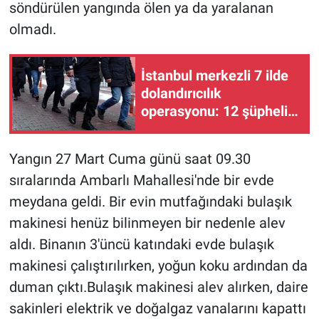
söndürülen yangında ölen ya da yaralanan
olmadı.
Gündem Özel
Günün görüntüsü
İstanbul merkezli 7 ilde
dolandırıcılık
Haber
operasyonu: 12 şüpheli
gözaltına alındı
İlan
Yangın 27 Mart Cuma günü saat 09.30
sıralarında Ambarlı Mahallesi'nde bir evde
Kimdir
meydana geldi. Bir evin mutfağındaki bulaşık
Koronavirüs
makinesi henüz bilinmeyen bir nedenle alev
aldı. Binanın 3'üncü katındaki evde bulaşık
Kültür Sanat
makinesi çalıştırılırken, yoğun koku ardından da
duman çıktı.Bulaşık makinesi alev alırken, daire
Ne demişti
sakinleri elektrik ve doğalgaz vanalarını kapattı