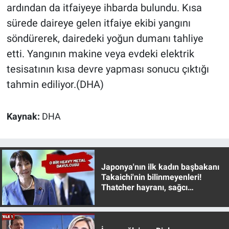
Nedir
ardından da itfaiyeye ihbarda bulundu. Kısa
sürede daireye gelen itfaiye ekibi yangını
Popüler
söndürerek, dairedeki yoğun dumanı tahliye
etti. Yangının makine veya evdeki elektrik
Programlar
tesisatının kısa devre yapması sonucu çıktığı
Sağlık
tahmin ediliyor.(DHA)
Spor
Kaynak:
DHA
Teknoloji
Türkiye'nin Geleceği
Japonya'nın ilk kadın başbakanı
Takaichi'nin bilinmeyenleri!
Türkiye'nin Gündemi
Thatcher hayranı, sağcı
muhafazakar
Yerel Gündem