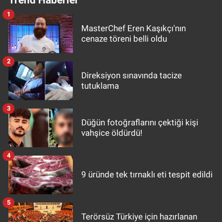
1
MasterChef Eren Kaşıkçı'nın
cenaze töreni belli oldu
2
Direksiyon sınavında tacize
tutuklama
3
Düğün fotoğraflarını çektiği kişi
vahşice öldürdü!
4
9 üründe tek tırnaklı eti tespit edildi
5
Terörsüz Türkiye için hazırlanan