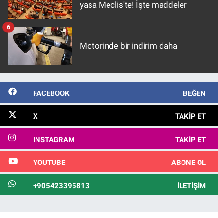
yasa Meclis'te! İşte maddeler
6
Motorinde bir indirim daha
FACEBOOK
BEĞEN
X
TAKIP ET
INSTAGRAM
TAKIP ET
YOUTUBE
ABONE OL
+905423395813
İLETIŞIM