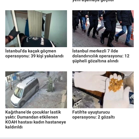
İstanbul'da kaçak göçmen
İstanbul merkezli 7 ilde
operasyonu: 39 kişi yakalandı
dolandırıcılık operasyonu: 12
şüpheli gözaltına alındı
Kağıthane'de çocuklar lastik
Fatih'te uyuşturucu
yaktı: Dumandan etkilenen
operasyonu: 2 gözaltı
KOAH hastası kadın hastaneye
kaldırıldı