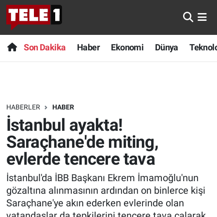
Anında Manşet
Son Dakika
Nöbetçi Eczaneler
Son Dakika
Haber
Ekonomi
Dünya
Teknolo
Başka Sohbetler
Haber
Hava Durumu
Belgesel
Ekonomi
Namaz Vakitleri
HABERLER
HABER
Bilim turu
Dünya
Trafik Durumu
İstanbul ayakta!
Bilim ve Teknoloji Evreni
Teknoloji
Süper Lig Puan Durumu ve Fikstür
Saraçhane'de miting,
evlerde tencere tava
Doğa Konuşuyor
Sağlık
Tüm Manşetler
İstanbul'da İBB Başkanı Ekrem İmamoğlu'nun
Dünya
Spor
Son Dakika Haberleri
gözaltına alınmasının ardından on binlerce kişi
Saraçhane'ye akın ederken evlerinde olan
Ege Saati
Yayın Akışı
Haber Arşivi
vatandaşlar da tepkilerini tencere tava çalarak