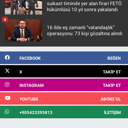
Nedir
suikast timinde yer alan firari FETÖ
hükümlüsü 10 yıl sonra yakalandı
Popüler
6
16 ilde eş zamanlı “vatandaşlık”
Programlar
operasyonu: 73 kişi gözaltına alındı
Sağlık
FACEBOOK
BEĞEN
Spor
X
TAKIP ET
Teknoloji
INSTAGRAM
TAKIP ET
Türkiye'nin Geleceği
YOUTUBE
ABONE OL
Türkiye'nin Gündemi
+905423395813
İLETIŞIM
Yerel Gündem