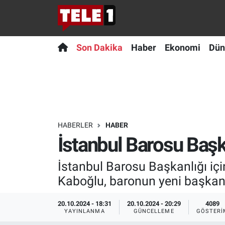
Anında Manşet
Son Dakika
Nöbetçi Eczaneler
Son Dakika
Haber
Ekonomi
Dün
Başka Sohbetler
Haber
Hava Durumu
Belgesel
Ekonomi
Namaz Vakitleri
Bilim turu
Dünya
Trafik Durumu
HABERLER
HABER
İstanbul Barosu Başk
Bilim ve Teknoloji Evreni
Teknoloji
Süper Lig Puan Durumu ve Fikstür
İstanbul Barosu Başkanlığı içi
Doğa Konuşuyor
Sağlık
Tüm Manşetler
Kaboğlu, baronun yeni başkanı
Dünya
Spor
Son Dakika Haberleri
20.10.2024 - 18:31
20.10.2024 - 20:29
4089
YAYINLANMA
GÜNCELLEME
GÖSTERI
Ege Saati
Yayın Akışı
Haber Arşivi