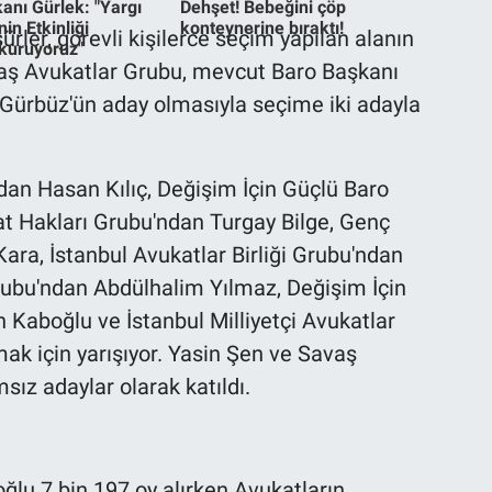
anı Gürlek: "Yargı
Dehşet! Bebeğini çöp
in Etkinliği
konteynerine bıraktı!
rler, görevli kişilerce seçim yapılan alanın
 kuruyoruz"
daş Avukatlar Grubu, mevcut Baro Başkanı
i Gürbüz'ün aday olmasıyla seçime iki adayla
dan Hasan Kılıç, Değişim İçin Güçlü Baro
t Hakları Grubu'ndan Turgay Bilge, Genç
ra, İstanbul Avukatlar Birliği Grubu'ndan
rubu'ndan Abdülhalim Yılmaz, Değişim İçin
Kaboğlu ve İstanbul Milliyetçi Avukatlar
k için yarışıyor. Yasin Şen ve Savaş
sız adaylar olarak katıldı.
lu 7 bin 197 oy alırken Avukatların