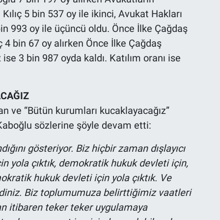
ılıç 5 bin 537 oy ile ikinci, Avukat Hakları
in 993 oy ile üçüncü oldu. Önce İlke Çağdaş
ç 4 bin 67 oy alırken Önce İlke Çağdaş
ise 3 bin 987 oyda kaldı. Katılım oranı ise
ACAĞIZ
an ve “Bütün kurumları kucaklayacağız”
Kaboğlu sözlerine şöyle devam etti:
ığını gösteriyor. Biz hiçbir zaman dışlayıcı
n yola çıktık, demokratik hukuk devleti için,
kratik hukuk devleti için yola çıktık. Ve
rdiniz. Biz toplumumuza belirttiğimiz vaatleri
n itibaren teker teker uygulamaya