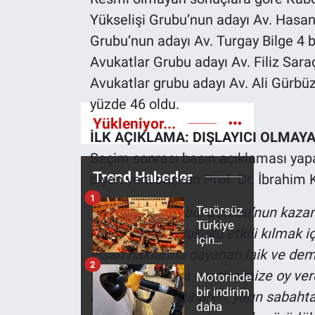
Nedir
Yükselişi Grubu’nun adayı Av. Hasan K
Grubu’nun adayı Av. Turgay Bilge 4 b
Popüler
Avukatlar Grubu adayı Av. Filiz Sara
Programlar
Avukatlar grubu adayı Av. Ali Gürbüz 
yüzde 46 oldu.
Sağlık
Yükleniyor...
İLK AÇIKLAMA: DIŞLAYICI OLMAY
Spor
Seçim sonrası basın açıklaması yap
Trend Haberler
diyen yeni başkan Prof. Dr. İbrahim 
Teknoloji
1
Terörsüz
“Sonuçlar İstanbul Barosu’nun kazand
Türkiye'nin Geleceği
Türkiye
olmayacağız. Hukuku etkili kılmak içi
için
insan haklarına dayanan laik ve demo
hazırlanan
Türkiye'nin Gündemi
2
yasa
sizler oylarınızla vaatlerimize oy ve
Motorinde
Meclis'te!
bir indirim
Yerel Gündem
bu akşamdan itibaren, yarın sabahta
İşte
daha
maddeler