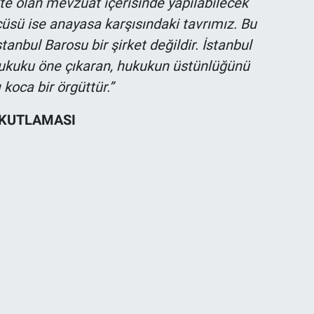
kte olan mevzuat içerisinde yapılabilecek
üncüsü ise anayasa karşısındaki tavrımız. Bu
anbul Barosu bir şirket değildir. İstanbul
hukuku öne çıkaran, hukukun üstünlüğünü
 koca bir örgüttür.”
 KUTLAMASI