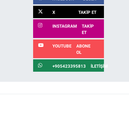
alındı
X
TAKIP ET
INSTAGRAM
TAKIP
ET
YOUTUBE
ABONE
OL
+905423395813
İLETIŞIM