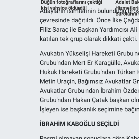
Düğün fotoğraflarını çektiği
Adalet Bak
kişi vahşice öldürdü!
Hizmetlerin
Adayların isimlerinin bulunduğu broşü
Bürolarını
Gündem Özel
çevresinde dağıtıldı. Önce İlke Çağ
Filiz Saraç ile Başkan Yardımcısı Al
Günün görüntüsü
katılan tek grup olarak dikkati çekti.
Haber
Avukatın Yükselişi Hareketi Grubu'n
İlan
Grubu'ndan Mert Er Karagülle, Avuka
Hukuk Hareketi Grubu'ndan Türkan Ka
Kimdir
Metin Uraçin, Bağımsız Avukatlar G
Avukatlar Grubu'ndan İbrahim Özden 
Koronavirüs
Grubu'ndan Hakan Çatak başkan olma
İşleyen ise başkanlık seçimine bağım
Kültür Sanat
İBRAHİM KABOĞLU SEÇİLDİ
Ne demişti
Resmi olmayan sonuçlara göre Kaboğ