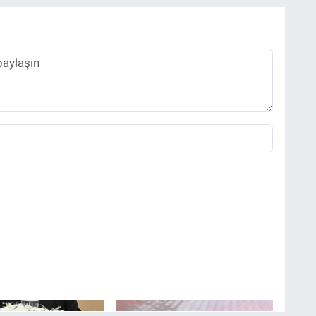
-
+
A
A
 kadın başbakanı Takaichi'nin bilinmeyenleri!
nı, sağcı muhafazakar
dayın yarıştığı seçimler tamamlandı. Haliç
 genel kurulun ikinci gününde, baro
da oy kullanma işlemi başladı.
iploma Davası'nda yaşanan korkunç anları
ızı Seraf Özer anlattı!
ürkiye için
Yaz ishallerine karşı güçlü bir
ına sahip olduğu baroda, avukatlar erken
 yasa Meclis'te! İşte
kalkan: Çinko desteğinin
önemi
e gelerek oy verdi.
ulu tarafından görevlendirilen memurlar
ülünü alan Maria Corina Machado aslında bir
kayıtlı oldukları sandıklara gidip
sonra paravanın arkasında oylarını kullandı.