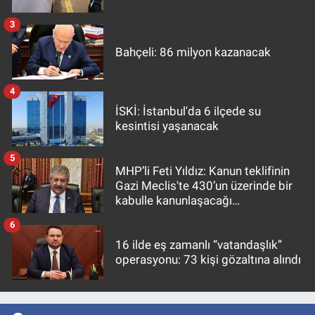
3
Bahçeli: 86 milyon kazanacak
4
İSKİ: İstanbul'da 6 ilçede su
kesintisi yaşanacak
5
MHP’li Feti Yıldız: Kanun teklifinin
Gazi Meclis'te 430’un üzerinde bir
kabulle kanunlaşacağı
görülmektedir
6
16 ilde eş zamanlı “vatandaşlık”
operasyonu: 73 kişi gözaltına alındı