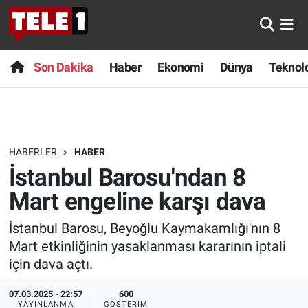
Anında Manşet
Son Dakika
Nöbetçi Eczaneler
Son Dakika
Haber
Ekonomi
Dünya
Teknolo
Başka Sohbetler
Haber
Hava Durumu
Belgesel
Ekonomi
Namaz Vakitleri
HABERLER
HABER
Bilim turu
Dünya
Trafik Durumu
İstanbul Barosu'ndan 8
Bilim ve Teknoloji Evreni
Teknoloji
Süper Lig Puan Durumu ve Fikstür
Mart engeline karşı dava
İstanbul Barosu, Beyoğlu Kaymakamlığı'nın 8
Doğa Konuşuyor
Sağlık
Tüm Manşetler
Mart etkinliğinin yasaklanması kararının iptali
Dünya
Spor
Son Dakika Haberleri
için dava açtı.
07.03.2025 - 22:57
600
Ege Saati
Yayın Akışı
Haber Arşivi
YAYINLANMA
GÖSTERIM