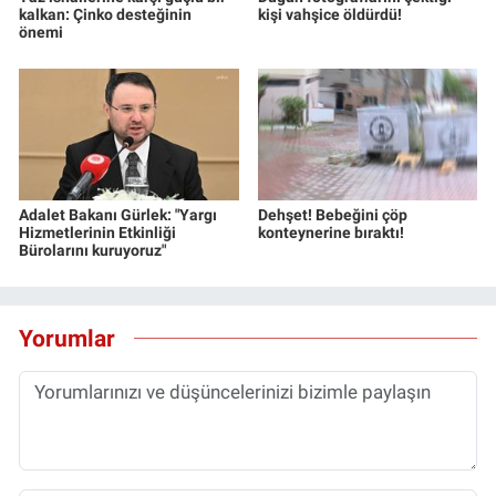
kalkan: Çinko desteğinin
kişi vahşice öldürdü!
önemi
Adalet Bakanı Gürlek: "Yargı
Dehşet! Bebeğini çöp
Hizmetlerinin Etkinliği
konteynerine bıraktı!
Bürolarını kuruyoruz"
Yorumlar