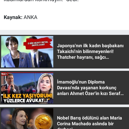
Yerel Yaşam
Kaynak:
ANKA
Canlı Yayın
Japonya'nın ilk kadın başbakanı
Takaichi'nin bilinmeyenleri!
Thatcher hayranı, sağcı
muhafazakar
İmamoğlu'nun Diploma
Davası'nda yaşanan korkunç
anları Ahmet Özer'in kızı Seraf
Özer anlattı!
Nobel Barış ödülünü alan Maria
Corina Machado aslında bir