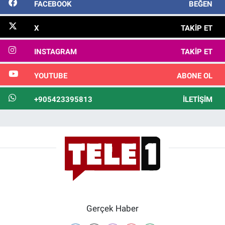
FACEBOOK
BEĞEN
X
TAKIP ET
INSTAGRAM
TAKIP ET
YOUTUBE
ABONE OL
+905423395813
İLETIŞIM
Gerçek Haber