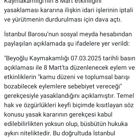
Kaymakamlığı’nın 8 Mart etkinliğini
yasaklaması kararına ilişkin idari işlerinin iptali
Gündem Özel
ve yürütmenin durdurulması için dava açtı.
Günün görüntüsü
İstanbul Barosu’nun sosyal meyda hesabından
paylaşılan açıklamada şu ifadelere yer verildi:
Haber
"Beyoğlu Kaymakamlığı 07.03.2025 tarihli basın
İlan
açıklaması ile 8 Mart'ta düzenlenecek eylem ve
etkinliklerin "kamu düzeni ve toplumsal barışı
Kimdir
bozabilecek eylemlere sebebiyet vereceği"
Koronavirüs
gerekçesiyle yasaklandığını açıklamıştır. Temel
hak ve özgürlükleri keyfi biçimde kısıtlayan söz
Kültür Sanat
konusu yasak kararının gerekçesi kabul
edilebilirlikten yoksun olup, büsbütün hukuka
Ne demişti
aykırı niteliktedir. Bu doğrultuda İstanbul