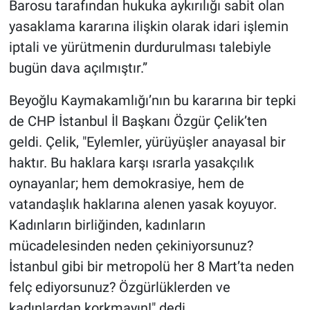
Barosu tarafından hukuka aykırılığı sabit olan
Nedir
yasaklama kararına ilişkin olarak idari işlemin
Popüler
iptali ve yürütmenin durdurulması talebiyle
bugün dava açılmıştır.”
Programlar
Beyoğlu Kaymakamlığı’nın bu kararına bir tepki
Sağlık
de CHP İstanbul İl Başkanı Özgür Çelik’ten
geldi. Çelik, "Eylemler, yürüyüşler anayasal bir
Spor
haktır. Bu haklara karşı ısrarla yasakçılık
Teknoloji
oynayanlar; hem demokrasiye, hem de
vatandaşlık haklarına alenen yasak koyuyor.
Türkiye'nin Geleceği
Kadınların birliğinden, kadınların
mücadelesinden neden çekiniyorsunuz?
Türkiye'nin Gündemi
İstanbul gibi bir metropolü her 8 Mart’ta neden
felç ediyorsunuz? Özgürlüklerden ve
Yerel Gündem
kadınlardan korkmayın!" dedi.