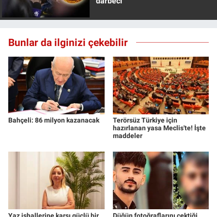
darbeci
Bunlar da ilginizi çekebilir
Bahçeli: 86 milyon kazanacak
Terörsüz Türkiye için
hazırlanan yasa Meclis'te! İşte
maddeler
Yaz ishallerine karşı güçlü bir
Düğün fotoğraflarını çektiği