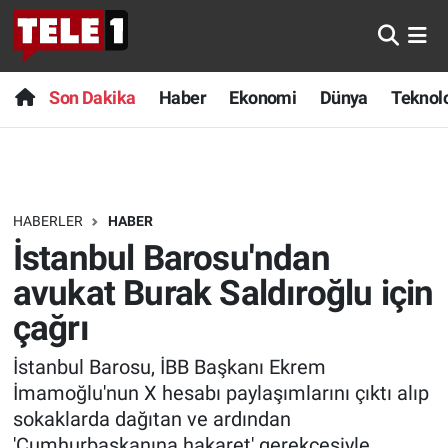
Anında Manşet
Son Dakika
Nöbetçi Eczaneler
Son Dakika
Haber
Ekonomi
Dünya
Teknolo
Başka Sohbetler
Haber
Hava Durumu
Belgesel
Ekonomi
Namaz Vakitleri
HABERLER
HABER
Bilim turu
Dünya
Trafik Durumu
İstanbul Barosu'ndan
Bilim ve Teknoloji Evreni
Teknoloji
Süper Lig Puan Durumu ve Fikstür
avukat Burak Saldıroğlu için
çağrı
Doğa Konuşuyor
Sağlık
Tüm Manşetler
İstanbul Barosu, İBB Başkanı Ekrem
Dünya
Spor
Son Dakika Haberleri
İmamoğlu'nun X hesabı paylaşımlarını çıktı alıp
sokaklarda dağıtan ve ardından
Ege Saati
Yayın Akışı
Haber Arşivi
'Cumhurbaşkanına hakaret' gerekçesiyle