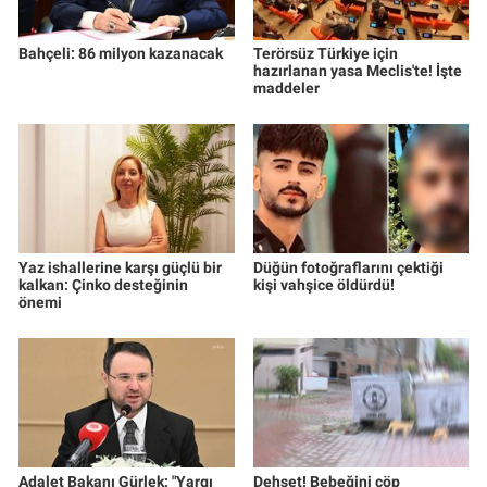
Bahçeli: 86 milyon kazanacak
Terörsüz Türkiye için
hazırlanan yasa Meclis'te! İşte
maddeler
Yaz ishallerine karşı güçlü bir
Düğün fotoğraflarını çektiği
kalkan: Çinko desteğinin
kişi vahşice öldürdü!
önemi
Adalet Bakanı Gürlek: "Yargı
Dehşet! Bebeğini çöp