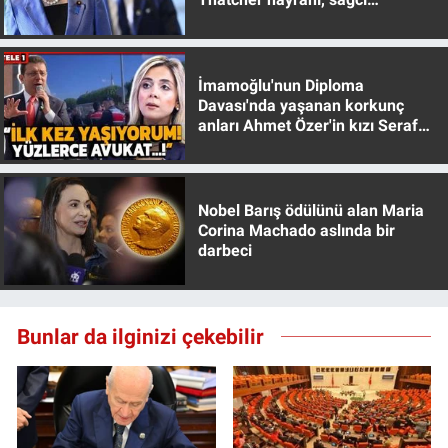
muhafazakar
İmamoğlu'nun Diploma
Davası'nda yaşanan korkunç
anları Ahmet Özer'in kızı Seraf
Özer anlattı!
Nobel Barış ödülünü alan Maria
Corina Machado aslında bir
darbeci
Bunlar da ilginizi çekebilir