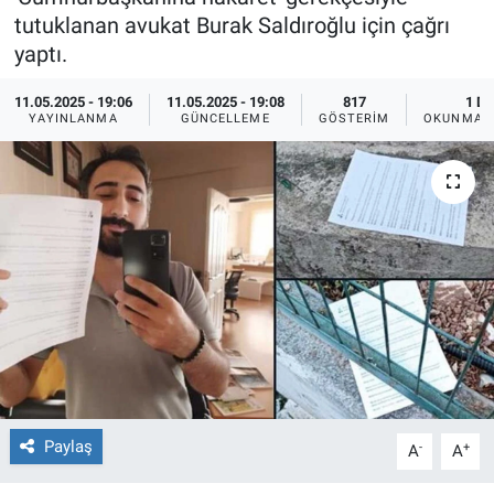
tutuklanan avukat Burak Saldıroğlu için çağrı
Ege'den Esintiler
İletişim
yaptı.
Eğitim
11.05.2025 - 19:06
11.05.2025 - 19:08
817
1 DK
YAYINLANMA
GÜNCELLEME
GÖSTERIM
OKUNMA S
Eğlence
Ekonomi
Forum
Gerçeğin İzinde
Gün Başlıyor
Gün Bitiyor
Paylaş
-
+
A
A
Gün Ortası