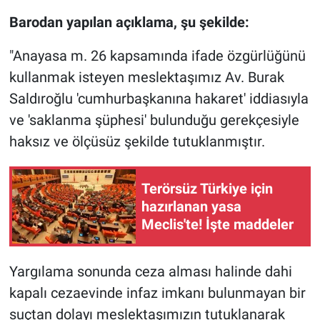
Nedir
Barodan yapılan açıklama, şu şekilde:
Popüler
"Anayasa m. 26 kapsamında ifade özgürlüğünü
kullanmak isteyen meslektaşımız Av. Burak
Programlar
Saldıroğlu 'cumhurbaşkanına hakaret' iddiasıyla
Sağlık
ve 'saklanma şüphesi' bulunduğu gerekçesiyle
haksız ve ölçüsüz şekilde tutuklanmıştır.
Spor
Terörsüz Türkiye için
Teknoloji
hazırlanan yasa
Meclis'te! İşte maddeler
Türkiye'nin Geleceği
Türkiye'nin Gündemi
Yargılama sonunda ceza alması halinde dahi
kapalı cezaevinde infaz imkanı bulunmayan bir
Yerel Gündem
suçtan dolayı meslektaşımızın tutuklanarak