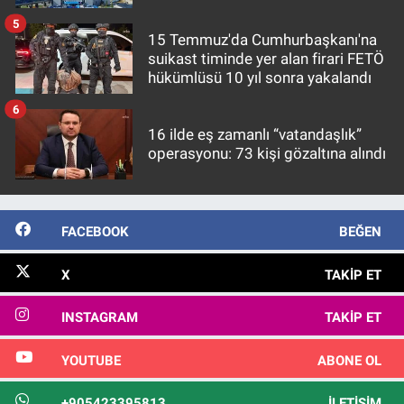
5
15 Temmuz'da Cumhurbaşkanı'na
suikast timinde yer alan firari FETÖ
hükümlüsü 10 yıl sonra yakalandı
6
16 ilde eş zamanlı “vatandaşlık”
operasyonu: 73 kişi gözaltına alındı
FACEBOOK
BEĞEN
X
TAKIP ET
INSTAGRAM
TAKIP ET
YOUTUBE
ABONE OL
+905423395813
İLETIŞIM