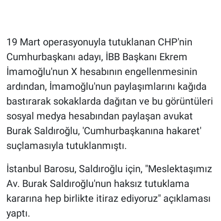
Gündem Özel
19 Mart operasyonuyla tutuklanan CHP'nin
Günün görüntüsü
Cumhurbaşkanı adayı, İBB Başkanı Ekrem
İmamoğlu'nun X hesabının engellenmesinin
Haber
ardından, İmamoğlu'nun paylaşımlarını kağıda
İlan
bastırarak sokaklarda dağıtan ve bu görüntüleri
sosyal medya hesabından paylaşan avukat
Kimdir
Burak Saldıroğlu, 'Cumhurbaşkanına hakaret'
suçlamasıyla tutuklanmıştı.
Koronavirüs
İstanbul Barosu, Saldıroğlu için, "Meslektaşımız
Kültür Sanat
Av. Burak Saldıroğlu'nun haksız tutuklama
kararına hep birlikte itiraz ediyoruz" açıklaması
Ne demişti
yaptı.