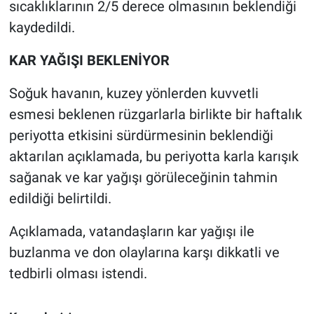
Nedir
sıcaklıklarının 2/5 derece olmasının beklendiği
kaydedildi.
Popüler
KAR YAĞIŞI BEKLENİYOR
Programlar
Soğuk havanın, kuzey yönlerden kuvvetli
Sağlık
esmesi beklenen rüzgarlarla birlikte bir haftalık
periyotta etkisini sürdürmesinin beklendiği
Spor
aktarılan açıklamada, bu periyotta karla karışık
sağanak ve kar yağışı görüleceğinin tahmin
Teknoloji
edildiği belirtildi.
Türkiye'nin Geleceği
Açıklamada, vatandaşların kar yağışı ile
buzlanma ve don olaylarına karşı dikkatli ve
Türkiye'nin Gündemi
tedbirli olması istendi.
Yerel Gündem