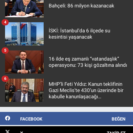
Bahçeli: 86 milyon kazanacak
4
İSKİ: İstanbul'da 6 ilçede su
kesintisi yaşanacak
5
16 ilde eş zamanlı “vatandaşlık”
operasyonu: 73 kişi gözaltına alındı
6
MHP’li Feti Yıldız: Kanun teklifinin
Gazi Meclis'te 430’un üzerinde bir
kabulle kanunlaşacağı
görülmektedir
FACEBOOK
BEĞEN