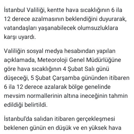
İstanbul Valiliği, kentte hava sıcaklığının 6 ila
Gündem Özel
12 derece azalmasının beklendiğini duyurarak,
vatandaşları yaşanabilecek olumsuzluklara
Günün görüntüsü
karşı uyardı.
Haber
Valiliğin sosyal medya hesabından yapılan
açıklamada, Meteoroloji Genel Müdürlüğüne
İlan
göre hava sıcaklığının 4 Şubat Salı günü
Kimdir
düşeceği, 5 Şubat Çarşamba gününden itibaren
6 ila 12 derece azalarak bölge genelinde
Koronavirüs
mevsim normallerinin altına ineceğinin tahmin
edildiği belirtildi.
Kültür Sanat
İstanbul'da salıdan itibaren gerçekleşmesi
Ne demişti
beklenen günün en düşük ve en yüksek hava