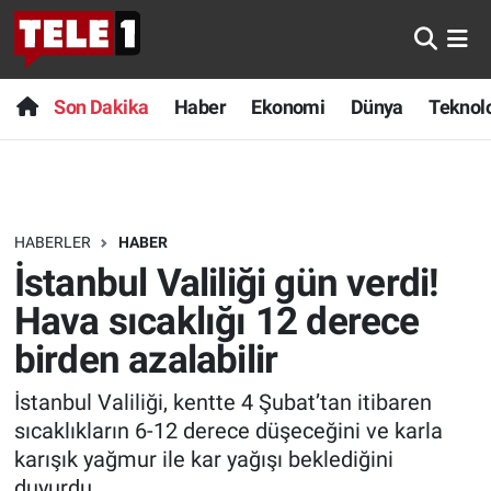
Anında Manşet
Son Dakika
Nöbetçi Eczaneler
Son Dakika
Haber
Ekonomi
Dünya
Teknolo
Başka Sohbetler
Haber
Hava Durumu
Belgesel
Ekonomi
Namaz Vakitleri
HABERLER
HABER
Bilim turu
Dünya
Trafik Durumu
İstanbul Valiliği gün verdi!
Bilim ve Teknoloji Evreni
Teknoloji
Süper Lig Puan Durumu ve Fikstür
Hava sıcaklığı 12 derece
birden azalabilir
Doğa Konuşuyor
Sağlık
Tüm Manşetler
İstanbul Valiliği, kentte 4 Şubat’tan itibaren
Dünya
Spor
Son Dakika Haberleri
sıcaklıkların 6-12 derece düşeceğini ve karla
karışık yağmur ile kar yağışı beklediğini
Ege Saati
Yayın Akışı
Haber Arşivi
duyurdu.