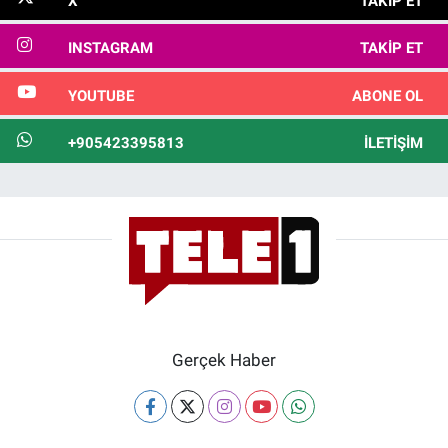
X
TAKIP ET
INSTAGRAM
TAKIP ET
YOUTUBE
ABONE OL
+905423395813
İLETIŞIM
Gerçek Haber