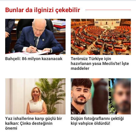
Bunlar da ilginizi çekebilir
Bahçeli: 86 milyon kazanacak
Terörsüz Türkiye için
hazırlanan yasa Meclis'te! İşte
maddeler
Yaz ishallerine karşı güçlü bir
Düğün fotoğraflarını çektiği
kalkan: Çinko desteğinin
kişi vahşice öldürdü!
önemi