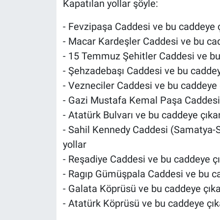
Kapatılan yollar şöyle:
Nedir
- Fevzipaşa Caddesi ve bu caddeye 
Popüler
- Macar Kardeşler Caddesi ve bu ca
Programlar
- 15 Temmuz Şehitler Caddesi ve bu
- Şehzadebaşı Caddesi ve bu caddey
Sağlık
- Vezneciler Caddesi ve bu caddeye 
- Gazi Mustafa Kemal Paşa Caddesi
Spor
- Atatürk Bulvarı ve bu caddeye çık
- Sahil Kennedy Caddesi (Samatya-Si
Teknoloji
yollar
Türkiye'nin Geleceği
- Reşadiye Caddesi ve bu caddeye ç
- Ragıp Gümüşpala Caddesi ve bu c
Türkiye'nin Gündemi
- Galata Köprüsü ve bu caddeye çık
- Atatürk Köprüsü ve bu caddeye çı
Yerel Gündem