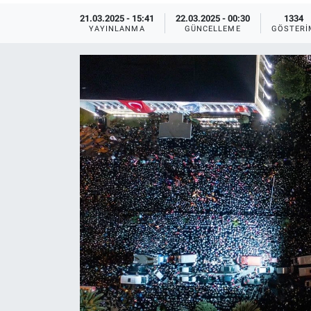
21.03.2025 - 15:41
22.03.2025 - 00:30
1334
Ege'den Esintiler
İletişim
YAYINLANMA
GÜNCELLEME
GÖSTERI
Eğitim
Eğlence
Ekonomi
Forum
Gerçeğin İzinde
Gün Başlıyor
Gün Bitiyor
Gün Ortası