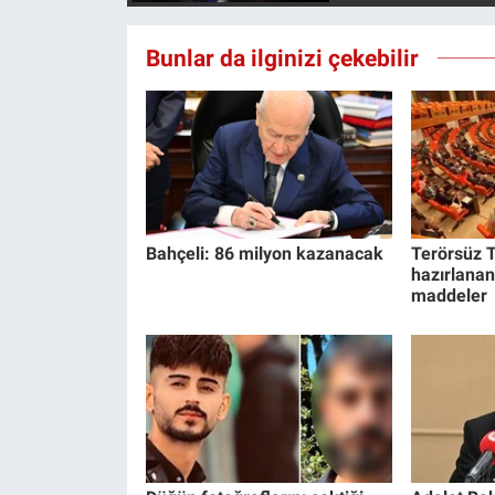
Bunlar da ilginizi çekebilir
Bahçeli: 86 milyon kazanacak
Terörsüz T
hazırlanan
maddeler