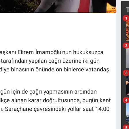
1
2
) Başkanı Ekrem İmamoğlu'nun hukuksuzca
arafından yapılan çağrı üzerine iki gün
iye binasının önünde on binlerce vatandaş
3
gün için de çağrı yapmasının ardından
ilikçe alınan karar doğrultusunda, bugün kent
4
dı. Saraçhane çevresindeki yollar saat 14.00
5