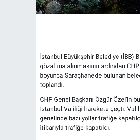
Gündem Özel
Günün görüntüsü
Haber
İstanbul Büyükşehir Belediye (İBB
İlan
gözaltına alınmasının ardından CHP t
boyunca Saraçhane'de bulunan beled
Kimdir
toplandı.
Koronavirüs
CHP Genel Başkanı Özgür Özel'in bu
İstanbul Valiliği harekete geçti. Val
Kültür Sanat
genelinde bazı yollar trafiğe kapatıl
Ne demişti
itibarıyla trafiğe kapatıldı.