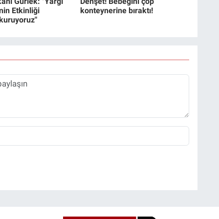
anı Gürlek: "Yargı
Dehşet! Bebeğini çöp
in Etkinliği
konteynerine bıraktı!
 kuruyoruz"