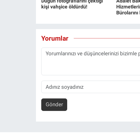
Düğün fotoğraflarını çektiği
Adalet Bak
kişi vahşice öldürdü!
Hizmetlerin
Bürolarını
Yorumlar
Gönder