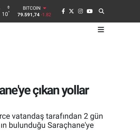
BITCOIN
°
10
79.591,74
-1.82
DOLAR
45,43620
0.02
EURO
53,38690
0.19
STERLİN
61,60380
0.18
G.ALTIN
6862,09000
0.19
BİST100
14.598,00
0
ane'ye çıkan yollar
erce vatandaş tarafından 2 gün
ının bulunduğu Saraçhane'ye