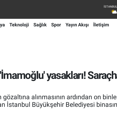
ya
Teknoloji
Sağlık
Spor
Yayın Akışı
İletişim
n 'İmamoğlu' yasakları! Saraçh
un gözaltına alınmasının ardından on binl
lan İstanbul Büyükşehir Belediyesi binas