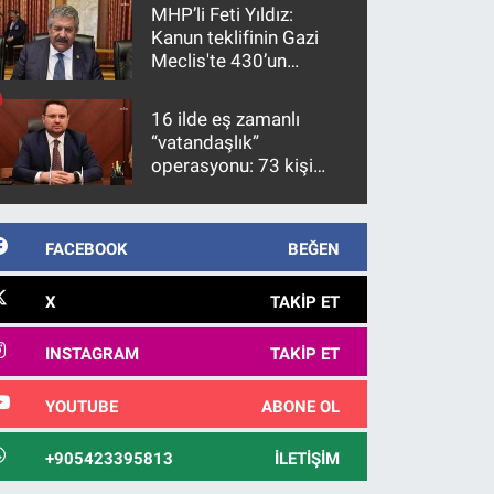
MHP’li Feti Yıldız:
Kanun teklifinin Gazi
Meclis'te 430’un
üzerinde bir kabulle
kanunlaşacağı
16 ilde eş zamanlı
görülmektedir
“vatandaşlık”
operasyonu: 73 kişi
gözaltına alındı
FACEBOOK
BEĞEN
X
TAKIP ET
INSTAGRAM
TAKIP ET
YOUTUBE
ABONE OL
+905423395813
İLETIŞIM