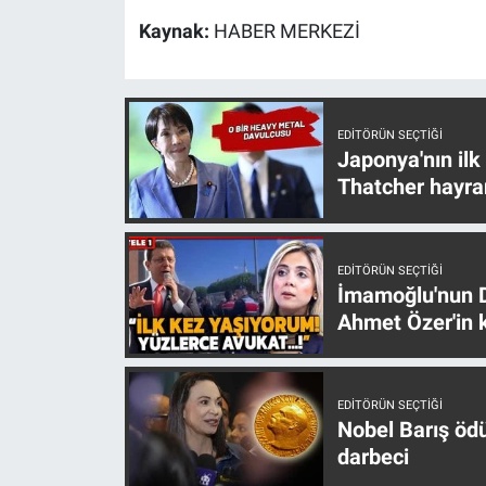
Yerel Yaşam
Kaynak:
HABER MERKEZİ
Canlı Yayın
EDITÖRÜN SEÇTIĞI
Japonya'nın ilk
Thatcher hayra
EDITÖRÜN SEÇTIĞI
İmamoğlu'nun D
Ahmet Özer'in k
EDITÖRÜN SEÇTIĞI
Nobel Barış öd
darbeci