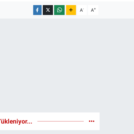
-
+
A
A
ükleniyor...