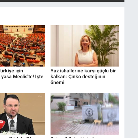
ürkiye için
Yaz ishallerine karşı güçlü bir
 yasa Meclis'te! İşte
kalkan: Çinko desteğinin
önemi