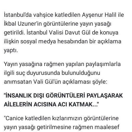
Gündem Özel
İstanbul'da vahşice katledilen Ayşenur Halil ile
İkbal Uzuner'in görüntülerine yayın yasağı
Günün görüntüsü
getirildi. İstanbul Valisi Davut Gül de konuya
ilişkin sosyal medya hesabından bir açıklama
Haber
yaptı.
İlan
Yayın yasağına rağmen yapılan paylaşımlarla
ilgili suç duyurusunda bulunulduğunu
Kimdir
anımsatan Vali Gül'ün açıklaması şöyle:
Koronavirüs
"İNSANLIK DIŞI GÖRÜNTÜLERİ PAYLAŞARAK
AİLELERİN ACISINA ACI KATMAK..."
Kültür Sanat
"Canice katledilen kızlarımızın görüntülerine
Ne demişti
yayın yasağı getirilmesine rağmen maalesef