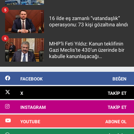
5
16 ilde eş zamanlı “vatandaşlık”
operasyonu: 73 kişi gözaltına alındı
6
MHP’li Feti Yıldız: Kanun teklifinin
Gazi Meclis'te 430’un üzerinde bir
kabulle kanunlaşacağı
görülmektedir
FACEBOOK
BEĞEN
X
TAKIP ET
INSTAGRAM
TAKIP ET
YOUTUBE
ABONE OL