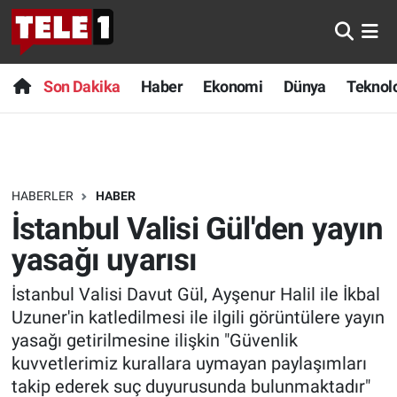
Anında Manşet
Son Dakika
Nöbetçi Eczaneler
Son Dakika
Haber
Ekonomi
Dünya
Teknolo
Başka Sohbetler
Haber
Hava Durumu
Belgesel
Ekonomi
Namaz Vakitleri
HABERLER
HABER
Bilim turu
Dünya
Trafik Durumu
İstanbul Valisi Gül'den yayın
Bilim ve Teknoloji Evreni
Teknoloji
Süper Lig Puan Durumu ve Fikstür
yasağı uyarısı
İstanbul Valisi Davut Gül, Ayşenur Halil ile İkbal
Doğa Konuşuyor
Sağlık
Tüm Manşetler
Uzuner'in katledilmesi ile ilgili görüntülere yayın
Dünya
Spor
Son Dakika Haberleri
yasağı getirilmesine ilişkin "Güvenlik
kuvvetlerimiz kurallara uymayan paylaşımları
Ege Saati
Yayın Akışı
Haber Arşivi
takip ederek suç duyurusunda bulunmaktadır"