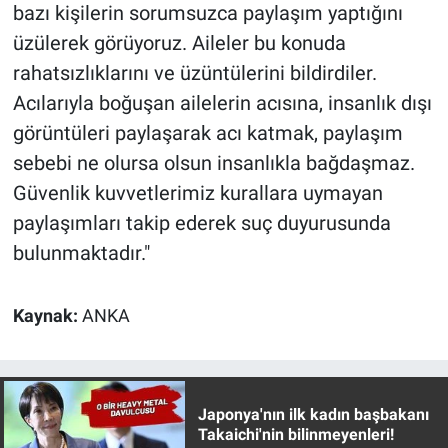
Nedir
bazı kişilerin sorumsuzca paylaşım yaptığını
üzülerek görüyoruz. Aileler bu konuda
Popüler
rahatsızlıklarını ve üzüntülerini bildirdiler.
Acılarıyla boğuşan ailelerin acısına, insanlık dışı
Programlar
görüntüleri paylaşarak acı katmak, paylaşım
Sağlık
sebebi ne olursa olsun insanlıkla bağdaşmaz.
Güvenlik kuvvetlerimiz kurallara uymayan
Spor
paylaşımları takip ederek suç duyurusunda
bulunmaktadır."
Teknoloji
Türkiye'nin Geleceği
Kaynak:
ANKA
Türkiye'nin Gündemi
Yerel Gündem
Japonya'nın ilk kadın başbakanı
Takaichi'nin bilinmeyenleri!