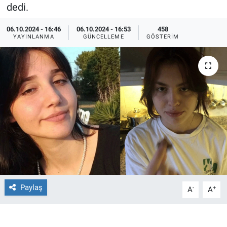
dedi.
Ege'den Esintiler
İletişim
06.10.2024 - 16:46
06.10.2024 - 16:53
458
YAYINLANMA
GÜNCELLEME
GÖSTERIM
Eğitim
Eğlence
Ekonomi
Forum
Gerçeğin İzinde
Gün Başlıyor
Paylaş
-
+
A
A
Gün Bitiyor
Gün Ortası