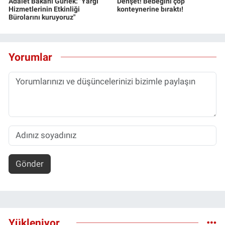
Adalet Bakanı Gürlek: "Yargı
Dehşet! Bebeğini çöp
Hizmetlerinin Etkinliği
konteynerine bıraktı!
Bürolarını kuruyoruz"
Yorumlar
Gönder
Yükleniyor...