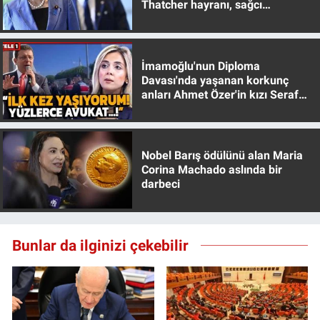
Thatcher hayranı, sağcı
Yerel Yaşam
muhafazakar
Canlı Yayın
İmamoğlu'nun Diploma
Davası'nda yaşanan korkunç
anları Ahmet Özer'in kızı Seraf
Özer anlattı!
Nobel Barış ödülünü alan Maria
Corina Machado aslında bir
darbeci
Bunlar da ilginizi çekebilir