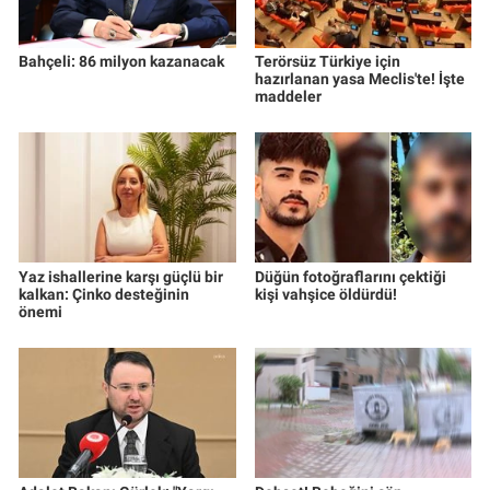
Bahçeli: 86 milyon kazanacak
Terörsüz Türkiye için
hazırlanan yasa Meclis'te! İşte
maddeler
Yaz ishallerine karşı güçlü bir
Düğün fotoğraflarını çektiği
kalkan: Çinko desteğinin
kişi vahşice öldürdü!
önemi