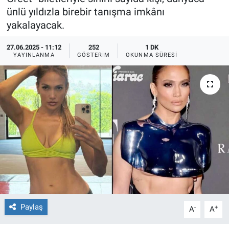
ünlü yıldızla birebir tanışma imkânı
Ege'den Esintiler
İletişim
yakalayacak.
Eğitim
27.06.2025 - 11:12
252
1 DK
YAYINLANMA
GÖSTERIM
OKUNMA SÜRESI
Eğlence
Ekonomi
Forum
Gerçeğin İzinde
Gün Başlıyor
Gün Bitiyor
Paylaş
-
+
A
A
Gün Ortası