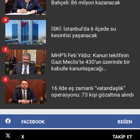
Bahçeli: 86 milyon kazanacak
4
İSKİ: İstanbul'da 6 ilçede su
kesintisi yaşanacak
5
MHP’li Feti Yıldız: Kanun teklifinin
Gazi Meclis'te 430’un üzerinde bir
kabulle kanunlaşacağı
görülmektedir
6
16 ilde eş zamanlı “vatandaşlık”
operasyonu: 73 kişi gözaltına alındı
FACEBOOK
BEĞEN
X
TAKIP ET