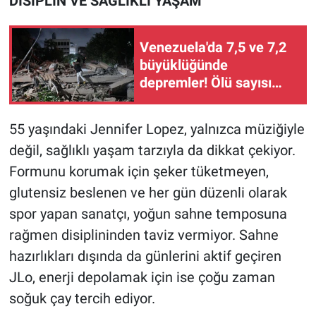
DİSİPLİN VE SAĞLIKLI YAŞAM
Nedir
Popüler
Venezuela'da 7,5 ve 7,2
büyüklüğünde
Programlar
depremler! Ölü sayısı
artıyor...
Sağlık
55 yaşındaki Jennifer Lopez, yalnızca müziğiyle
Spor
değil, sağlıklı yaşam tarzıyla da dikkat çekiyor.
Formunu korumak için şeker tüketmeyen,
Teknoloji
glutensiz beslenen ve her gün düzenli olarak
spor yapan sanatçı, yoğun sahne temposuna
Türkiye'nin Geleceği
rağmen disiplininden taviz vermiyor. Sahne
hazırlıkları dışında da günlerini aktif geçiren
Türkiye'nin Gündemi
JLo, enerji depolamak için ise çoğu zaman
Yerel Gündem
soğuk çay tercih ediyor.