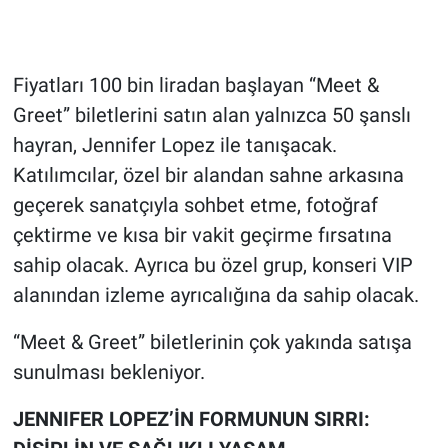
Gündem Özel
Fiyatları 100 bin liradan başlayan “Meet &
Günün görüntüsü
Greet” biletlerini satın alan yalnızca 50 şanslı
hayran, Jennifer Lopez ile tanışacak.
Haber
Katılımcılar, özel bir alandan sahne arkasına
İlan
geçerek sanatçıyla sohbet etme, fotoğraf
çektirme ve kısa bir vakit geçirme fırsatına
Kimdir
sahip olacak. Ayrıca bu özel grup, konseri VIP
alanından izleme ayrıcalığına da sahip olacak.
Koronavirüs
“Meet & Greet” biletlerinin çok yakında satışa
Kültür Sanat
sunulması bekleniyor.
Ne demişti
JENNIFER LOPEZ’İN FORMUNUN SIRRI: