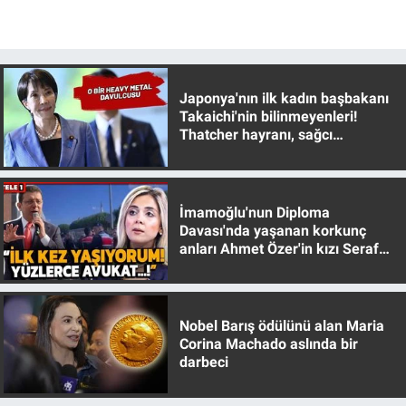
Yerel Yaşam
Canlı Yayın
Japonya'nın ilk kadın başbakanı
Takaichi'nin bilinmeyenleri!
Thatcher hayranı, sağcı
muhafazakar
İmamoğlu'nun Diploma
Davası'nda yaşanan korkunç
anları Ahmet Özer'in kızı Seraf
Özer anlattı!
Nobel Barış ödülünü alan Maria
Corina Machado aslında bir
darbeci