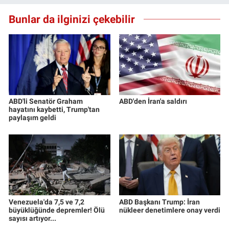
Bunlar da ilginizi çekebilir
ABD'li Senatör Graham
ABD'den İran'a saldırı
hayatını kaybetti, Trump'tan
paylaşım geldi
Venezuela'da 7,5 ve 7,2
ABD Başkanı Trump: İran
büyüklüğünde depremler! Ölü
nükleer denetimlere onay verdi
sayısı artıyor...