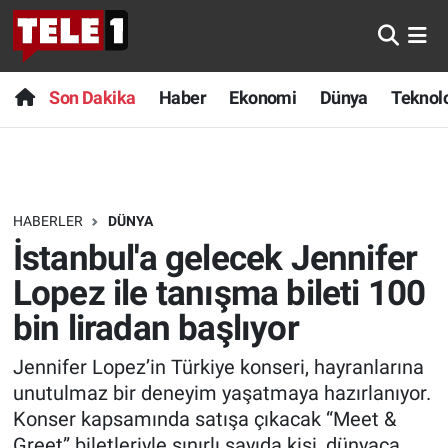
Anında Manşet
Son Dakika
Nöbetçi Eczaneler
Son Dakika
Haber
Ekonomi
Dünya
Teknolo
Başka Sohbetler
Haber
Hava Durumu
Belgesel
Ekonomi
Namaz Vakitleri
HABERLER
DÜNYA
Bilim turu
Dünya
Trafik Durumu
İstanbul'a gelecek Jennifer
Bilim ve Teknoloji Evreni
Teknoloji
Süper Lig Puan Durumu ve Fikstür
Lopez ile tanışma bileti 100
bin liradan başlıyor
Doğa Konuşuyor
Sağlık
Tüm Manşetler
Jennifer Lopez’in Türkiye konseri, hayranlarına
Dünya
Spor
Son Dakika Haberleri
unutulmaz bir deneyim yaşatmaya hazırlanıyor.
Konser kapsamında satışa çıkacak “Meet &
Ege Saati
Yayın Akışı
Haber Arşivi
Greet” biletleriyle sınırlı sayıda kişi, dünyaca