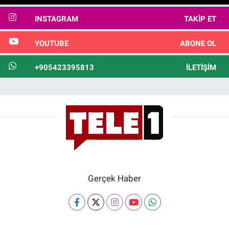
INSTAGRAM
TAKIP ET
YOUTUBE
ABONE OL
+905423395813
İLETIŞIM
Gerçek Haber