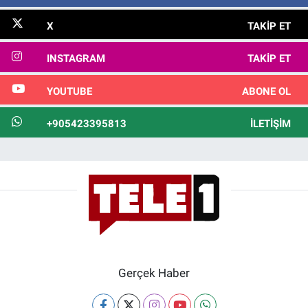
X
TAKIP ET
INSTAGRAM
TAKIP ET
YOUTUBE
ABONE OL
+905423395813
İLETIŞIM
Gerçek Haber