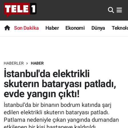
Anında Manşet
Son Dakika
Nöbetçi Eczaneler
Son Dakika
Haber
Ekonomi
Dünya
Teknolo
Başka Sohbetler
Haber
Hava Durumu
Belgesel
Ekonomi
Namaz Vakitleri
HABERLER
HABER
Bilim turu
Dünya
Trafik Durumu
İstanbul'da elektrikli
Bilim ve Teknoloji Evreni
Teknoloji
Süper Lig Puan Durumu ve Fikstür
skuterın bataryası patladı,
evde yangın çıktı!
Doğa Konuşuyor
Sağlık
Tüm Manşetler
İstanbul’da bir binanın bodrum katında şarj
Dünya
Spor
Son Dakika Haberleri
edilen elektrikli skuterın bataryası patladı.
Patlama nedeniyle çıkan yangında dumandan
Ege Saati
Yayın Akışı
Haber Arşivi
etkilenen bir kişi hastaneye kaldırıldı.