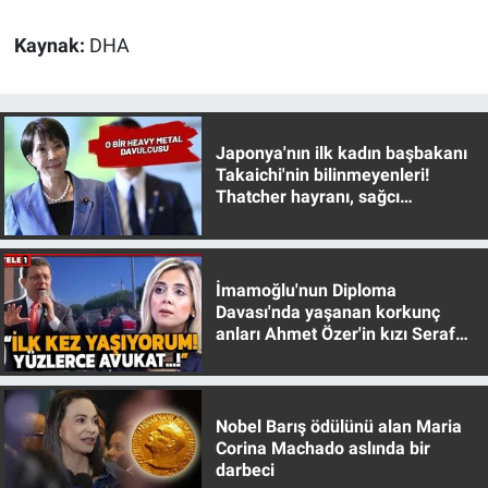
Nedir
Kaynak:
DHA
Popüler
Programlar
Japonya'nın ilk kadın başbakanı
Sağlık
Takaichi'nin bilinmeyenleri!
Thatcher hayranı, sağcı
muhafazakar
Spor
Teknoloji
İmamoğlu'nun Diploma
Davası'nda yaşanan korkunç
anları Ahmet Özer'in kızı Seraf
Türkiye'nin Geleceği
Özer anlattı!
Türkiye'nin Gündemi
Nobel Barış ödülünü alan Maria
Corina Machado aslında bir
Yerel Gündem
darbeci