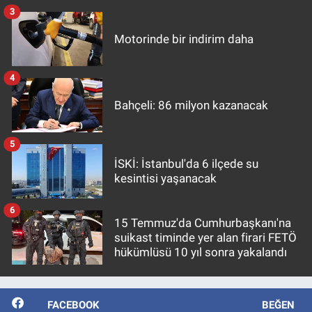
3
Motorinde bir indirim daha
4
Bahçeli: 86 milyon kazanacak
5
İSKİ: İstanbul'da 6 ilçede su
kesintisi yaşanacak
6
15 Temmuz'da Cumhurbaşkanı'na
suikast timinde yer alan firari FETÖ
hükümlüsü 10 yıl sonra yakalandı
FACEBOOK
BEĞEN