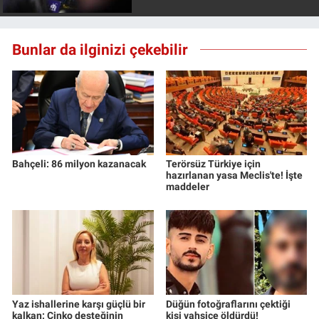
Yerel Yaşam
Bunlar da ilginizi çekebilir
Canlı Yayın
Bahçeli: 86 milyon kazanacak
Terörsüz Türkiye için
hazırlanan yasa Meclis'te! İşte
maddeler
Yaz ishallerine karşı güçlü bir
Düğün fotoğraflarını çektiği
kalkan: Çinko desteğinin
kişi vahşice öldürdü!