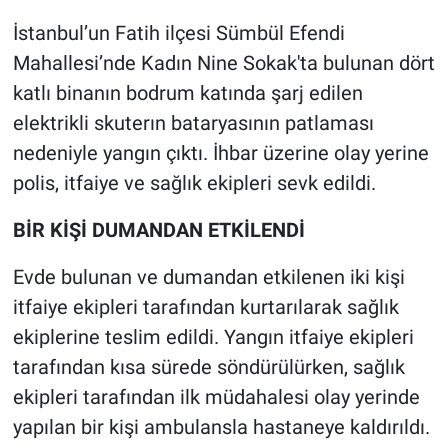
İstanbul’un Fatih ilçesi Sümbül Efendi
Gündem Özel
Mahallesi’nde Kadın Nine Sokak'ta bulunan dört
katlı binanın bodrum katında şarj edilen
Günün görüntüsü
elektrikli skuterın bataryasının patlaması
Haber
nedeniyle yangın çıktı. İhbar üzerine olay yerine
polis, itfaiye ve sağlık ekipleri sevk edildi.
İlan
BİR KİŞİ DUMANDAN ETKİLENDİ
Kimdir
Evde bulunan ve dumandan etkilenen iki kişi
Koronavirüs
itfaiye ekipleri tarafından kurtarılarak sağlık
ekiplerine teslim edildi. Yangın itfaiye ekipleri
Kültür Sanat
tarafından kısa sürede söndürülürken, sağlık
ekipleri tarafından ilk müdahalesi olay yerinde
Ne demişti
yapılan bir kişi ambulansla hastaneye kaldırıldı.