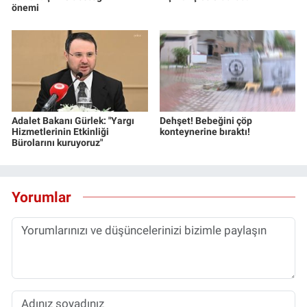
önemi
Adalet Bakanı Gürlek: "Yargı
Dehşet! Bebeğini çöp
Hizmetlerinin Etkinliği
konteynerine bıraktı!
Bürolarını kuruyoruz"
Yorumlar