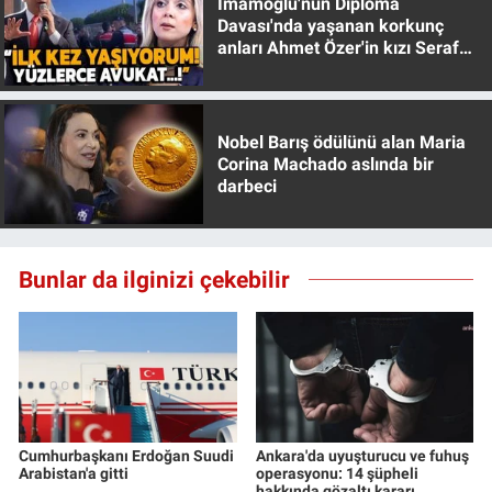
İmamoğlu'nun Diploma
Yerel Yaşam
Davası'nda yaşanan korkunç
anları Ahmet Özer'in kızı Seraf
Özer anlattı!
Canlı Yayın
Nobel Barış ödülünü alan Maria
Corina Machado aslında bir
darbeci
Bunlar da ilginizi çekebilir
Cumhurbaşkanı Erdoğan Suudi
Ankara'da uyuşturucu ve fuhuş
Arabistan'a gitti
operasyonu: 14 şüpheli
hakkında gözaltı kararı