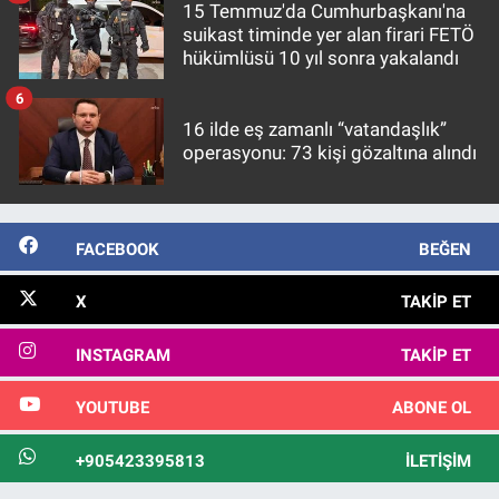
15 Temmuz'da Cumhurbaşkanı'na
suikast timinde yer alan firari FETÖ
hükümlüsü 10 yıl sonra yakalandı
6
16 ilde eş zamanlı “vatandaşlık”
operasyonu: 73 kişi gözaltına alındı
FACEBOOK
BEĞEN
X
TAKIP ET
INSTAGRAM
TAKIP ET
YOUTUBE
ABONE OL
+905423395813
İLETIŞIM