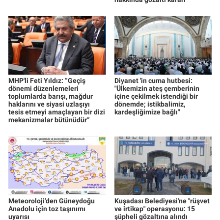
MHP'li Feti Yıldız: “Geçiş
Diyanet 'in cuma hutbesi:
dönemi düzenlemeleri
"Ülkemizin ateş çemberinin
toplumlarda barışı, mağdur
içine çekilmek istendiği bir
haklarını ve siyasi uzlaşıyı
dönemde; istikbalimiz,
tesis etmeyi amaçlayan bir dizi
kardeşliğimize bağlı"
mekanizmalar bütünüdür”
Meteoroloji’den Güneydoğu
Kuşadası Belediyesi'ne "rüşvet
Anadolu için toz taşınımı
ve irtikap" operasyonu: 15
uyarısı
şüpheli gözaltına alındı