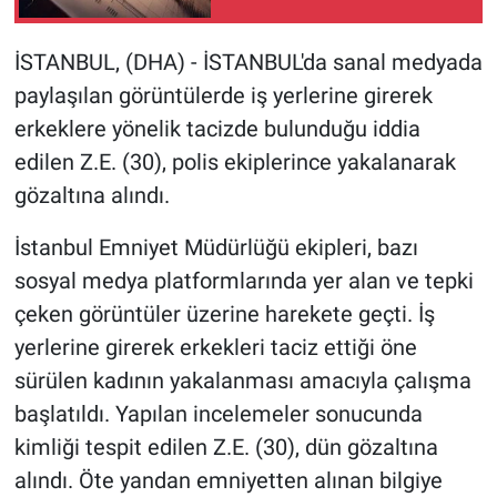
Gündem Özel
İSTANBUL, (DHA) - İSTANBUL'da sanal medyada
paylaşılan görüntülerde iş yerlerine girerek
Günün görüntüsü
erkeklere yönelik tacizde bulunduğu iddia
edilen Z.E. (30), polis ekiplerince yakalanarak
Haber
gözaltına alındı.
İlan
İstanbul Emniyet Müdürlüğü ekipleri, bazı
sosyal medya platformlarında yer alan ve tepki
Kimdir
çeken görüntüler üzerine harekete geçti. İş
Koronavirüs
yerlerine girerek erkekleri taciz ettiği öne
sürülen kadının yakalanması amacıyla çalışma
Kültür Sanat
başlatıldı. Yapılan incelemeler sonucunda
kimliği tespit edilen Z.E. (30), dün gözaltına
Ne demişti
alındı. Öte yandan emniyetten alınan bilgiye