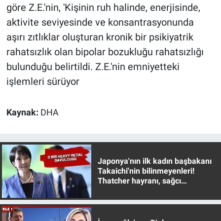
Nedir
göre Z.E.'nin, 'Kişinin ruh halinde, enerjisinde,
aktivite seviyesinde ve konsantrasyonunda
Popüler
aşırı zıtlıklar oluşturan kronik bir psikiyatrik
rahatsızlık olan bipolar bozukluğu rahatsızlığı
Programlar
bulunduğu belirtildi. Z.E.'nin emniyetteki
Sağlık
işlemleri sürüyor
Spor
Kaynak:
DHA
Teknoloji
Türkiye'nin Geleceği
Japonya'nın ilk kadın başbakanı
Takaichi'nin bilinmeyenleri!
Türkiye'nin Gündemi
Thatcher hayranı, sağcı
muhafazakar
Yerel Gündem