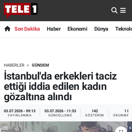
Anında Manşet
Son Dakika
Nöbetçi Eczaneler
Son Dakika
Haber
Ekonomi
Dünya
Teknolo
Başka Sohbetler
Haber
Hava Durumu
Belgesel
Ekonomi
Namaz Vakitleri
HABERLER
GÜNDEM
Bilim turu
Dünya
Trafik Durumu
İstanbul'da erkekleri taciz
Bilim ve Teknoloji Evreni
Teknoloji
Süper Lig Puan Durumu ve Fikstür
ettiği iddia edilen kadın
gözaltına alındı
Doğa Konuşuyor
Sağlık
Tüm Manşetler
03.07.2026 - 09:13
03.07.2026 - 11:53
142
1 DK
Dünya
Spor
Son Dakika Haberleri
YAYINLANMA
GÜNCELLEME
GÖSTERIM
OKUNMA S
Ege Saati
Yayın Akışı
Haber Arşivi