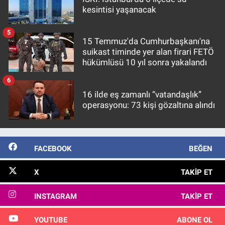
kesintisi yaşanacak
5
15 Temmuz'da Cumhurbaşkanı'na
suikast timinde yer alan firari FETÖ
hükümlüsü 10 yıl sonra yakalandı
6
16 ilde eş zamanlı “vatandaşlık”
operasyonu: 73 kişi gözaltına alındı
FACEBOOK
BEĞEN
X
TAKIP ET
INSTAGRAM
TAKIP ET
YOUTUBE
ABONE OL