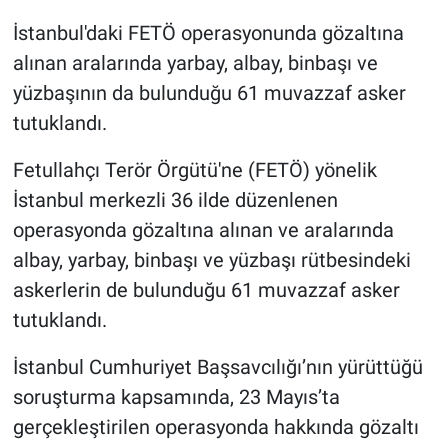
İstanbul'daki FETÖ operasyonunda gözaltına
Gündem Özel
alınan aralarında yarbay, albay, binbaşı ve
yüzbaşının da bulunduğu 61 muvazzaf asker
Günün görüntüsü
tutuklandı.
Haber
Fetullahçı Terör Örgütü'ne (FETÖ) yönelik
İstanbul merkezli 36 ilde düzenlenen
İlan
operasyonda gözaltına alınan ve aralarında
Kimdir
albay, yarbay, binbaşı ve yüzbaşı rütbesindeki
askerlerin de bulunduğu 61 muvazzaf asker
Koronavirüs
tutuklandı.
Kültür Sanat
İstanbul Cumhuriyet Başsavcılığı’nın yürüttüğü
soruşturma kapsamında, 23 Mayıs’ta
Ne demişti
gerçekleştirilen operasyonda hakkında gözaltı