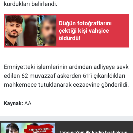
kurdukları belirlendi.
Yerel Yaşam
Canlı Yayın
Düğün fotoğraflarını
çektiği kişi vahşice
öldürdü!
Emniyetteki işlemlerinin ardından adliyeye sevk
edilen 62 muvazzaf askerden 61’i çıkarıldıkları
mahkemece tutuklanarak cezaevine gönderildi.
Kaynak:
AA
Japonya'nın ilk kadın başbakanı