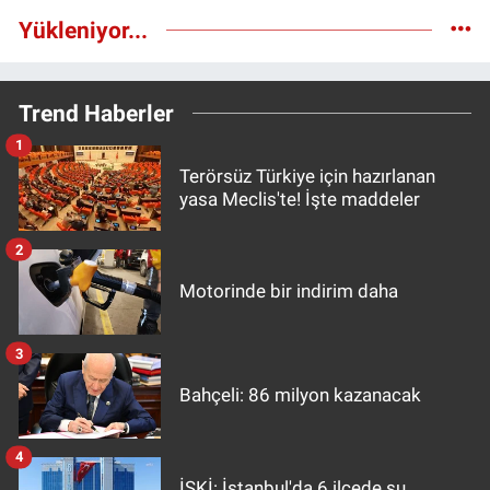
Yükleniyor...
Trend Haberler
1
Terörsüz Türkiye için hazırlanan
yasa Meclis'te! İşte maddeler
2
Motorinde bir indirim daha
3
Bahçeli: 86 milyon kazanacak
4
İSKİ: İstanbul'da 6 ilçede su