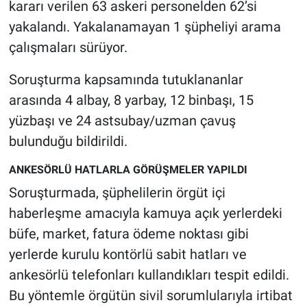
Nedir
kararı verilen 63 askeri personelden 62’si
yakalandı. Yakalanamayan 1 şüpheliyi arama
Popüler
çalışmaları sürüyor.
Programlar
Soruşturma kapsamında tutuklananlar
arasında 4 albay, 8 yarbay, 12 binbaşı, 15
Sağlık
yüzbaşı ve 24 astsubay/uzman çavuş
bulunduğu bildirildi.
Spor
ANKESÖRLÜ HATLARLA GÖRÜŞMELER YAPILDI
Teknoloji
Soruşturmada, şüphelilerin örgüt içi
haberleşme amacıyla kamuya açık yerlerdeki
Türkiye'nin Geleceği
büfe, market, fatura ödeme noktası gibi
Türkiye'nin Gündemi
yerlerde kurulu kontörlü sabit hatları ve
ankesörlü telefonları kullandıkları tespit edildi.
Yerel Gündem
Bu yöntemle örgütün sivil sorumlularıyla irtibat