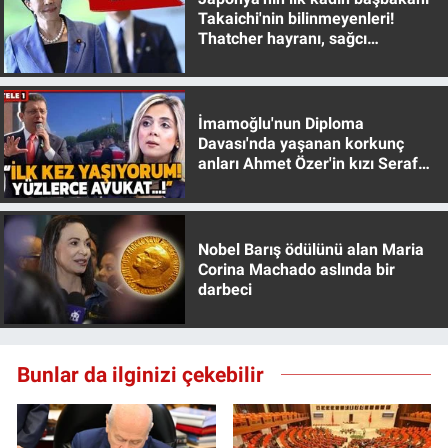
Takaichi'nin bilinmeyenleri!
Thatcher hayranı, sağcı
muhafazakar
İmamoğlu'nun Diploma
Davası'nda yaşanan korkunç
anları Ahmet Özer'in kızı Seraf
Özer anlattı!
Nobel Barış ödülünü alan Maria
Corina Machado aslında bir
darbeci
Bunlar da ilginizi çekebilir