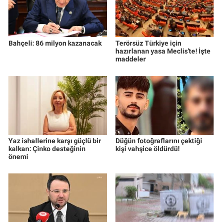
Bahçeli: 86 milyon kazanacak
Terörsüz Türkiye için
hazırlanan yasa Meclis'te! İşte
maddeler
Yaz ishallerine karşı güçlü bir
Düğün fotoğraflarını çektiği
kalkan: Çinko desteğinin
kişi vahşice öldürdü!
önemi