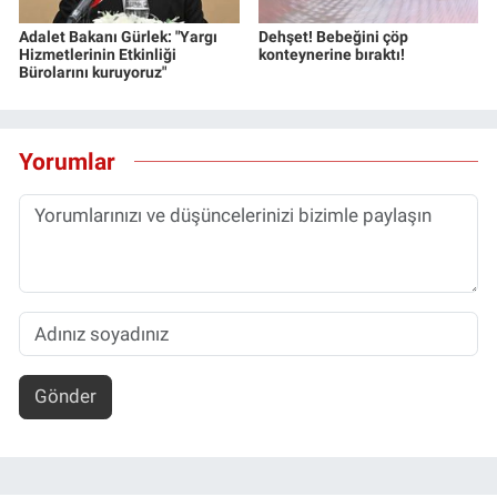
Adalet Bakanı Gürlek: "Yargı
Dehşet! Bebeğini çöp
Hizmetlerinin Etkinliği
konteynerine bıraktı!
Bürolarını kuruyoruz"
Yorumlar
Gönder