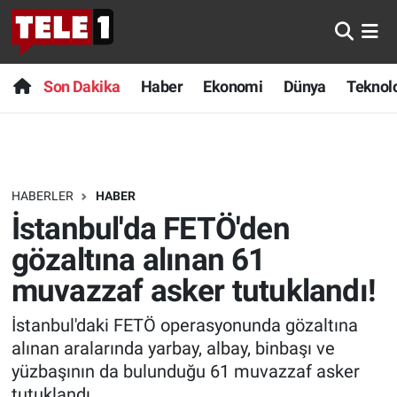
Anında Manşet
Son Dakika
Nöbetçi Eczaneler
Son Dakika
Haber
Ekonomi
Dünya
Teknolo
Başka Sohbetler
Haber
Hava Durumu
Belgesel
Ekonomi
Namaz Vakitleri
HABERLER
HABER
Bilim turu
Dünya
Trafik Durumu
İstanbul'da FETÖ'den
Bilim ve Teknoloji Evreni
Teknoloji
Süper Lig Puan Durumu ve Fikstür
gözaltına alınan 61
muvazzaf asker tutuklandı!
Doğa Konuşuyor
Sağlık
Tüm Manşetler
İstanbul'daki FETÖ operasyonunda gözaltına
Dünya
Spor
Son Dakika Haberleri
alınan aralarında yarbay, albay, binbaşı ve
yüzbaşının da bulunduğu 61 muvazzaf asker
Ege Saati
Yayın Akışı
Haber Arşivi
tutuklandı.