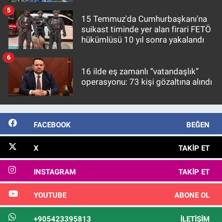
5
15 Temmuz'da Cumhurbaşkanı'na
suikast timinde yer alan firari FETÖ
hükümlüsü 10 yıl sonra yakalandı
6
16 ilde eş zamanlı “vatandaşlık”
operasyonu: 73 kişi gözaltına alındı
FACEBOOK
BEĞEN
X
TAKIP ET
INSTAGRAM
TAKIP ET
YOUTUBE
ABONE OL
+905423395813
İLETIŞIM