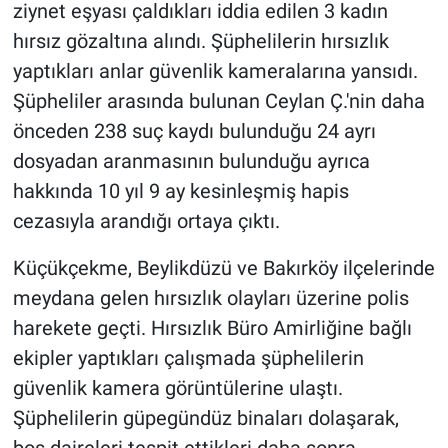
ziynet eşyası çaldıkları iddia edilen 3 kadın
hırsız gözaltına alındı. Şüphelilerin hırsızlık
Gündem Özel
yaptıkları anlar güvenlik kameralarına yansıdı.
Günün görüntüsü
Şüpheliler arasında bulunan Ceylan Ç.'nin daha
önceden 238 suç kaydı bulunduğu 24 ayrı
Haber
dosyadan aranmasının bulunduğu ayrıca
hakkında 10 yıl 9 ay kesinleşmiş hapis
İlan
cezasıyla arandığı ortaya çıktı.
Kimdir
Küçükçekme, Beylikdüzü ve Bakırköy ilçelerinde
meydana gelen hırsızlık olayları üzerine polis
Koronavirüs
harekete geçti. Hırsızlık Büro Amirliğine bağlı
Kültür Sanat
ekipler yaptıkları çalışmada şüphelilerin
güvenlik kamera görüntülerine ulaştı.
Ne demişti
Şüphelilerin güpegündüz binaları dolaşarak,
boş daireleri tespit ettikleri daha sonra