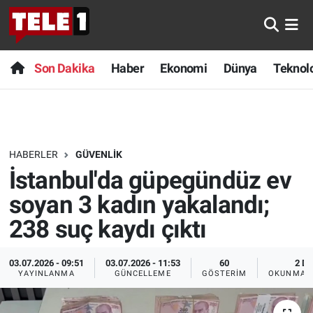
Anında Manşet
Son Dakika
Nöbetçi Eczaneler
Son Dakika
Haber
Ekonomi
Dünya
Teknolo
Başka Sohbetler
Haber
Hava Durumu
Belgesel
Ekonomi
Namaz Vakitleri
HABERLER
GÜVENLIK
Bilim turu
Dünya
Trafik Durumu
İstanbul'da güpegündüz ev
Bilim ve Teknoloji Evreni
Teknoloji
Süper Lig Puan Durumu ve Fikstür
soyan 3 kadın yakalandı;
238 suç kaydı çıktı
Doğa Konuşuyor
Sağlık
Tüm Manşetler
03.07.2026 - 09:51
03.07.2026 - 11:53
60
2 DK
Dünya
Spor
Son Dakika Haberleri
YAYINLANMA
GÜNCELLEME
GÖSTERIM
OKUNMA S
Ege Saati
Yayın Akışı
Haber Arşivi