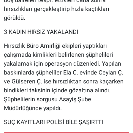
Nedir
hırsızlıkları gerçekleştirip hızla kaçtıkları
görüldü.
Popüler
3 KADIN HIRSIZ YAKALANDI
Programlar
Hırsızlık Büro Amirliği ekipleri yaptıkları
Sağlık
çalışmada kimlikleri belirlenen şüphelileri
Spor
yakalamak için operasyon düzenledi. Yapılan
baskınlarda şüpheliler Ela C. evinde Ceylan Ç.
Teknoloji
ve Gülseren Ç. ise hırsızlıktan sonra kaçarken
bindikleri taksinin içinde gözaltına alındı.
Türkiye'nin Geleceği
Şüphelilerin sorgusu Asayiş Şube
Müdürlüğünde yapıldı.
Türkiye'nin Gündemi
SUÇ KAYITLARI POLİSİ BİLE ŞAŞIRTTI
Yerel Gündem