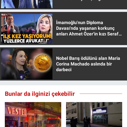
muhafazakar
İmamoğlu'nun Diploma
Davası'nda yaşanan korkunç
anları Ahmet Özer'in kızı Seraf
Özer anlattı!
Nobel Barış ödülünü alan Maria
Corina Machado aslında bir
darbeci
Bunlar da ilginizi çekebilir