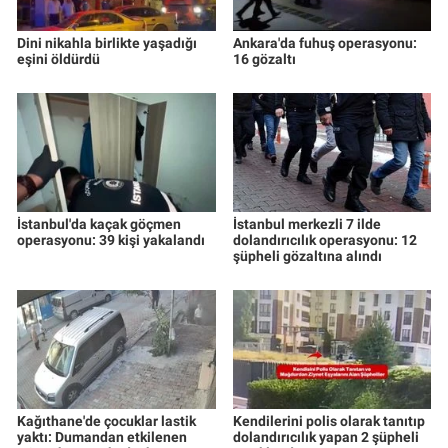
Dini nikahla birlikte yaşadığı
Ankara'da fuhuş operasyonu:
eşini öldürdü
16 gözaltı
İstanbul'da kaçak göçmen
İstanbul merkezli 7 ilde
operasyonu: 39 kişi yakalandı
dolandırıcılık operasyonu: 12
şüpheli gözaltına alındı
Kağıthane'de çocuklar lastik
Kendilerini polis olarak tanıtıp
yaktı: Dumandan etkilenen
dolandırıcılık yapan 2 şüpheli