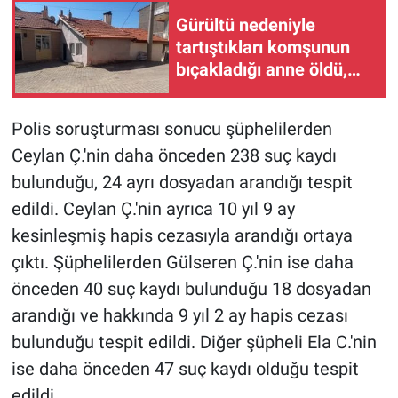
Yerel Yaşam
Gürültü nedeniyle
tartıştıkları komşunun
Canlı Yayın
bıçakladığı anne öldü,
kızı ağır yaralı
Polis soruşturması sonucu şüphelilerden
Ceylan Ç.'nin daha önceden 238 suç kaydı
bulunduğu, 24 ayrı dosyadan arandığı tespit
edildi. Ceylan Ç.'nin ayrıca 10 yıl 9 ay
kesinleşmiş hapis cezasıyla arandığı ortaya
çıktı. Şüphelilerden Gülseren Ç.'nin ise daha
önceden 40 suç kaydı bulunduğu 18 dosyadan
arandığı ve hakkında 9 yıl 2 ay hapis cezası
bulunduğu tespit edildi. Diğer şüpheli Ela C.'nin
ise daha önceden 47 suç kaydı olduğu tespit
edildi.