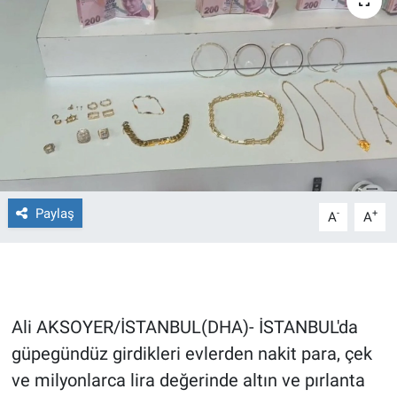
Ege'den Esintiler
İletişim
Eğitim
Eğlence
Ekonomi
Forum
Paylaş
-
+
A
A
Gerçeğin İzinde
Gün Başlıyor
Ali AKSOYER/İSTANBUL(DHA)- İSTANBUL'da
Gün Bitiyor
güpegündüz girdikleri evlerden nakit para, çek
ve milyonlarca lira değerinde altın ve pırlanta
Gün Ortası