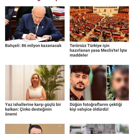
Bahçeli: 86 milyon kazanacak
Terörsüz Türkiye için
hazırlanan yasa Meclis'te! İşte
maddeler
Yaz ishallerine karşı güçlü bir
Düğün fotoğraflarını çektiği
kalkan: Çinko desteğinin
kişi vahşice öldürdü!
önemi