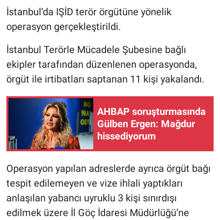
İstanbul’da IŞİD terör örgütüne yönelik
Gündem Özel
operasyon gerçekleştirildi.
Günün görüntüsü
İstanbul Terörle Mücadele Şubesine bağlı
ekipler tarafından düzenlenen operasyonda,
Haber
örgüt ile irtibatları saptanan 11 kişi yakalandı.
İlan
AHBAP soruşturmasında
Gülben Ergen: Mağdur
Kimdir
hissediyorum
Koronavirüs
Operasyon yapılan adreslerde ayrıca örgüt bağı
Kültür Sanat
tespit edilemeyen ve vize ihlali yaptıkları
anlaşılan yabancı uyruklu 3 kişi sınırdışı
Ne demişti
edilmek üzere İl Göç İdaresi Müdürlüğü’ne