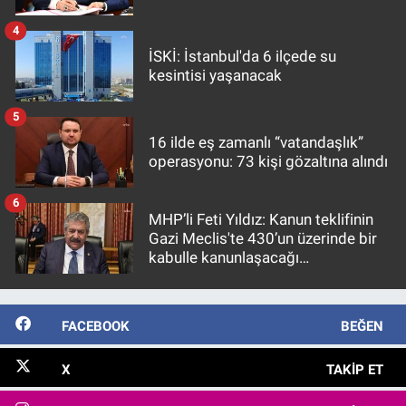
4
İSKİ: İstanbul'da 6 ilçede su
kesintisi yaşanacak
5
16 ilde eş zamanlı “vatandaşlık”
operasyonu: 73 kişi gözaltına alındı
6
MHP’li Feti Yıldız: Kanun teklifinin
Gazi Meclis'te 430’un üzerinde bir
kabulle kanunlaşacağı
görülmektedir
FACEBOOK
BEĞEN
X
TAKIP ET