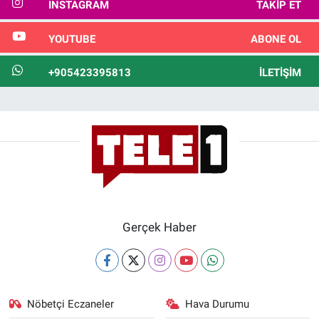
INSTAGRAM
TAKIP ET
YOUTUBE
ABONE OL
+905423395813
İLETIŞIM
Gerçek Haber
Nöbetçi Eczaneler
Hava Durumu