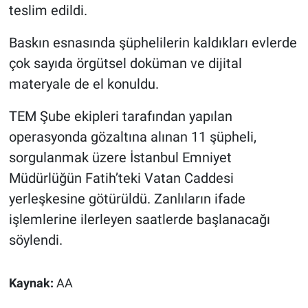
Nedir
teslim edildi.
Popüler
Baskın esnasında şüphelilerin kaldıkları evlerde
çok sayıda örgütsel doküman ve dijital
Programlar
materyale de el konuldu.
Sağlık
TEM Şube ekipleri tarafından yapılan
operasyonda gözaltına alınan 11 şüpheli,
Spor
sorgulanmak üzere İstanbul Emniyet
Müdürlüğün Fatih’teki Vatan Caddesi
Teknoloji
yerleşkesine götürüldü. Zanlıların ifade
Türkiye'nin Geleceği
işlemlerine ilerleyen saatlerde başlanacağı
söylendi.
Türkiye'nin Gündemi
Kaynak:
AA
Yerel Gündem