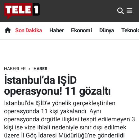
Anında Manşet
Son Dakika
Nöbetçi Eczaneler
Son Dakika
Haber
Ekonomi
Dünya
Teknolo
Başka Sohbetler
Haber
Hava Durumu
Belgesel
Ekonomi
Namaz Vakitleri
HABERLER
HABER
Bilim turu
Dünya
Trafik Durumu
İstanbul’da IŞİD
Bilim ve Teknoloji Evreni
Teknoloji
Süper Lig Puan Durumu ve Fikstür
operasyonu! 11 gözaltı
İstanbul’da IŞİD’e yönelik gerçekleştirilen
Doğa Konuşuyor
Sağlık
Tüm Manşetler
operasyonda 11 kişi yakalandı. Aynı
Dünya
Spor
Son Dakika Haberleri
operasyonda örgütle ilişkisi tespit edilemeyen 3
kişi ise vize ihlali nedeniyle sınır dışı edilmek
Ege Saati
Yayın Akışı
Haber Arşivi
üzere İl Göç İdaresi Müdürlüğü’ne gönderildi