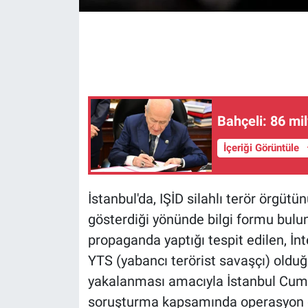
Gündem Özel
Günün görüntüsü
Haber
Bahçeli: 86 m
İlan
İçeriği Görüntüle
Kimdir
İstanbul'da, IŞİD silahlı terör örgütün
Koronavirüs
gösterdiği yönünde bilgi formu bulu
propaganda yaptığı tespit edilen, İn
Kültür Sanat
YTS (yabancı terörist savaşçı) oldu
Ne demişti
yakalanması amacıyla İstanbul Cumh
soruşturma kapsamında operasyon 