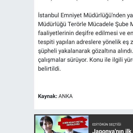
Nedir
İstanbul Emniyet Müdürlüğü'nden ya
Popüler
Müdürlüğü Terörle Mücadele Şube Müd
faaliyetlerinin deşifre edilmesi ve 
Programlar
tespiti yapılan adreslere yönelik eş
Sağlık
şüpheli yakalanarak gözaltına alındı.
çalışmalar sürüyor. Konu ile ilgili yü
Spor
belirtildi.
Teknoloji
Türkiye'nin Geleceği
Kaynak:
ANKA
Türkiye'nin Gündemi
Yerel Gündem
EDITÖRÜN SEÇTIĞI
Japonya'nın ilk