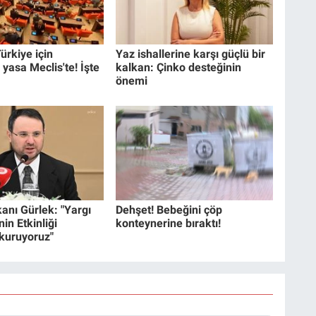
ürkiye için
Yaz ishallerine karşı güçlü bir
 yasa Meclis'te! İşte
kalkan: Çinko desteğinin
önemi
anı Gürlek: "Yargı
Dehşet! Bebeğini çöp
in Etkinliği
konteynerine bıraktı!
 kuruyoruz"