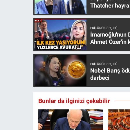
Thatcher hayra
Yerel Yaşam
Canlı Yayın
EDITÖRÜN SEÇTIĞI
İmamoğlu'nun D
Ahmet Özer'in k
EDITÖRÜN SEÇTIĞI
Nobel Barış öd
darbeci
Bunlar da ilginizi çekebilir