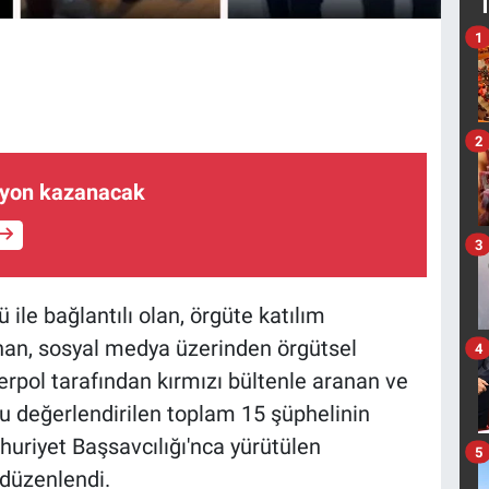
1
2
ilyon kazanacak
3
ü ile bağlantılı olan, örgüte katılım
nan, sosyal medya üzerinden örgütsel
4
terpol tarafından kırmızı bültenle aranan ve
ğu değerlendirilen toplam 15 şüphelinin
uriyet Başsavcılığı'nca yürütülen
5
düzenlendi.