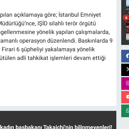
pılan açıklamaya göre; İstanbul Emniyet
6
ürlüğü’nce, IŞİD silahlı terör örgütü
engellenmesine yönelik yapılan çalışmalarda,
 zamanlı operasyon düzenlendi. Baskınlarda 9
 Firari 6 şüpheliyi yakalamaya yönelik
rütülen adli tahkikat işlemleri devam ettiği
 kadın başbakanı Takaichi'nin bilinmeyenleri!