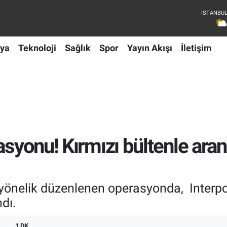
ya
Teknoloji
Sağlık
Spor
Yayın Akışı
İletişim
asyonu! Kırmızı bültenle ara
e yönelik düzenlenen operasyonda, Interpol
dı.
1 DK