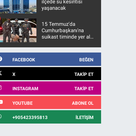
ilçede su kesintisi
yaşanacak
15 Temmuz'da
Cumhurbaşkanı'na
suikast timinde yer alan
firari FETÖ hükümlüsü
10 yıl sonra yakalandı
FACEBOOK
BEĞEN
X
TAKIP ET
INSTAGRAM
TAKIP ET
YOUTUBE
ABONE OL
+905423395813
İLETIŞIM