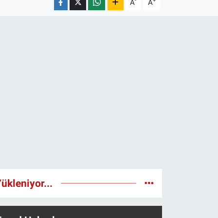
-
+
A
A
ükleniyor...