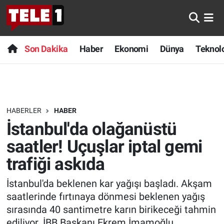
Anında Manşet
Son Dakika
Nöbetçi Eczaneler
Son Dakika
Haber
Ekonomi
Dünya
Teknolo
Başka Sohbetler
Haber
Hava Durumu
Belgesel
Ekonomi
Namaz Vakitleri
HABERLER
HABER
Bilim turu
Dünya
Trafik Durumu
İstanbul'da olağanüstü
Bilim ve Teknoloji Evreni
Teknoloji
Süper Lig Puan Durumu ve Fikstür
saatler! Uçuşlar iptal gemi
trafiği askıda
Doğa Konuşuyor
Sağlık
Tüm Manşetler
İstanbul'da beklenen kar yağışı başladı. Akşam
Dünya
Spor
Son Dakika Haberleri
saatlerinde fırtınaya dönmesi beklenen yağış
sırasında 40 santimetre karın birikeceği tahmin
Ege Saati
Yayın Akışı
Haber Arşivi
ediliyor. İBB Başkanı Ekrem İmamoğlu