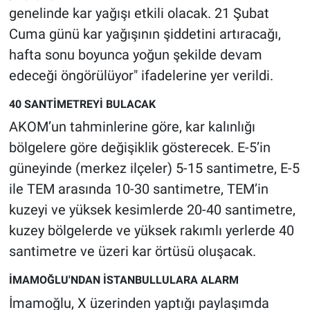
genelinde kar yağışı etkili olacak. 21 Şubat
Yerel Yaşam
Cuma günü kar yağışının şiddetini artıracağı,
Canlı Yayın
hafta sonu boyunca yoğun şekilde devam
edeceği öngörülüyor" ifadelerine yer verildi.
40 SANTİMETREYİ BULACAK
AKOM’un tahminlerine göre, kar kalınlığı
bölgelere göre değişiklik gösterecek. E-5’in
güneyinde (merkez ilçeler) 5-15 santimetre, E-5
ile TEM arasında 10-30 santimetre, TEM’in
kuzeyi ve yüksek kesimlerde 20-40 santimetre,
kuzey bölgelerde ve yüksek rakımlı yerlerde 40
santimetre ve üzeri kar örtüsü oluşacak.
İMAMOĞLU'NDAN İSTANBULLULARA ALARM
İmamoğlu, X üzerinden yaptığı paylaşımda