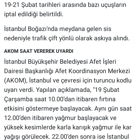
Nedir
19-21 Şubat tarihleri arasında bazı uçuşların
iptal edildiği belirtildi.
Popüler
İstanbul Boğazı'nda meydana gelen sis
Programlar
nedeniyle trafik çift yönlü olarak askıya alındı.
Sağlık
AKOM SAAT VEREREK UYARDI
İstanbul Büyükşehir Belediyesi Afet İşleri
Spor
Dairesi Başkanlığı Afet Koordinasyon Merkezi
(AKOM), İstanbul ve çevresi için turuncu kodlu
Teknoloji
uyarı verdi. Yapılan açıklamada, "19 Şubat
Türkiye'nin Geleceği
Çarşamba saat 10.00’dan itibaren fırtına
etkisini göstermeye başlayacak. Aynı gün saat
Türkiye'nin Gündemi
12.00’den itibaren yağmur başlayacak ve
yüksek kesimlerde karla karışık yağmur ile kar
Yerel Gündem
yağışı görülecek. 22.00’den sonra ise İstanbul