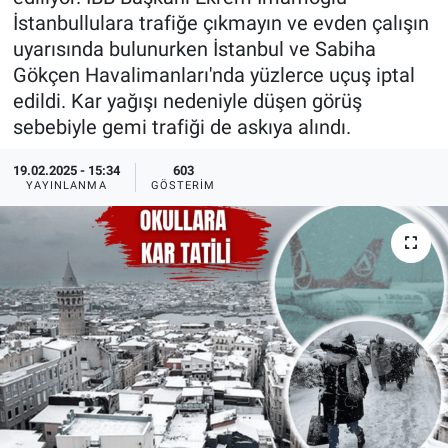
İstanbullulara trafiğe çıkmayın ve evden çalışın
Ege'den Esintiler
İletişim
uyarısında bulunurken İstanbul ve Sabiha
Gökçen Havalimanları'nda yüzlerce uçuş iptal
Eğitim
edildi. Kar yağışı nedeniyle düşen görüş
sebebiyle gemi trafiği de askıya alındı.
Eğlence
19.02.2025 - 15:34
603
Ekonomi
YAYINLANMA
GÖSTERIM
Forum
Gerçeğin İzinde
Gün Başlıyor
Gün Bitiyor
Gün Ortası