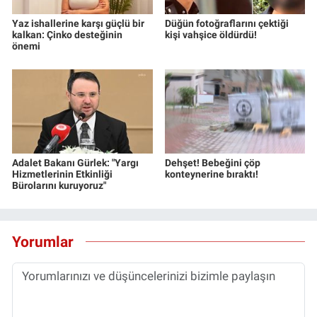
Yaz ishallerine karşı güçlü bir
Düğün fotoğraflarını çektiği
kalkan: Çinko desteğinin
kişi vahşice öldürdü!
önemi
Adalet Bakanı Gürlek: "Yargı
Dehşet! Bebeğini çöp
Hizmetlerinin Etkinliği
konteynerine bıraktı!
Bürolarını kuruyoruz"
Yorumlar