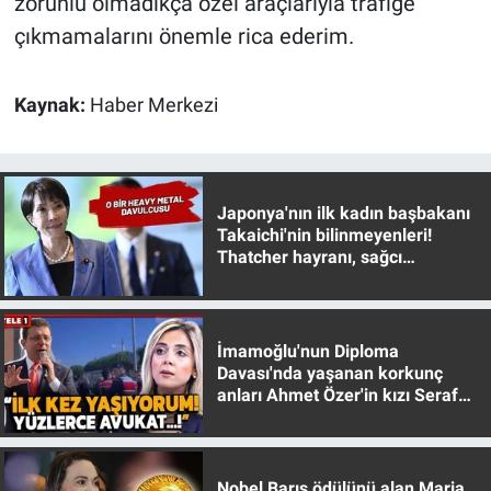
zorunlu olmadıkça özel araçlarıyla trafiğe
çıkmamalarını önemle rica ederim.
Kaynak:
Haber Merkezi
Japonya'nın ilk kadın başbakanı
Takaichi'nin bilinmeyenleri!
Thatcher hayranı, sağcı
muhafazakar
İmamoğlu'nun Diploma
Davası'nda yaşanan korkunç
anları Ahmet Özer'in kızı Seraf
Özer anlattı!
Nobel Barış ödülünü alan Maria