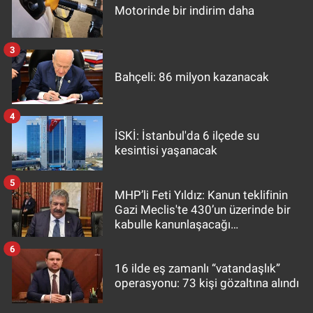
Motorinde bir indirim daha
3
Bahçeli: 86 milyon kazanacak
4
İSKİ: İstanbul'da 6 ilçede su
kesintisi yaşanacak
5
MHP’li Feti Yıldız: Kanun teklifinin
Gazi Meclis'te 430’un üzerinde bir
kabulle kanunlaşacağı
görülmektedir
6
16 ilde eş zamanlı “vatandaşlık”
operasyonu: 73 kişi gözaltına alındı