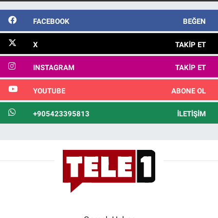
FACEBOOK
BEĞEN
X
TAKIP ET
INSTAGRAM
TAKIP ET
YOUTUBE
ABONE OL
+905423395813
İLETIŞIM