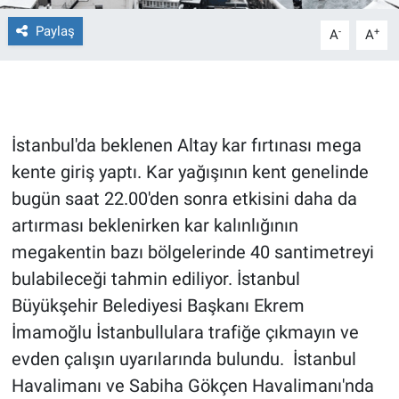
Paylaş
-
+
A
A
Gündem Özel
Günün görüntüsü
Haber
İstanbul'da beklenen Altay kar fırtınası mega
kente giriş yaptı. Kar yağışının kent genelinde
İlan
bugün saat 22.00'den sonra etkisini daha da
Kimdir
artırması beklenirken kar kalınlığının
megakentin bazı bölgelerinde 40 santimetreyi
Koronavirüs
bulabileceği tahmin ediliyor. İstanbul
Büyükşehir Belediyesi Başkanı Ekrem
Kültür Sanat
İmamoğlu İstanbullulara trafiğe çıkmayın ve
evden çalışın uyarılarında bulundu. İstanbul
Ne demişti
Havalimanı ve Sabiha Gökçen Havalimanı'nda