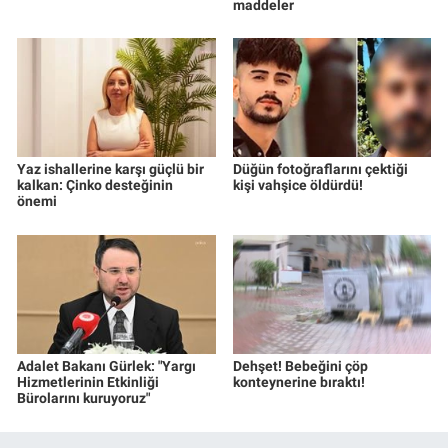
maddeler
Yaz ishallerine karşı güçlü bir
Düğün fotoğraflarını çektiği
kalkan: Çinko desteğinin
kişi vahşice öldürdü!
önemi
Adalet Bakanı Gürlek: "Yargı
Dehşet! Bebeğini çöp
Hizmetlerinin Etkinliği
konteynerine bıraktı!
Bürolarını kuruyoruz"