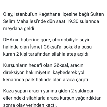
Gündem Özel
Olay, İstanbul'un Kağıthane ilçesine bağlı Sultan
Selim Mahallesi’nde dün saat 19.30 sularında
Günün görüntüsü
meydana geldi.
Haber
DHA'nın haberine göre, otomobiliyle seyir
halinde olan İsmet Göksal'a, sokakta pusu
İlan
kuran 2 kişi tarafından silahla ateş açıldı.
Kimdir
Kurşunların hedefi olan Göksal, aracın
direksiyon hakimiyetini kaybederek yol
Koronavirüs
kenarında park halinde olan araca çarptı.
Kültür Sanat
Kaza yapan aracın yanına giden 2 saldırgan,
Ne demişti
ellerindeki silahlarla araca kurşun yağdırdıktan
sonra olay yerinden kaçtı.