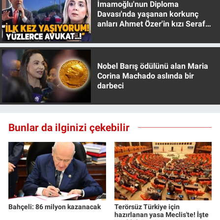
İmamoğlu'nun Diploma
Davası'nda yaşanan korkunç
anları Ahmet Özer'in kızı Seraf
Özer anlattı!
Nobel Barış ödülünü alan Maria
Corina Machado aslında bir
darbeci
Bunlar da ilginizi çekebilir
Bahçeli: 86 milyon kazanacak
Terörsüz Türkiye için
hazırlanan yasa Meclis'te! İşte