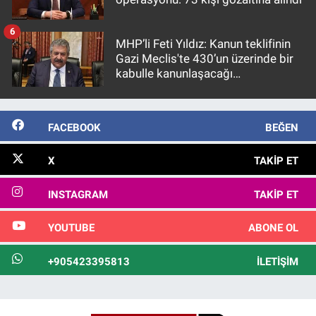
6
MHP’li Feti Yıldız: Kanun teklifinin
Gazi Meclis'te 430’un üzerinde bir
kabulle kanunlaşacağı
görülmektedir
FACEBOOK
BEĞEN
X
TAKIP ET
INSTAGRAM
TAKIP ET
YOUTUBE
ABONE OL
+905423395813
İLETIŞIM