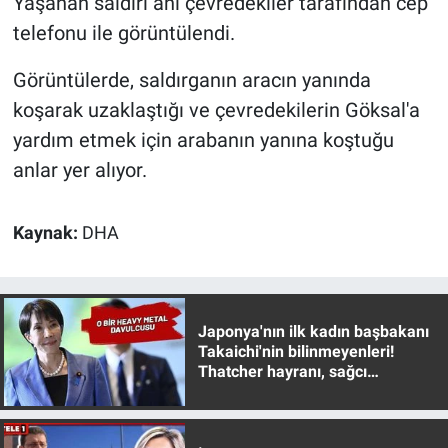
Yaşanan saldırı anı çevredekiler tarafından cep
telefonu ile görüntülendi.
Görüntülerde, saldırganın aracın yanında
koşarak uzaklaştığı ve çevredekilerin Göksal'a
yardım etmek için arabanın yanına koştuğu
anlar yer alıyor.
Kaynak:
DHA
Japonya'nın ilk kadın başbakanı
Takaichi'nin bilinmeyenleri!
Thatcher hayranı, sağcı
muhafazakar