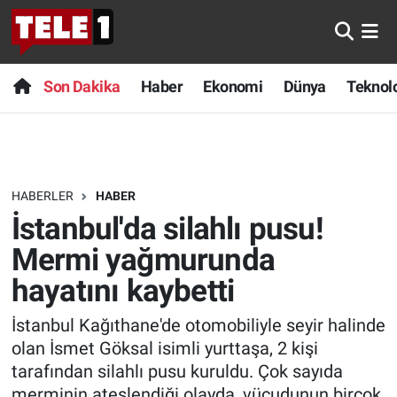
Anında Manşet
Son Dakika
Nöbetçi Eczaneler
Son Dakika
Haber
Ekonomi
Dünya
Teknolo
Başka Sohbetler
Haber
Hava Durumu
Belgesel
Ekonomi
Namaz Vakitleri
HABERLER
HABER
Bilim turu
Dünya
Trafik Durumu
İstanbul'da silahlı pusu!
Bilim ve Teknoloji Evreni
Teknoloji
Süper Lig Puan Durumu ve Fikstür
Mermi yağmurunda
hayatını kaybetti
Doğa Konuşuyor
Sağlık
Tüm Manşetler
İstanbul Kağıthane'de otomobiliyle seyir halinde
Dünya
Spor
Son Dakika Haberleri
olan İsmet Göksal isimli yurttaşa, 2 kişi
tarafından silahlı pusu kuruldu. Çok sayıda
Ege Saati
Yayın Akışı
Haber Arşivi
merminin ateşlendiği olayda, vücudunun birçok