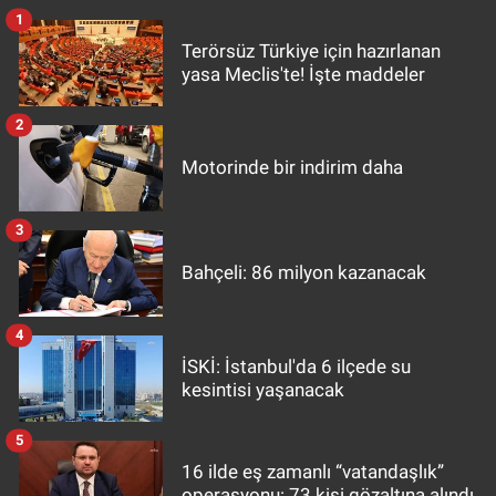
1
Terörsüz Türkiye için hazırlanan
yasa Meclis'te! İşte maddeler
2
Motorinde bir indirim daha
3
Bahçeli: 86 milyon kazanacak
4
İSKİ: İstanbul'da 6 ilçede su
kesintisi yaşanacak
5
16 ilde eş zamanlı “vatandaşlık”
operasyonu: 73 kişi gözaltına alındı