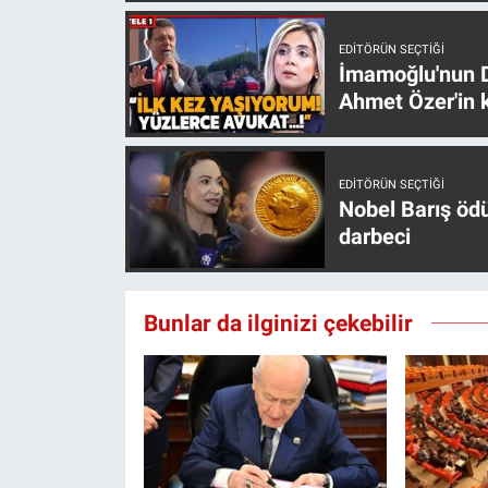
Yerel Yaşam
EDITÖRÜN SEÇTIĞI
İmamoğlu'nun D
Canlı Yayın
Ahmet Özer'in k
EDITÖRÜN SEÇTIĞI
Nobel Barış öd
darbeci
Bunlar da ilginizi çekebilir