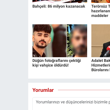
Bahçeli: 86 milyon kazanacak
Terörsüz T
hazırlanan
maddeler
Düğün fotoğraflarını çektiği
Adalet Bak
kişi vahşice öldürdü!
Hizmetlerin
Bürolarını
Yorumlar