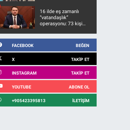
firari FETÖ hükümlüsü
10 yıl sonra yakalandı
16 ilde eş zamanlı
“vatandaşlık”
operasyonu: 73 kişi
gözaltına alındı
FACEBOOK
BEĞEN
X
TAKIP ET
INSTAGRAM
TAKIP ET
YOUTUBE
ABONE OL
+905423395813
İLETIŞIM