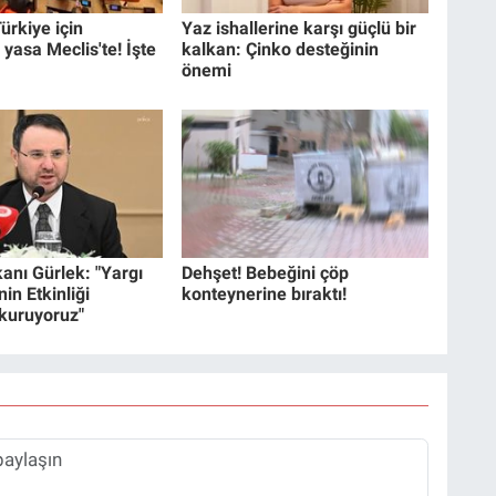
ürkiye için
Yaz ishallerine karşı güçlü bir
 yasa Meclis'te! İşte
kalkan: Çinko desteğinin
önemi
anı Gürlek: "Yargı
Dehşet! Bebeğini çöp
in Etkinliği
konteynerine bıraktı!
 kuruyoruz"