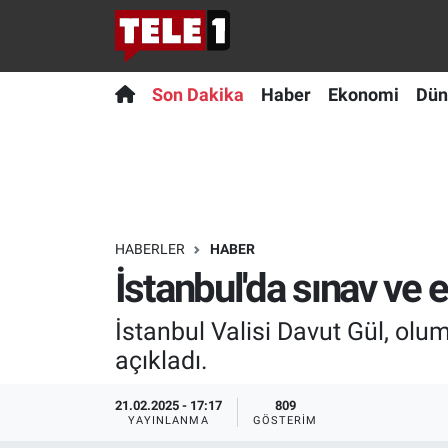
Anında Manşet
Son Dakika
Nöbetçi Eczaneler
Son Dakika
Haber
Ekonomi
Dün
Başka Sohbetler
Haber
Hava Durumu
Belgesel
Ekonomi
Namaz Vakitleri
Bilim turu
Dünya
Trafik Durumu
HABERLER
HABER
İstanbul'da sınav ve e
Bilim ve Teknoloji Evreni
Teknoloji
Süper Lig Puan Durumu ve Fikstür
İstanbul Valisi Davut Gül, olum
Doğa Konuşuyor
Sağlık
Tüm Manşetler
açıkladı.
Dünya
Spor
Son Dakika Haberleri
21.02.2025 - 17:17
809
YAYINLANMA
GÖSTERIM
Ege Saati
Yayın Akışı
Haber Arşivi