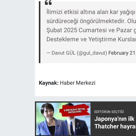
Nedir
İlimizi etkisi altına alan kar yağı
Popüler
sürdüreceği öngörülmektedir. Olu
Şubat 2025 Cumartesi ve Pazar gü
Programlar
Destekleme ve Yetiştirme Kurslar
Sağlık
— Davut GÜL (@gul_davut)
February 21
Spor
Teknoloji
Kaynak:
Haber Merkezi
Türkiye'nin Geleceği
Türkiye'nin Gündemi
EDITÖRÜN SEÇTIĞI
Japonya'nın ilk
Thatcher hayra
Yerel Gündem