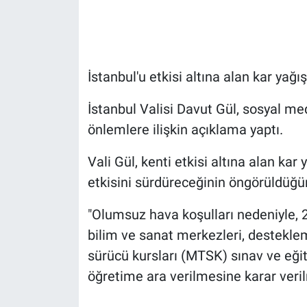
Gündem Özel
Günün görüntüsü
İstanbul'u etkisi altına alan kar yağı
Haber
İstanbul Valisi Davut Gül, sosyal 
önlemlere ilişkin açıklama yaptı.
İlan
Vali Gül, kenti etkisi altına alan ka
Kimdir
etkisini sürdüreceğinin öngörüldüğünü
Koronavirüs
"Olumsuz hava koşulları nedeniyle, 
bilim ve sanat merkezleri, desteklem
Kültür Sanat
sürücü kursları (MTSK) sınav ve eğit
öğretime ara verilmesine karar veril
Ne demişti