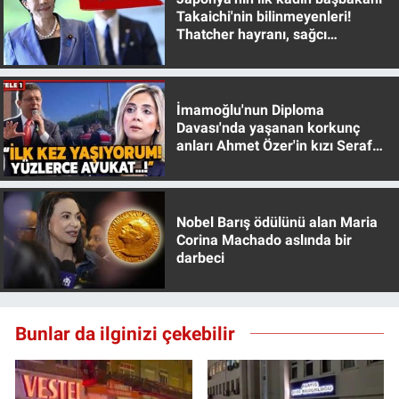
Yerel Yaşam
Takaichi'nin bilinmeyenleri!
Thatcher hayranı, sağcı
muhafazakar
Canlı Yayın
İmamoğlu'nun Diploma
Davası'nda yaşanan korkunç
anları Ahmet Özer'in kızı Seraf
Özer anlattı!
Nobel Barış ödülünü alan Maria
Corina Machado aslında bir
darbeci
Bunlar da ilginizi çekebilir