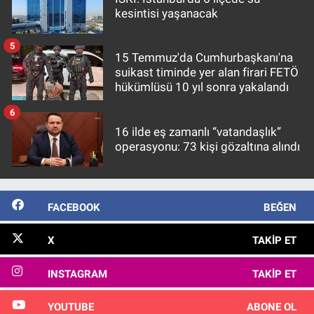
kesintisi yaşanacak
5
15 Temmuz'da Cumhurbaşkanı'na
suikast timinde yer alan firari FETÖ
hükümlüsü 10 yıl sonra yakalandı
6
16 ilde eş zamanlı “vatandaşlık”
operasyonu: 73 kişi gözaltına alındı
FACEBOOK
BEĞEN
X
TAKIP ET
INSTAGRAM
TAKIP ET
YOUTUBE
ABONE OL