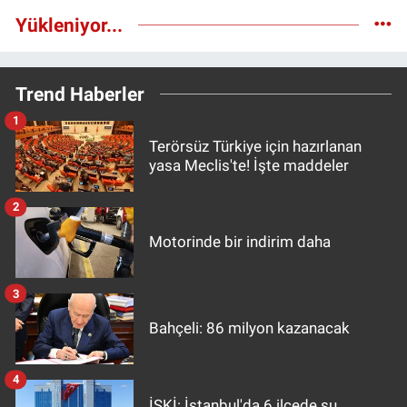
Yükleniyor...
Trend Haberler
1
Terörsüz Türkiye için hazırlanan
yasa Meclis'te! İşte maddeler
2
Motorinde bir indirim daha
3
Bahçeli: 86 milyon kazanacak
4
İSKİ: İstanbul'da 6 ilçede su