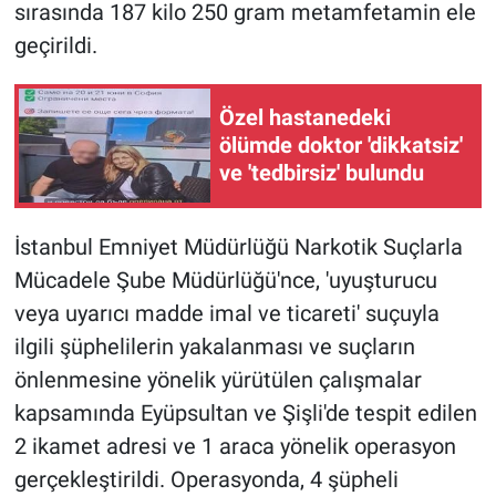
sırasında 187 kilo 250 gram metamfetamin ele
geçirildi.
Gündem Özel
Günün görüntüsü
Özel hastanedeki
ölümde doktor 'dikkatsiz'
Haber
ve 'tedbirsiz' bulundu
İlan
İstanbul Emniyet Müdürlüğü Narkotik Suçlarla
Mücadele Şube Müdürlüğü'nce, 'uyuşturucu
Kimdir
veya uyarıcı madde imal ve ticareti' suçuyla
Koronavirüs
ilgili şüphelilerin yakalanması ve suçların
önlenmesine yönelik yürütülen çalışmalar
Kültür Sanat
kapsamında Eyüpsultan ve Şişli'de tespit edilen
2 ikamet adresi ve 1 araca yönelik operasyon
Ne demişti
gerçekleştirildi. Operasyonda, 4 şüpheli