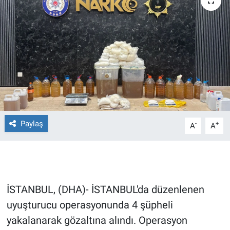
Ege'den Esintiler
İletişim
Eğitim
Eğlence
Ekonomi
Forum
Paylaş
-
+
A
A
Gerçeğin İzinde
Gün Başlıyor
İSTANBUL, (DHA)- İSTANBUL'da düzenlenen
Gün Bitiyor
uyuşturucu operasyonunda 4 şüpheli
yakalanarak gözaltına alındı. Operasyon
Gün Ortası