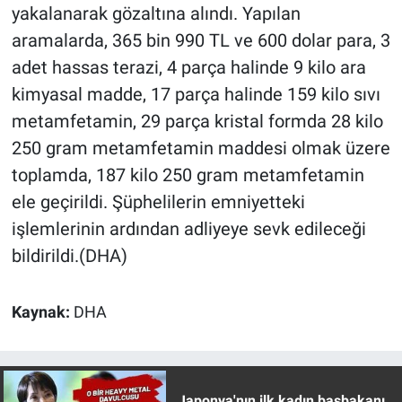
Nedir
yakalanarak gözaltına alındı. Yapılan
aramalarda, 365 bin 990 TL ve 600 dolar para, 3
Popüler
adet hassas terazi, 4 parça halinde 9 kilo ara
kimyasal madde, 17 parça halinde 159 kilo sıvı
Programlar
metamfetamin, 29 parça kristal formda 28 kilo
Sağlık
250 gram metamfetamin maddesi olmak üzere
toplamda, 187 kilo 250 gram metamfetamin
Spor
ele geçirildi. Şüphelilerin emniyetteki
işlemlerinin ardından adliyeye sevk edileceği
Teknoloji
bildirildi.(DHA)
Türkiye'nin Geleceği
Kaynak:
DHA
Türkiye'nin Gündemi
Yerel Gündem
Japonya'nın ilk kadın başbakanı